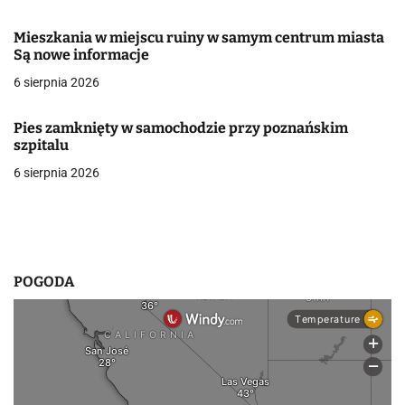
w
Mieszkania w miejscu ruiny w samym centrum miasta
Są nowe informacje
p
6 sierpnia 2026
i
s
Pies zamknięty w samochodzie przy poznańskim
szpitalu
u
6 sierpnia 2026
POGODA