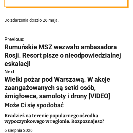
złamanie
Do zdarzenia doszło 26 maja.
czaszki"
Previous:
N
Rumuńskie MSZ wezwało ambasadora
a
Rosji. Resort pisze o nieodpowiedzialnej
w
eskalacji
Next:
i
Wielki pożar pod Warszawą. W akcje
g
zaangażowanych są setki osób,
śmigłowce, samoloty i drony [VIDEO]
a
Może Ci się spodobać
c
Kradzież na terenie popularnego ośrodka
j
wypoczynkowego w regionie. Rozpoznajesz?
a
6 sierpnia 2026