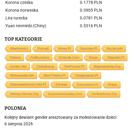
Korona czeska
0.1778 PLN
Korona norweska
0.3905 PLN
Lira turecka
0.0781 PLN
Yuan renminbi (Chiny)
0.5516 PLN
TOP KATEGORIE
Wiadomości
Poznań
Kresy.pl
Epoznan.pl
Nczas.info
Polonia
Publicystyka
Dziennik.com
Rosja
Dlapolski.pl
Goniec.net
Globalizacja
TenPoznan.pl
Magnapolonia.org
Wolnemedia.net
Mysl-Polska.pl
Twojapogoda.pl
Dobrewiadomosci.net.pl
Zdrowie
Prisonplanet.pl
Religia
Sekrety-Zdrowia.org
Gazetawarszawska.com
Stolikwolnosci.org
POLONIA
Kolejny dewiant gender aresztowany za molestowanie dzieci
6 sierpnia 2026