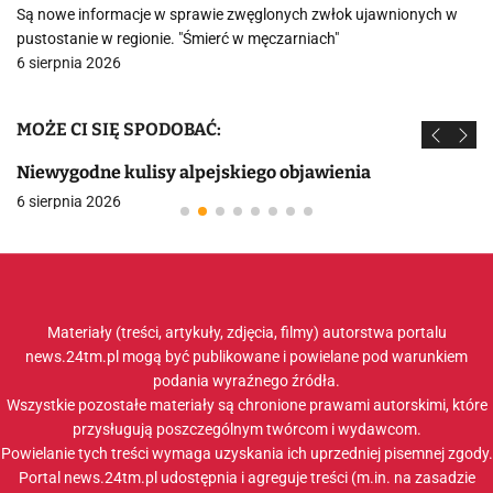
Są nowe informacje w sprawie zwęglonych zwłok ujawnionych w
pustostanie w regionie. "Śmierć w męczarniach"
6 sierpnia 2026
MOŻE CI SIĘ SPODOBAĆ:
Niewygodne kulisy alpejskiego objawienia
6 sierpnia 2026
Materiały (treści, artykuły, zdjęcia, filmy) autorstwa portalu
news.24tm.pl mogą być publikowane i powielane pod warunkiem
podania wyraźnego źródła.
Wszystkie pozostałe materiały są chronione prawami autorskimi, które
przysługują poszczególnym twórcom i wydawcom.
Powielanie tych treści wymaga uzyskania ich uprzedniej pisemnej zgody.
Portal news.24tm.pl udostępnia i agreguje treści (m.in. na zasadzie