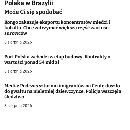
Polaka w Brazylii
i
Może Ci się spodobać
g
Kongo zakazuje eksportu koncentratów miedzi i
a
kobaltu. Chce zatrzymać większą część wartości
surowców
c
8 sierpnia 2026
j
Port Polska wchodzi w etap budowy. Kontrakty o
a
wartości ponad 54 mld zł
w
8 sierpnia 2026
p
Media: Podczas szturmu imigrantów na Ceutę doszło
do gwałtu na nieletniej dziewczynce. Policja wszczęła
i
śledztwo
s
8 sierpnia 2026
u