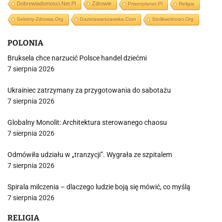
Dobrewiadomosci.net.pl
Zdrowie
Prisonplanet.pl
Religia
Sekrety-Zdrowia.org
Gazetawarszawska.com
Stolikwolnosci.org
POLONIA
Bruksela chce narzucić Polsce handel dziećmi
7 sierpnia 2026
Ukrainiec zatrzymany za przygotowania do sabotażu
7 sierpnia 2026
Globalny Monolit: Architektura sterowanego chaosu
7 sierpnia 2026
Odmówiła udziału w „tranzycji”. Wygrała ze szpitalem
7 sierpnia 2026
Spirala milczenia – dlaczego ludzie boją się mówić, co myślą
7 sierpnia 2026
RELIGIA