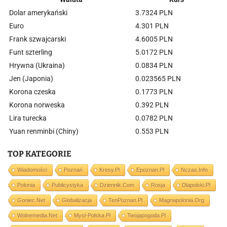
Dolar amerykański
3.7324 PLN
Euro
4.301 PLN
Frank szwajcarski
4.6005 PLN
Funt szterling
5.0172 PLN
Hrywna (Ukraina)
0.0834 PLN
Jen (Japonia)
0.023565 PLN
Korona czeska
0.1773 PLN
Korona norweska
0.392 PLN
Lira turecka
0.0782 PLN
Yuan renminbi (Chiny)
0.553 PLN
TOP KATEGORIE
Wiadomości
Poznań
Kresy.pl
Epoznan.pl
Nczas.info
Polonia
Publicystyka
Dziennik.com
Rosja
Dlapolski.pl
Goniec.net
Globalizacja
TenPoznan.pl
Magnapolonia.org
Wolnemedia.net
Mysl-Polska.pl
Twojapogoda.pl