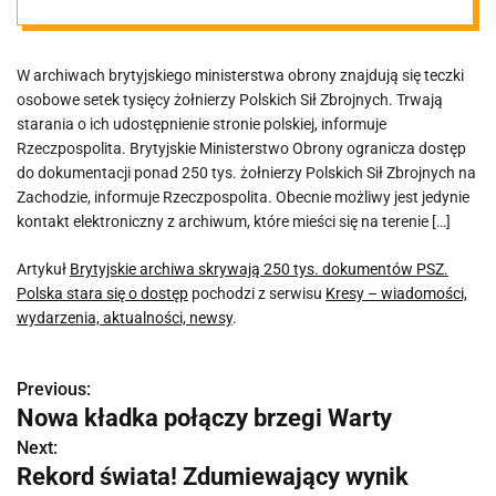
dokumentów
W archiwach brytyjskiego ministerstwa obrony znajdują się teczki
PSZ. Polska
osobowe setek tysięcy żołnierzy Polskich Sił Zbrojnych. Trwają
starania o ich udostępnienie stronie polskiej, informuje
stara się o
Rzeczpospolita. Brytyjskie Ministerstwo Obrony ogranicza dostęp
do dokumentacji ponad 250 tys. żołnierzy Polskich Sił Zbrojnych na
Zachodzie, informuje Rzeczpospolita. Obecnie możliwy jest jedynie
dostęp
kontakt elektroniczny z archiwum, które mieści się na terenie […]
Artykuł
Brytyjskie archiwa skrywają 250 tys. dokumentów PSZ.
Polska stara się o dostęp
pochodzi z serwisu
Kresy – wiadomości,
wydarzenia, aktualności, newsy
.
Previous:
N
Nowa kładka połączy brzegi Warty
a
Next:
Rekord świata! Zdumiewający wynik
w