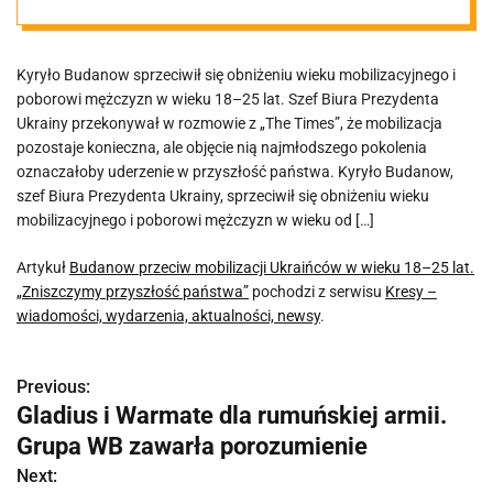
wieku 18–25 lat.
Kyryło Budanow sprzeciwił się obniżeniu wieku mobilizacyjnego i
„Zniszczymy
poborowi mężczyzn w wieku 18–25 lat. Szef Biura Prezydenta
Ukrainy przekonywał w rozmowie z „The Times”, że mobilizacja
przyszłość
pozostaje konieczna, ale objęcie nią najmłodszego pokolenia
oznaczałoby uderzenie w przyszłość państwa. Kyryło Budanow,
szef Biura Prezydenta Ukrainy, sprzeciwił się obniżeniu wieku
państwa”
mobilizacyjnego i poborowi mężczyzn w wieku od […]
Artykuł
Budanow przeciw mobilizacji Ukraińców w wieku 18–25 lat.
„Zniszczymy przyszłość państwa”
pochodzi z serwisu
Kresy –
wiadomości, wydarzenia, aktualności, newsy
.
Previous:
N
Gladius i Warmate dla rumuńskiej armii.
a
Grupa WB zawarła porozumienie
w
Next: