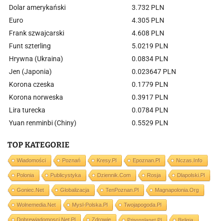
Dolar amerykański
3.732 PLN
Euro
4.305 PLN
Frank szwajcarski
4.608 PLN
Funt szterling
5.0219 PLN
Hrywna (Ukraina)
0.0834 PLN
Jen (Japonia)
0.023647 PLN
Korona czeska
0.1779 PLN
Korona norweska
0.3917 PLN
Lira turecka
0.0784 PLN
Yuan renminbi (Chiny)
0.5529 PLN
TOP KATEGORIE
Wiadomości
Poznań
Kresy.pl
Epoznan.pl
Nczas.info
Polonia
Publicystyka
Dziennik.com
Rosja
Dlapolski.pl
Goniec.net
Globalizacja
TenPoznan.pl
Magnapolonia.org
Wolnemedia.net
Mysl-Polska.pl
Twojapogoda.pl
Dobrewiadomosci.net.pl
Zdrowie
Prisonplanet.pl
Religia