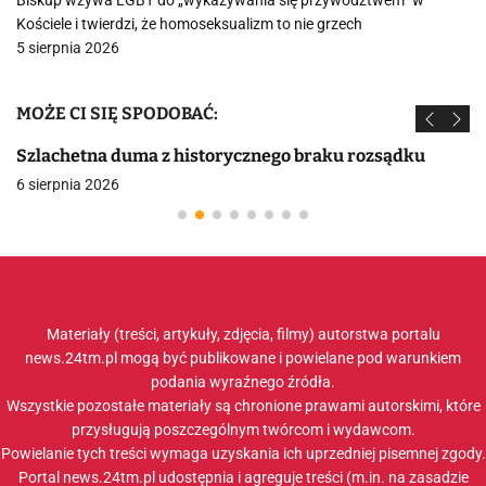
Biskup wzywa LGBT do „wykazywania się przywództwem” w
Kościele i twierdzi, że homoseksualizm to nie grzech
5 sierpnia 2026
MOŻE CI SIĘ SPODOBAĆ:
Szlachetna duma z historycznego braku rozsądku
6 sierpnia 2026
Materiały (treści, artykuły, zdjęcia, filmy) autorstwa portalu
news.24tm.pl mogą być publikowane i powielane pod warunkiem
podania wyraźnego źródła.
Wszystkie pozostałe materiały są chronione prawami autorskimi, które
przysługują poszczególnym twórcom i wydawcom.
Powielanie tych treści wymaga uzyskania ich uprzedniej pisemnej zgody.
Portal news.24tm.pl udostępnia i agreguje treści (m.in. na zasadzie