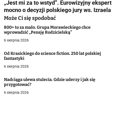
„Jest mi za to wstyd”. Eurowizyjny ekspert
i
mocno o decyzji polskiego jury ws. Izraela
g
Może Ci się spodobać
a
800+ to za mało. Grupa Morawieckiego chce
wprowadzić „Pensję Rodzicielską”
c
6 sierpnia 2026
j
Od Krasickiego do science fiction. 250 lat polskiej
a
fantastyki
w
6 sierpnia 2026
p
Nadciąga ulewa stulecia. Gdzie uderzy i jak się
i
przygotować?
6 sierpnia 2026
s
u