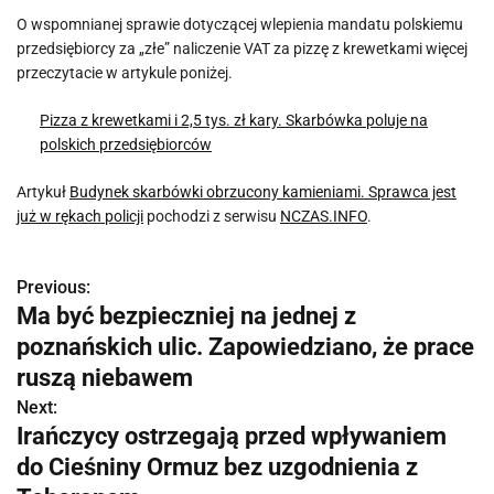
O wspomnianej sprawie dotyczącej wlepienia mandatu polskiemu
przedsiębiorcy za „złe” naliczenie VAT za pizzę z krewetkami więcej
przeczytacie w artykule poniżej.
Pizza z krewetkami i 2,5 tys. zł kary. Skarbówka poluje na
polskich przedsiębiorców
Artykuł
Budynek skarbówki obrzucony kamieniami. Sprawca jest
już w rękach policji
pochodzi z serwisu
NCZAS.INFO
.
Previous:
N
Ma być bezpieczniej na jednej z
a
poznańskich ulic. Zapowiedziano, że prace
w
ruszą niebawem
Next:
i
Irańczycy ostrzegają przed wpływaniem
g
do Cieśniny Ormuz bez uzgodnienia z