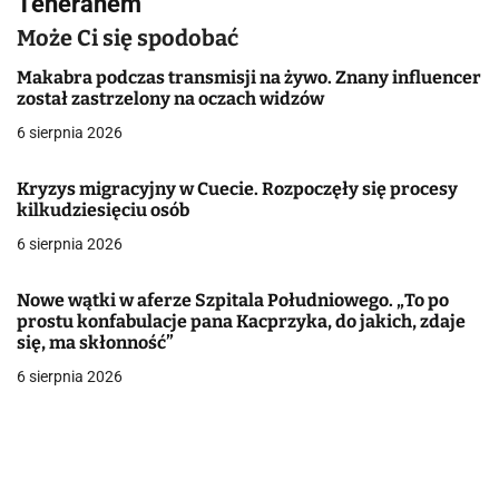
Teheranem
a
Może Ci się spodobać
c
Makabra podczas transmisji na żywo. Znany influencer
j
został zastrzelony na oczach widzów
a
6 sierpnia 2026
w
Kryzys migracyjny w Cuecie. Rozpoczęły się procesy
kilkudziesięciu osób
p
6 sierpnia 2026
i
s
Nowe wątki w aferze Szpitala Południowego. „To po
prostu konfabulacje pana Kacprzyka, do jakich, zdaje
u
się, ma skłonność”
6 sierpnia 2026