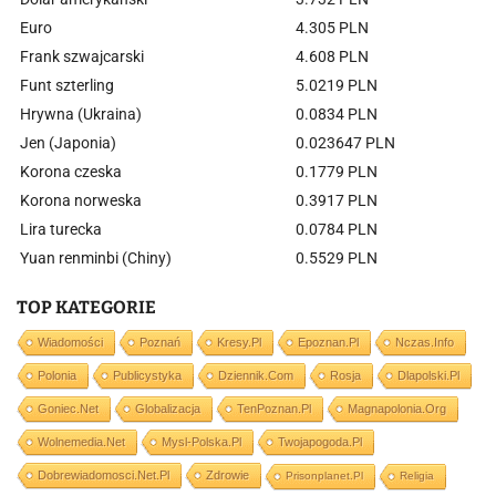
Euro
4.305 PLN
Frank szwajcarski
4.608 PLN
Funt szterling
5.0219 PLN
Hrywna (Ukraina)
0.0834 PLN
Jen (Japonia)
0.023647 PLN
Korona czeska
0.1779 PLN
Korona norweska
0.3917 PLN
Lira turecka
0.0784 PLN
Yuan renminbi (Chiny)
0.5529 PLN
TOP KATEGORIE
Wiadomości
Poznań
Kresy.pl
Epoznan.pl
Nczas.info
Polonia
Publicystyka
Dziennik.com
Rosja
Dlapolski.pl
Goniec.net
Globalizacja
TenPoznan.pl
Magnapolonia.org
Wolnemedia.net
Mysl-Polska.pl
Twojapogoda.pl
Dobrewiadomosci.net.pl
Zdrowie
Prisonplanet.pl
Religia