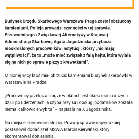
Sprawca jest już
Budynek Urzędu Skarbowego Warszawa-Praga został obrzucony
w rękach policji
kamieniami. Policja prowadzi czynności w tej sprawie.
Przewodnicząca Związkowej Alternatywy w Krajowej
Administracji Skarbowej Agata Jagodzińska przytacza
nieokreślonych pracowników instytucji, którzy „nie mają
wątpliwości”, że to „może mieć związek z falą hejtu, która wylała
się na nich po sprawie pizzy z krewetkami”.
Minionej nocy ktoś miał obrzucić kamieniami budynek skarbówki w
Warszawie na Pradze.
„Pracownicy przekazali mi, że w oknach jest około ośmiu dużych
dziur po uderzeniach, a szyba przy sali obsługi podatników została
niemal całkowicie wybita” – napisała na X Jagodzińska.
Na miejsce skierowano służby. Powagi sprawie najwyraźniej
postanowił dodać szef MSWiA Marcin Kierwiński, który
skomentował doniesienia.