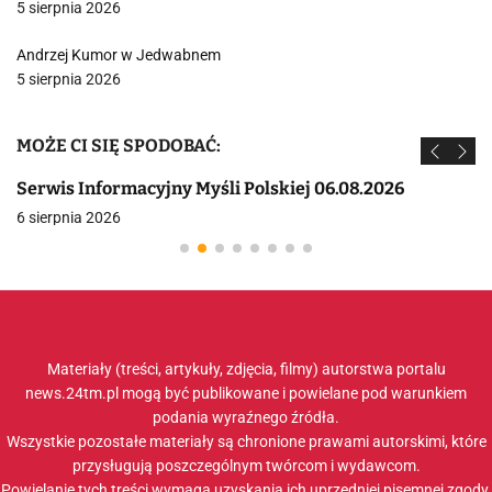
5 sierpnia 2026
Andrzej Kumor w Jedwabnem
5 sierpnia 2026
MOŻE CI SIĘ SPODOBAĆ:
Serwis Informacyjny Myśli Polskiej 06.08.2026
6 sierpnia 2026
Materiały (treści, artykuły, zdjęcia, filmy) autorstwa portalu
news.24tm.pl mogą być publikowane i powielane pod warunkiem
podania wyraźnego źródła.
Wszystkie pozostałe materiały są chronione prawami autorskimi, które
przysługują poszczególnym twórcom i wydawcom.
Powielanie tych treści wymaga uzyskania ich uprzedniej pisemnej zgody.