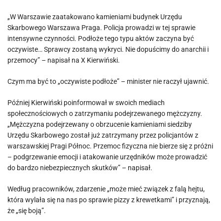
„W Warszawie zaatakowano kamieniami budynek Urzędu
Skarbowego Warszawa Praga. Policja prowadzi w tej sprawie
intensywne czynności. Podłoże tego typu aktów zaczyna być
oczywiste… Sprawcy zostaną wykryci. Nie dopuścimy do anarchii i
przemocy” – napisał na X Kierwiński.
Czym ma być to „oczywiste podłoże” – minister nie raczył ujawnić.
Później Kierwiński poinformował w swoich mediach
społecznościowych o zatrzymaniu podejrzewanego mężczyzny.
„Mężczyzna podejrzewany o obrzucenie kamieniami siedziby
Urzędu Skarbowego został już zatrzymany przez policjantów z
warszawskiej Pragi Północ. Przemoc fizyczna nie bierze się z próżni
– podgrzewanie emocji i atakowanie urzędników może prowadzić
do bardzo niebezpiecznych skutków” – napisał.
Według pracowników, zdarzenie „może mieć związek z falą hejtu,
która wylała się na nas po sprawie pizzy z krewetkami” i przyznają,
że „się boją”.