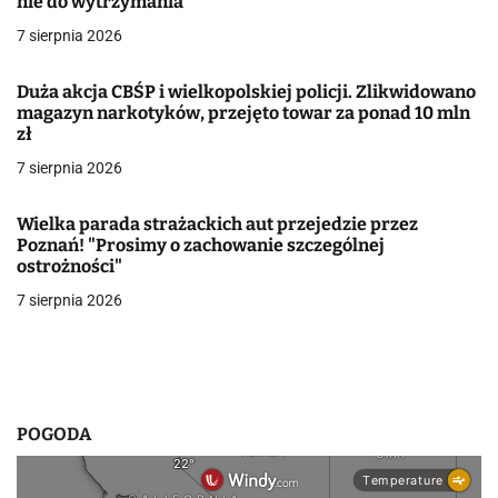
nie do wytrzymania"
a
7 sierpnia 2026
w
Duża akcja CBŚP i wielkopolskiej policji. Zlikwidowano
p
magazyn narkotyków, przejęto towar za ponad 10 mln
zł
i
7 sierpnia 2026
s
u
Wielka parada strażackich aut przejedzie przez
Poznań! "Prosimy o zachowanie szczególnej
ostrożności"
7 sierpnia 2026
POGODA