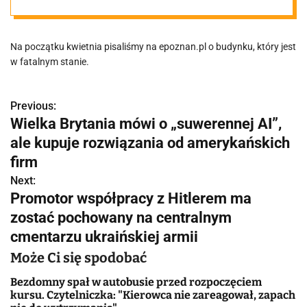
odstrasza.
Na początku kwietnia pisaliśmy na epoznan.pl o budynku, który jest
Okazuje się, że
w fatalnym stanie.
nieruchomość
Previous:
N
Wielka Brytania mówi o „suwerennej AI”,
została
a
ale kupuje rozwiązania od amerykańskich
w
firm
wykreślona z
Next:
i
Promotor współpracy z Hitlerem ma
ewidencji PKP
g
zostać pochowany na centralnym
cmentarzu ukraińskiej armii
a
S.A już kilka lat
Może Ci się spodobać
c
temu
Bezdomny spał w autobusie przed rozpoczęciem
j
kursu. Czytelniczka: "Kierowca nie zareagował, zapach