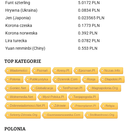
Funt szterling
5.0172 PLN
Hrywna (Ukraina)
0.0834 PLN
Jen (Japonia)
0.023565 PLN
Korona czeska
0.1773 PLN
Korona norweska
0.392 PLN
Lira turecka
0.0782 PLN
Yuan renminbi (Chiny)
0.553 PLN
TOP KATEGORIE
Wiadomości
Poznań
Kresy.pl
Epoznan.pl
Nczas.info
Polonia
Publicystyka
Dziennik.com
Rosja
Dlapolski.pl
Goniec.net
Globalizacja
TenPoznan.pl
Magnapolonia.org
Wolnemedia.net
Mysl-Polska.pl
Twojapogoda.pl
Dobrewiadomosci.net.pl
Zdrowie
Prisonplanet.pl
Religia
Sekrety-Zdrowia.org
Gazetawarszawska.com
Stolikwolnosci.org
POLONIA