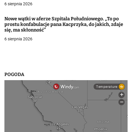
w
6 sierpnia 2026
p
Nowe wątki w aferze Szpitala Południowego. „To po
i
prostu konfabulacje pana Kacprzyka, do jakich, zdaje
się, ma skłonność”
s
6 sierpnia 2026
u
POGODA