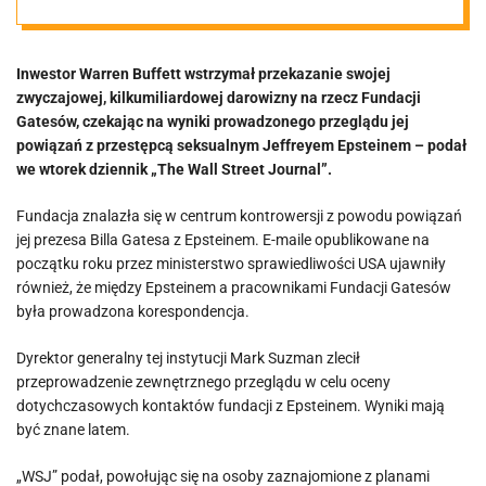
dla fundacji
Inwestor Warren Buffett wstrzymał przekazanie swojej
Gatesów. W tle
zwyczajowej, kilkumiliardowej darowizny na rzecz Fundacji
Gatesów, czekając na wyniki prowadzonego przeglądu jej
kontakty z
powiązań z przestępcą seksualnym Jeffreyem Epsteinem – podał
we wtorek dziennik „The Wall Street Journal”.
Epsteinem
Fundacja znalazła się w centrum kontrowersji z powodu powiązań
jej prezesa Billa Gatesa z Epsteinem. E-maile opublikowane na
początku roku przez ministerstwo sprawiedliwości USA ujawniły
również, że między Epsteinem a pracownikami Fundacji Gatesów
była prowadzona korespondencja.
Dyrektor generalny tej instytucji Mark Suzman zlecił
przeprowadzenie zewnętrznego przeglądu w celu oceny
dotychczasowych kontaktów fundacji z Epsteinem. Wyniki mają
być znane latem.
„WSJ” podał, powołując się na osoby zaznajomione z planami