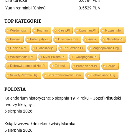
Lira turecka
0.0784 PLN
Yuan renminbi (Chiny)
0.5529 PLN
TOP KATEGORIE
Wiadomości
Poznań
Kresy.pl
Epoznan.pl
Nczas.info
Polonia
Publicystyka
Dziennik.com
Rosja
Dlapolski.pl
Goniec.net
Globalizacja
TenPoznan.pl
Magnapolonia.org
Wolnemedia.net
Mysl-Polska.pl
Twojapogoda.pl
Dobrewiadomosci.net.pl
Zdrowie
Prisonplanet.pl
Religia
Sekrety-Zdrowia.org
Gazetawarszawska.com
Stolikwolnosci.org
POLONIA
Kalendarium historyczne: 6 sierpnia 1914 roku – Józef Piłsudski
tworzy fikcyjny …
6 sierpnia 2026
Ksiądz wezwał do rekonkwisty Maroka
5 sierpnia 2026