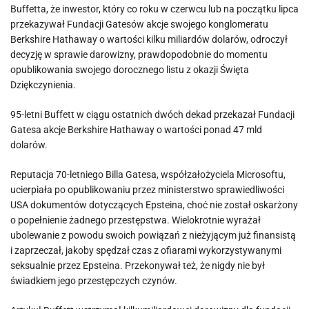
Buffetta, że inwestor, który co roku w czerwcu lub na początku lipca
przekazywał Fundacji Gatesów akcje swojego konglomeratu
Berkshire Hathaway o wartości kilku miliardów dolarów, odroczył
decyzję w sprawie darowizny, prawdopodobnie do momentu
opublikowania swojego dorocznego listu z okazji Święta
Dziękczynienia.
95-letni Buffett w ciągu ostatnich dwóch dekad przekazał Fundacji
Gatesa akcje Berkshire Hathaway o wartości ponad 47 mld
dolarów.
Reputacja 70-letniego Billa Gatesa, współzałożyciela Microsoftu,
ucierpiała po opublikowaniu przez ministerstwo sprawiedliwości
USA dokumentów dotyczących Epsteina, choć nie został oskarżony
o popełnienie żadnego przestępstwa. Wielokrotnie wyrażał
ubolewanie z powodu swoich powiązań z nieżyjącym już finansistą
i zaprzeczał, jakoby spędzał czas z ofiarami wykorzystywanymi
seksualnie przez Epsteina. Przekonywał też, że nigdy nie był
świadkiem jego przestępczych czynów.