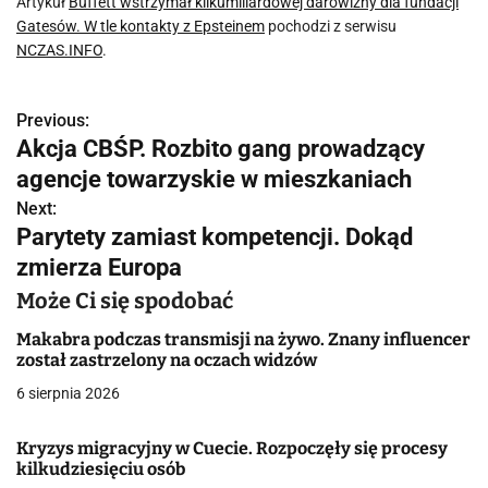
Artykuł
Buffett wstrzymał kilkumiliardowej darowizny dla fundacji
Gatesów. W tle kontakty z Epsteinem
pochodzi z serwisu
NCZAS.INFO
.
Previous:
N
Akcja CBŚP. Rozbito gang prowadzący
a
agencje towarzyskie w mieszkaniach
w
Next:
Parytety zamiast kompetencji. Dokąd
i
zmierza Europa
g
Może Ci się spodobać
a
Makabra podczas transmisji na żywo. Znany influencer
został zastrzelony na oczach widzów
c
6 sierpnia 2026
j
Kryzys migracyjny w Cuecie. Rozpoczęły się procesy
a
kilkudziesięciu osób