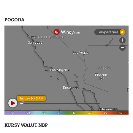
POGODA
KURSY WALUT NBP