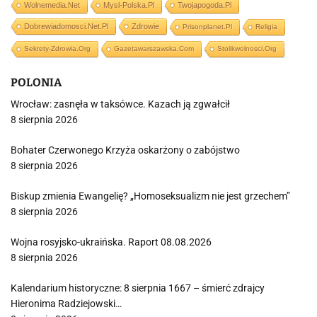
Wolnemedia.net
Mysl-Polska.pl
Twojapogoda.pl
Dobrewiadomosci.net.pl
Zdrowie
Prisonplanet.pl
Religia
Sekrety-Zdrowia.org
Gazetawarszawska.com
Stolikwolnosci.org
POLONIA
Wrocław: zasnęła w taksówce. Kazach ją zgwałcił
8 sierpnia 2026
Bohater Czerwonego Krzyża oskarżony o zabójstwo
8 sierpnia 2026
Biskup zmienia Ewangelię? „Homoseksualizm nie jest grzechem”
8 sierpnia 2026
Wojna rosyjsko-ukraińska. Raport 08.08.2026
8 sierpnia 2026
Kalendarium historyczne: 8 sierpnia 1667 – śmierć zdrajcy
Hieronima Radziejowski…