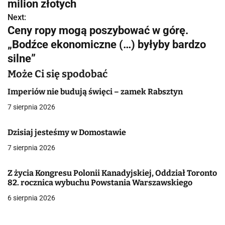
w
milion złotych
Next:
i
Ceny ropy mogą poszybować w górę.
g
„Bodźce ekonomiczne (…) byłyby bardzo
silne”
a
Może Ci się spodobać
c
Imperiów nie budują święci – zamek Rabsztyn
j
7 sierpnia 2026
a
Dzisiaj jesteśmy w Domostawie
w
7 sierpnia 2026
p
i
Z życia Kongresu Polonii Kanadyjskiej, Oddział Toronto
82. rocznica wybuchu Powstania Warszawskiego
s
6 sierpnia 2026
u