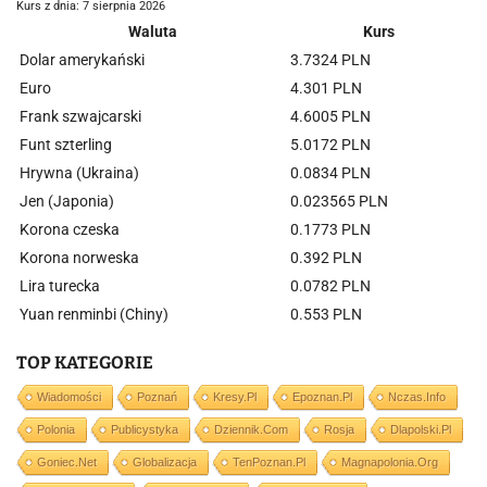
Kurs z dnia: 7 sierpnia 2026
Waluta
Kurs
Dolar amerykański
3.7324 PLN
Euro
4.301 PLN
Frank szwajcarski
4.6005 PLN
Funt szterling
5.0172 PLN
Hrywna (Ukraina)
0.0834 PLN
Jen (Japonia)
0.023565 PLN
Korona czeska
0.1773 PLN
Korona norweska
0.392 PLN
Lira turecka
0.0782 PLN
Yuan renminbi (Chiny)
0.553 PLN
TOP KATEGORIE
Wiadomości
Poznań
Kresy.pl
Epoznan.pl
Nczas.info
Polonia
Publicystyka
Dziennik.com
Rosja
Dlapolski.pl
Goniec.net
Globalizacja
TenPoznan.pl
Magnapolonia.org