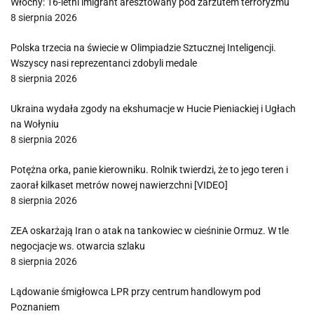
Włochy: 16-letni imigrant aresztowany pod zarzutem terroryzmu
8 sierpnia 2026
Polska trzecia na świecie w Olimpiadzie Sztucznej Inteligencji.
Wszyscy nasi reprezentanci zdobyli medale
8 sierpnia 2026
Ukraina wydała zgody na ekshumacje w Hucie Pieniackiej i Ugłach
na Wołyniu
8 sierpnia 2026
Potężna orka, panie kierowniku. Rolnik twierdzi, że to jego teren i
zaorał kilkaset metrów nowej nawierzchni [VIDEO]
8 sierpnia 2026
ZEA oskarżają Iran o atak na tankowiec w cieśninie Ormuz. W tle
negocjacje ws. otwarcia szlaku
8 sierpnia 2026
Lądowanie śmigłowca LPR przy centrum handlowym pod
Poznaniem