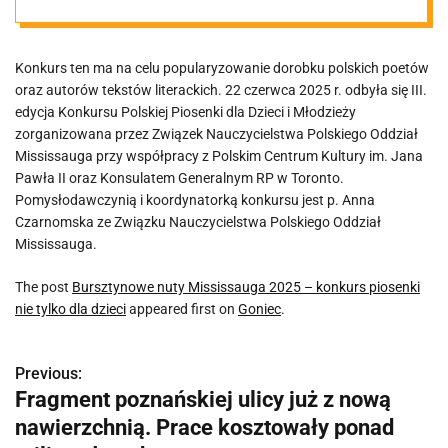
piosenki nie
Konkurs ten ma na celu popularyzowanie dorobku polskich poetów
tylko dla dzieci
oraz autorów tekstów literackich. 22 czerwca 2025 r. odbyła się III.
edycja Konkursu Polskiej Piosenki dla Dzieci i Młodzieży
zorganizowana przez Związek Nauczycielstwa Polskiego Oddział
Mississauga przy współpracy z Polskim Centrum Kultury im. Jana
Pawła II oraz Konsulatem Generalnym RP w Toronto.
Pomysłodawczynią i koordynatorką konkursu jest p. Anna
Czarnomska ze Związku Nauczycielstwa Polskiego Oddział
Mississauga.
The post
Bursztynowe nuty Mississauga 2025 – konkurs piosenki
nie tylko dla dzieci
appeared first on
Goniec
.
Previous:
N
Fragment poznańskiej ulicy już z nową
a
nawierzchnią. Prace kosztowały ponad