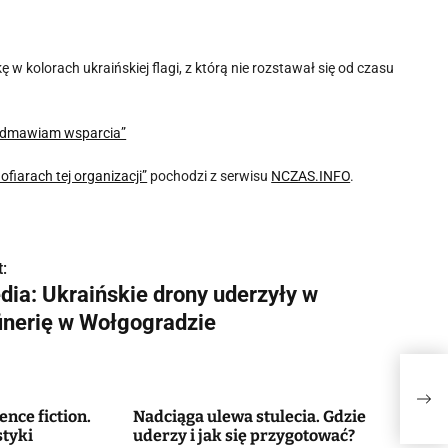
 w kolorach ukraińskiej flagi, z którą nie rozstawał się od czasu
 odmawiam wsparcia”
fiarach tej organizacji”
pochodzi z serwisu
NCZAS.INFO
.
:
dia: Ukraińskie drony uderzyły w
finerię w Wołgogradzie
Medi
Woł
ence fiction.
Nadciąga ulewa stulecia. Gdzie
styki
uderzy i jak się przygotować?