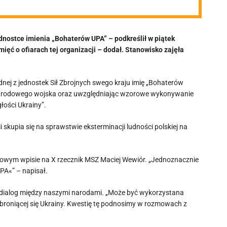
dnostce imienia „Bohaterów UPA” – podkreślił w piątek
ięć o ofiarach tej organizacji – dodał. Stanowisko zajęła
nej z jednostek Sił Zbrojnych swego kraju imię „Bohaterów
ji narodowego wojska oraz uwzględniając wzorowe wykonywanie
łości Ukrainy”.
skupia się na sprawstwie eksterminacji ludności polskiej na
kowym wpisie na X rzecznik MSZ Maciej Wewiór. „Jednoznacznie
PA«” – napisał.
za w dialog między naszymi narodami. „Może być wykorzystana
a broniącej się Ukrainy. Kwestię tę podnosimy w rozmowach z