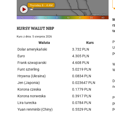
M
r
KURSY WALUT NBP
t
Kurs z dnia: 5 sierpnia 2026
P
Waluta
Kurs
U
Dolar amerykański
3.732 PLN
p
Euro
4.305 PLN
Frank szwajcarski
4.608 PLN
W
Funt szterling
5.0219 PLN
W
Hrywna (Ukraina)
0.0834 PLN
D
Jen (Japonia)
0.023647 PLN
n
Korona czeska
0.1779 PLN
Korona norweska
0.3917 PLN
P
Lira turecka
0.0784 PLN
p
p
Yuan renminbi (Chiny)
0.5529 PLN