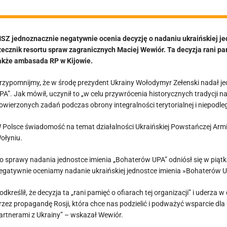
SZ jednoznacznie negatywnie ocenia decyzję o nadaniu ukraińskiej je
zecznik resortu spraw zagranicznych Maciej Wewiór. Ta decyzja rani pam
akże ambasada RP w Kijowie.
rzypomnijmy, że w środę prezydent Ukrainy Wołodymyr Zełenski nadał jed
PA”. Jak mówił, uczynił to „w celu przywrócenia historycznych tradyc
owierzonych zadań podczas obrony integralności terytorialnej i niepodleg
 Polsce świadomość na temat działalności Ukraińskiej Powstańczej Armii 
ołyniu.
o sprawy nadania jednostce imienia „Bohaterów UPA” odniósł się w piąt
egatywnie oceniamy nadanie ukraińskiej jednostce imienia »Bohaterów U
odkreślił, że decyzja ta „rani pamięć o ofiarach tej organizacji” i uder
rzez propagandę Rosji, która chce nas podzielić i podważyć wsparcie dl
artnerami z Ukrainy” – wskazał Wewiór.