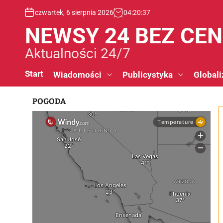
S
czwartek, 6 sierpnia 2026
04
:
20
:
38
k
i
NEWSY 24 BEZ CE
p
t
Aktualności 24/7
o
c
Start
Wiadomości
Publicystyka
Globali
o
n
POGODA
t
e
n
t