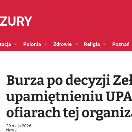
NZURY
zacja
Polonia
Zdrowie
Religia
Poznań
Burza po decyzji Ze
upamiętnieniu UPA.
ofiarach tej organiz
29 maja 2026
News