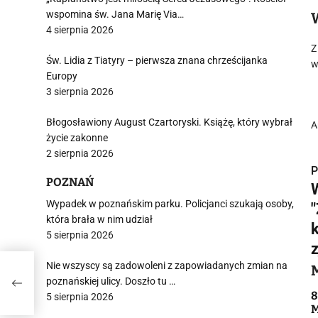
wspomina św. Jana Marię Via…
4 sierpnia 2026
Z
Św. Lidia z Tiatyry – pierwsza znana chrześcijanka
w
Europy
3 sierpnia 2026
Błogosławiony August Czartoryski. Książę, który wybrał
A
życie zakonne
2 sierpnia 2026
P
POZNAŃ
Wypadek w poznańskim parku. Policjanci szukają osoby,
która brała w nim udział
5 sierpnia 2026
z
i
ały
Nie wszyscy są zadowoleni z zapowiadanych zmian na
poznańskiej ulicy. Doszło tu …
8
5 sierpnia 2026
M