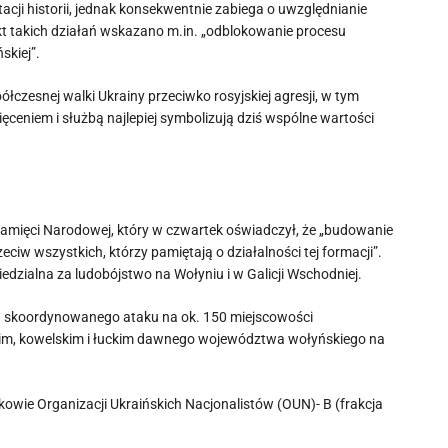
tacji historii, jednak konsekwentnie zabiega o uwzględnianie
fekt takich działań wskazano m.in. „odblokowanie procesu
skiej”.
zesnej walki Ukrainy przeciwko rosyjskiej agresji, w tym
ęceniem i służbą najlepiej symbolizują dziś wspólne wartości
 Pamięci Narodowej, który w czwartek oświadczył, że „budowanie
ciw wszystkich, którzy pamiętają o działalności tej formacji”.
edzialna za ludobójstwo na Wołyniu i w Galicji Wschodniej.
a skoordynowanego ataku na ok. 150 miejscowości
im, kowelskim i łuckim dawnego województwa wołyńskiego na
kowie Organizacji Ukraińskich Nacjonalistów (OUN)- B (frakcja