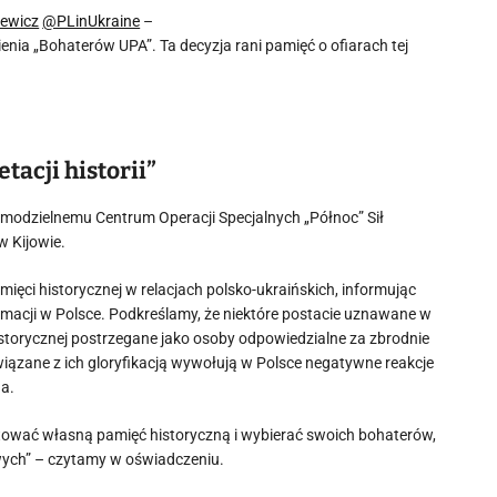
ewicz
@PLinUkraine
–
nia „Bohaterów UPA”. Ta decyzja rani pamięć o ofiarach tej
acji historii”
modzielnemu Centrum Operacji Specjalnych „Północ” Sił
w Kijowie.
ęci historycznej w relacjach polsko-ukraińskich, informując
ormacji w Polsce. Podkreślamy, że niektóre postacie uznawane w
istorycznej postrzegane jako osoby odpowiedzialne za zbrodnie
wiązane z ich gloryfikacją wywołują w Polsce negatywne reakcje
na.
tować własną pamięć historyczną i wybierać swoich bohaterów,
wych” – czytamy w oświadczeniu.