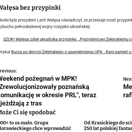
Wałęsa bez przypinki
 kolei były prezydent Lech Wałęsa oświadczył, że przestaje nosić przypinkę
ybuchu pełnoskalowej wojny rosyjsko-ukraińskiej.
SZOK! Wałęsa zdjął ukraińską przypinkę. „Prezydentowi Zelenskiemu
rtykuł
Burza po decyzji Zełeńskiego o upamiętnieniu UPA. „Rani pamięć o o
revious:
N
Weekend pożegnań w MPK!
Next
a
"Zrewolucjonizowały poznańską
Me
w
komunikację w okresie PRL", teraz
ra
jeżdżają z tras
Może Ci się spodobać
g
00+ to za mało. Grupa
Od Krasickiego do sci
a
orawieckiego chce wprowadzić
250 lat polskiej fanta