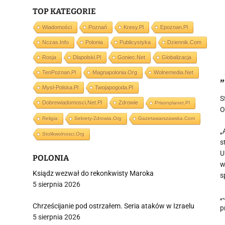
TOP KATEGORIE
Wiadomości
Poznań
Kresy.pl
Epoznan.pl
Nczas.info
Polonia
Publicystyka
Dziennik.com
Rosja
Dlapolski.pl
Goniec.net
Globalizacja
TenPoznan.pl
Magnapolonia.org
Wolnemedia.net
Mysl-Polska.pl
Twojapogoda.pl
S
Dobrewiadomosci.net.pl
Zdrowie
Prisonplanet.pl
O
Religia
Sekrety-Zdrowia.org
Gazetawarszawska.com
„
Stolikwolnosci.org
s
U
POLONIA
w
Ksiądz wezwał do rekonkwisty Maroka
s
5 sierpnia 2026
„
Chrześcijanie pod ostrzałem. Seria ataków w Izraelu
p
5 sierpnia 2026