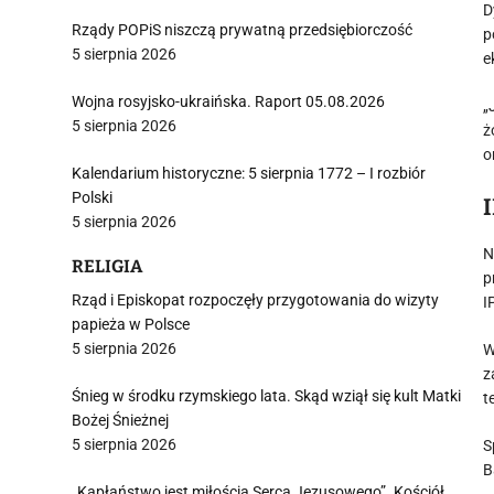
D
Rządy POPiS niszczą prywatną przedsiębiorczość
p
5 sierpnia 2026
e
Wojna rosyjsko-ukraińska. Raport 05.08.2026
„
5 sierpnia 2026
ż
o
Kalendarium historyczne: 5 sierpnia 1772 – I rozbiór
Polski
5 sierpnia 2026
N
RELIGIA
p
Rząd i Episkopat rozpoczęły przygotowania do wizyty
I
papieża w Polsce
5 sierpnia 2026
W
z
Śnieg w środku rzymskiego lata. Skąd wziął się kult Matki
t
Bożej Śnieżnej
5 sierpnia 2026
S
B
„Kapłaństwo jest miłością Serca Jezusowego”. Kościół