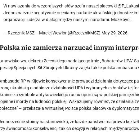
W nawiazaniu do wczorajszych słów szefa naszej placowki
@P_Lukasi
Jednoznacznie negatywnie oceniamy nadanie ukraińskiej jednostce imie
organizacji i uderza w dialog między naszymi narodami. Może być…
— Rzecznik MSZ – Maciej Wewiór (@RzecznikMSZ)
May 29, 2026
„Polska nie zamierza narzucać innym interpret
tanowisko ws. dekretu Zełeńskiego nadającego imię „Bohaterów UPA” Sa
peracji Specjalnych Sił Zbrojnych Ukrainy zajęła także polska ambasada 
Ambasada RP w Kijowie konsekwentnie prowadzi działania dotyczące pami
tronę ukraińską o odbiorze działalności UPA i wybranych członków tej f
krainie za symbole antysowieckiego ruchu oporu są w polskiej pamięci h
ojenne i mordy na ludności polskiej. Wskazujemy również, że działania z
połeczne” – przekazała Wirtualnej Polsce polska placówka dyplomatycz
Jednocześnie stoimy na stanowisku, że każde państwo ma prawo kształ
rzy świadomości konsekwencji takich decyzji w relacjach międzynarodo