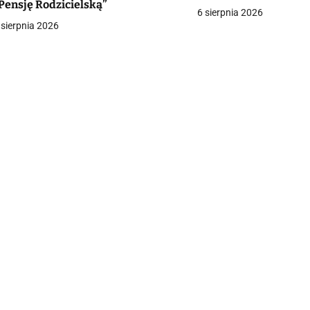
Pensję Rodzicielską”
6 sierpnia 2026
c
 sierpnia 2026
a
w
p
s
u