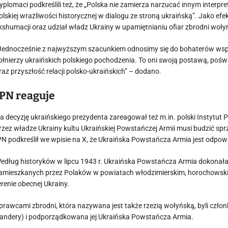
yplomaci podkreślili też, że „Polska nie zamierza narzucać innym interpre
olskiej wrażliwości historycznej w dialogu ze stroną ukraińską”. Jako e
kshumacji oraz udział władz Ukrainy w upamiętnianiu ofiar zbrodni wołyń
Jednocześnie z najwyższym szacunkiem odnosimy się do bohaterów współc
ołnierzy ukraińskich polskiego pochodzenia. To oni swoją postawą, poświ
raz przyszłość relacji polsko-ukraińskich” – dodano.
IPN reaguje
a decyzję ukraińskiego prezydenta zareagował też m.in. polski Instytut
rzez władze Ukrainy kultu Ukraińskiej Powstańczej Armii musi budzić sprze
PN podkreślił we wpisie na X, że Ukraińska Powstańcza Armia jest odpowi
edług historyków w lipcu 1943 r. Ukraińska Powstańcza Armia dokonał
amieszkanych przez Polaków w powiatach włodzimierskim, horochowsk
erenie obecnej Ukrainy.
prawcami zbrodni, która nazywana jest także rzezią wołyńską, byli człon
andery) i podporządkowana jej Ukraińska Powstańcza Armia.