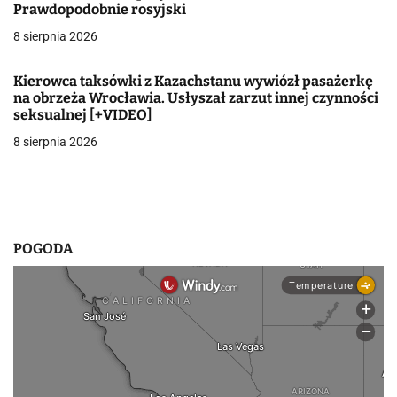
w
Prawdopodobnie rosyjski
8 sierpnia 2026
p
i
Kierowca taksówki z Kazachstanu wywiózł pasażerkę
na obrzeża Wrocławia. Usłyszał zarzut innej czynności
s
seksualnej [+VIDEO]
u
8 sierpnia 2026
POGODA