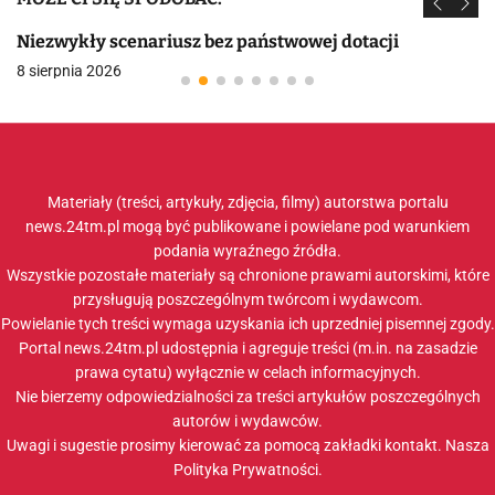
Niezwykły scenariusz bez państwowej dotacji
8 sierpnia 2026
Materiały (treści, artykuły, zdjęcia, filmy) autorstwa portalu
news.24tm.pl mogą być publikowane i powielane pod warunkiem
podania wyraźnego źródła.
Wszystkie pozostałe materiały są chronione prawami autorskimi, które
przysługują poszczególnym twórcom i wydawcom.
Powielanie tych treści wymaga uzyskania ich uprzedniej pisemnej zgody.
Portal news.24tm.pl udostępnia i agreguje treści (m.in. na zasadzie
prawa cytatu) wyłącznie w celach informacyjnych.
Nie bierzemy odpowiedzialności za treści artykułów poszczególnych
autorów i wydawców.
Uwagi i sugestie prosimy kierować za pomocą zakładki
kontakt
. Nasza
Polityka Prywatności
.