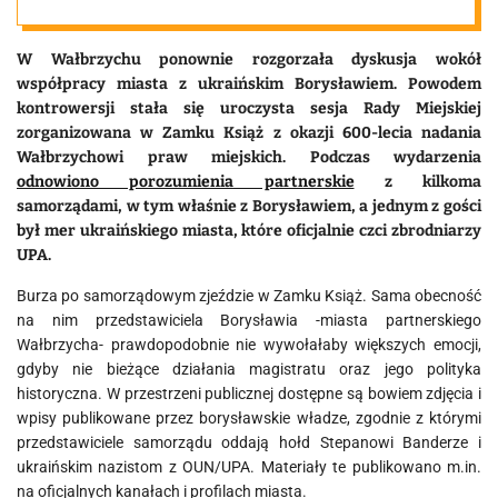
W Wałbrzychu ponownie rozgorzała dyskusja wokół
współpracy miasta z ukraińskim Borysławiem. Powodem
kontrowersji stała się uroczysta sesja Rady Miejskiej
zorganizowana w Zamku Książ z okazji 600-lecia nadania
Wałbrzychowi praw miejskich. Podczas wydarzenia
odnowiono porozumienia partnerskie
z kilkoma
samorządami, w tym właśnie z Borysławiem, a jednym z gości
był mer ukraińskiego miasta, które oficjalnie czci zbrodniarzy
UPA.
Burza po samorządowym zjeździe w Zamku Książ. Sama obecność
na nim przedstawiciela Borysławia -miasta partnerskiego
Wałbrzycha- prawdopodobnie nie wywołałaby większych emocji,
gdyby nie bieżące działania magistratu oraz jego polityka
historyczna. W przestrzeni publicznej dostępne są bowiem zdjęcia i
wpisy publikowane przez borysławskie władze, zgodnie z którymi
przedstawiciele samorządu oddają hołd Stepanowi Banderze i
ukraińskim nazistom z OUN/UPA. Materiały te publikowano m.in.
na oficjalnych kanałach i profilach miasta.