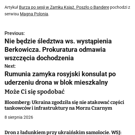
Artykuł
Burza po sesji w Zamku Książ. Poszło o Banderę
pochodzi z
serwisu
Magna Polonia
.
Previous:
N
Nie będzie śledztwa ws. wystąpienia
a
Berkowicza. Prokuratura odmawia
w
wszczęcia dochodzenia
Next:
i
Rumunia zamyka rosyjski konsulat po
g
uderzeniu drona w blok mieszkalny
a
Może Ci się spodobać
c
Bloomberg: Ukraina zgodziła się nie atakować części
tankowców i infrastruktury na Morzu Czarnym
j
8 sierpnia 2026
a
Dron z ładunkiem przy ukraińskim samolocie. WSJ: