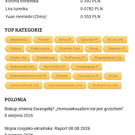
Korona norweska
0.392 PLN
Lira turecka
0.0782 PLN
Yuan renminbi (Chiny)
0.553 PLN
TOP KATEGORIE
Wiadomości
Poznań
Kresy.pl
Epoznan.pl
Nczas.info
Polonia
Publicystyka
Dziennik.com
Rosja
Dlapolski.pl
Goniec.net
Globalizacja
TenPoznan.pl
Magnapolonia.org
Wolnemedia.net
Mysl-Polska.pl
Twojapogoda.pl
Dobrewiadomosci.net.pl
Zdrowie
Prisonplanet.pl
Religia
Sekrety-Zdrowia.org
Gazetawarszawska.com
Stolikwolnosci.org
POLONIA
Biskup zmienia Ewangelię? „Homoseksualizm nie jest grzechem”
8 sierpnia 2026
Wojna rosyjsko-ukraińska. Raport 08.08.2026
8 sierpnia 2026