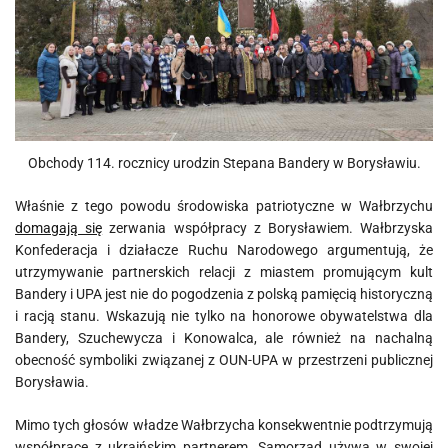
Obchody 114. rocznicy urodzin Stepana Bandery w Borysławiu.
Właśnie z tego powodu środowiska patriotyczne w Wałbrzychu
domagają się
zerwania współpracy z Borysławiem. Wałbrzyska
Konfederacja i działacze Ruchu Narodowego argumentują, że
utrzymywanie partnerskich relacji z miastem promującym kult
Bandery i UPA jest nie do pogodzenia z polską pamięcią historyczną
i racją stanu. Wskazują nie tylko na honorowe obywatelstwa dla
Bandery, Szuchewycza i Konowalca, ale również na nachalną
obecność symboliki związanej z OUN-UPA w przestrzeni publicznej
Borysławia.
Mimo tych głosów władze Wałbrzycha konsekwentnie podtrzymują
współpracę z ukraińskim partnerem. Samorząd używa w swojej