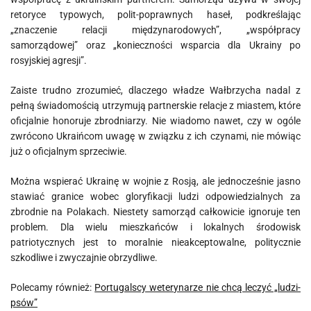
retoryce typowych, polit-poprawnych haseł, podkreślając
„znaczenie relacji międzynarodowych”, „współpracy
samorządowej” oraz „konieczności wsparcia dla Ukrainy po
rosyjskiej agresji”.
Zaiste trudno zrozumieć, dlaczego władze Wałbrzycha nadal z
pełną świadomością utrzymują partnerskie relacje z miastem, które
oficjalnie honoruje zbrodniarzy. Nie wiadomo nawet, czy w ogóle
zwrócono Ukraińcom uwagę w związku z ich czynami, nie mówiąc
już o oficjalnym sprzeciwie.
Można wspierać Ukrainę w wojnie z Rosją, ale jednocześnie jasno
stawiać granice wobec gloryfikacji ludzi odpowiedzialnych za
zbrodnie na Polakach. Niestety samorząd całkowicie ignoruje ten
problem. Dla wielu mieszkańców i lokalnych środowisk
patriotycznych jest to moralnie nieakceptowalne, politycznie
szkodliwe i zwyczajnie obrzydliwe.
Polecamy również:
Portugalscy weterynarze nie chcą leczyć „ludzi-
psów”