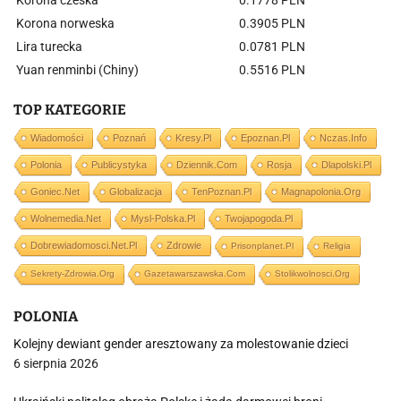
Korona czeska
0.1778 PLN
Korona norweska
0.3905 PLN
Lira turecka
0.0781 PLN
Yuan renminbi (Chiny)
0.5516 PLN
TOP KATEGORIE
Wiadomości
Poznań
Kresy.pl
Epoznan.pl
Nczas.info
Polonia
Publicystyka
Dziennik.com
Rosja
Dlapolski.pl
Goniec.net
Globalizacja
TenPoznan.pl
Magnapolonia.org
Wolnemedia.net
Mysl-Polska.pl
Twojapogoda.pl
Dobrewiadomosci.net.pl
Zdrowie
Prisonplanet.pl
Religia
Sekrety-Zdrowia.org
Gazetawarszawska.com
Stolikwolnosci.org
POLONIA
Kolejny dewiant gender aresztowany za molestowanie dzieci
6 sierpnia 2026