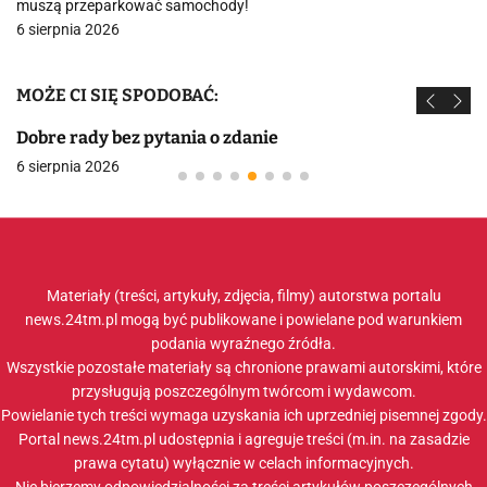
muszą przeparkować samochody!
6 sierpnia 2026
MOŻE CI SIĘ SPODOBAĆ:
Dobre rady bez pytania o zdanie
6 sierpnia 2026
Materiały (treści, artykuły, zdjęcia, filmy) autorstwa portalu
news.24tm.pl mogą być publikowane i powielane pod warunkiem
podania wyraźnego źródła.
Wszystkie pozostałe materiały są chronione prawami autorskimi, które
przysługują poszczególnym twórcom i wydawcom.
Powielanie tych treści wymaga uzyskania ich uprzedniej pisemnej zgody.
Portal news.24tm.pl udostępnia i agreguje treści (m.in. na zasadzie
prawa cytatu) wyłącznie w celach informacyjnych.