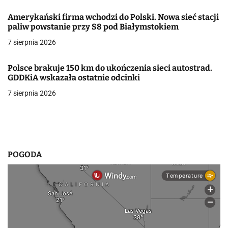
a
Amerykański firma wchodzi do Polski. Nowa sieć stacji
paliw powstanie przy S8 pod Białymstokiem
w
7 sierpnia 2026
p
i
Polsce brakuje 150 km do ukończenia sieci autostrad.
GDDKiA wskazała ostatnie odcinki
s
7 sierpnia 2026
u
POGODA