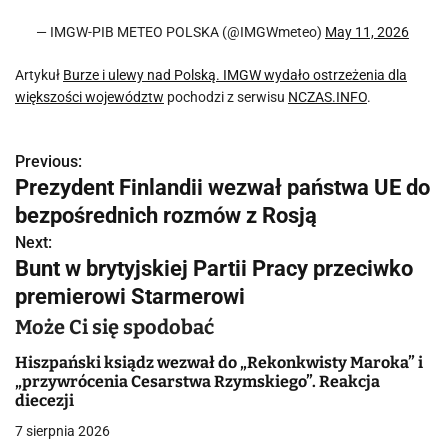
— IMGW-PIB METEO POLSKA (@IMGWmeteo)
May 11, 2026
Artykuł
Burze i ulewy nad Polską. IMGW wydało ostrzeżenia dla
większości województw
pochodzi z serwisu
NCZAS.INFO
.
Previous:
N
Prezydent Finlandii wezwał państwa UE do
a
bezpośrednich rozmów z Rosją
w
Next:
Bunt w brytyjskiej Partii Pracy przeciwko
i
premierowi Starmerowi
g
Może Ci się spodobać
a
Hiszpański ksiądz wezwał do „Rekonkwisty Maroka” i
„przywrócenia Cesarstwa Rzymskiego”. Reakcja
c
diecezji
j
7 sierpnia 2026