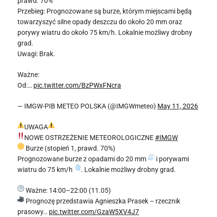
prawd. 70%
Przebieg: Prognozowane są burze, którym miejscami będą
towarzyszyć silne opady deszczu do około 20 mm oraz
porywy wiatru do około 75 km/h. Lokalnie możliwy drobny
grad.
Uwagi: Brak.
Ważne:
Od:…
pic.twitter.com/BzPWxFNcra
— IMGW-PIB METEO POLSKA (@IMGWmeteo)
May 11, 2026
UWAGA
NOWE OSTRZEŻENIE METEOROLOGICZNE
#IMGW
Burze (stopień 1, prawd. 70%)
Prognozowane burze z opadami do 20 mm
i porywami
wiatru do 75 km/h
. Lokalnie możliwy drobny grad.
Ważne: 14:00–22:00 (11.05)
Prognozę przedstawia Agnieszka Prasek – rzecznik
prasowy…
pic.twitter.com/GzaW5XV4J7