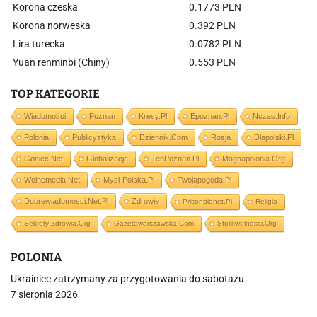
Korona czeska
0.1773 PLN
Korona norweska
0.392 PLN
Lira turecka
0.0782 PLN
Yuan renminbi (Chiny)
0.553 PLN
TOP KATEGORIE
Wiadomości
Poznań
Kresy.pl
Epoznan.pl
Nczas.info
Polonia
Publicystyka
Dziennik.com
Rosja
Dlapolski.pl
Goniec.net
Globalizacja
TenPoznan.pl
Magnapolonia.org
Wolnemedia.net
Mysl-Polska.pl
Twojapogoda.pl
Dobrewiadomosci.net.pl
Zdrowie
Prisonplanet.pl
Religia
Sekrety-Zdrowia.org
Gazetawarszawska.com
Stolikwolnosci.org
POLONIA
Ukrainiec zatrzymany za przygotowania do sabotażu
7 sierpnia 2026