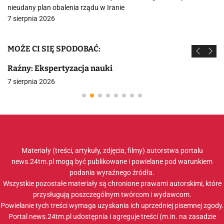
nieudany plan obalenia rządu w Iranie
7 sierpnia 2026
MOŻE CI SIĘ SPODOBAĆ:
Raźny: Ekspertyzacja nauki
7 sierpnia 2026
Materiały (treści, artykuły, zdjęcia, filmy) autorstwa portalu
news.24tm.pl mogą być publikowane i powielane pod warunkiem
podania wyraźnego źródła.
Wszystkie pozostałe materiały są chronione prawami autorskimi, które
przysługują poszczególnym twórcom i wydawcom.
Powielanie tych treści wymaga uzyskania ich uprzedniej pisemnej zgody.
Portal news.24tm.pl udostępnia i agreguje treści (m.in. na zasadzie