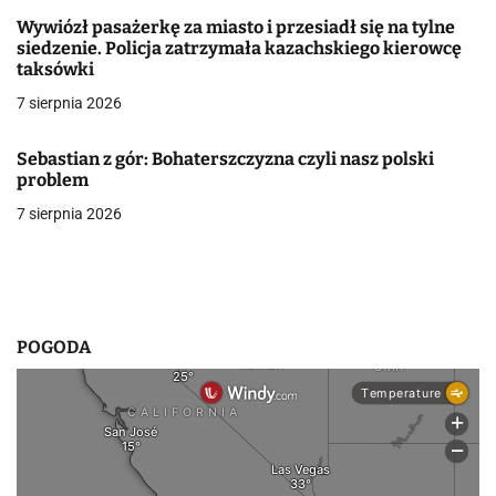
a
Wywiózł pasażerkę za miasto i przesiadł się na tylne
siedzenie. Policja zatrzymała kazachskiego kierowcę
w
taksówki
p
7 sierpnia 2026
i
Sebastian z gór: Bohaterszczyzna czyli nasz polski
s
problem
7 sierpnia 2026
u
POGODA