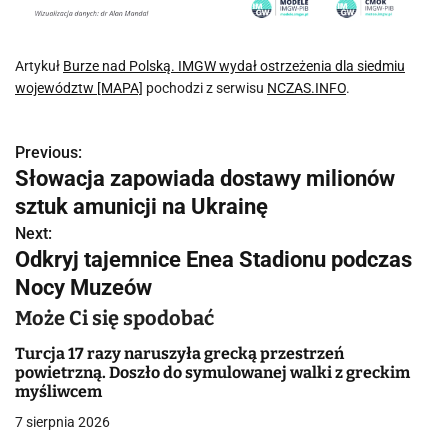
Artykuł
Burze nad Polską. IMGW wydał ostrzeżenia dla siedmiu
województw [MAPA]
pochodzi z serwisu
NCZAS.INFO
.
Previous:
N
Słowacja zapowiada dostawy milionów
a
sztuk amunicji na Ukrainę
w
Next:
Odkryj tajemnice Enea Stadionu podczas
i
Nocy Muzeów
g
Może Ci się spodobać
a
Turcja 17 razy naruszyła grecką przestrzeń
powietrzną. Doszło do symulowanej walki z greckim
c
myśliwcem
j
7 sierpnia 2026