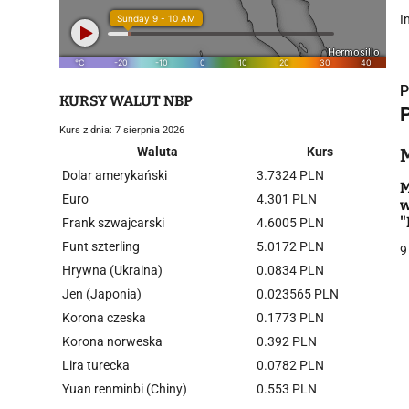
I
P
KURSY WALUT NBP
Kurs z dnia: 7 sierpnia 2026
Waluta
Kurs
Dolar amerykański
3.7324 PLN
i
M
Euro
4.301 PLN
w
"
Frank szwajcarski
4.6005 PLN
b
Funt szterling
5.0172 PLN
9
Hrywna (Ukraina)
0.0834 PLN
Jen (Japonia)
0.023565 PLN
Korona czeska
0.1773 PLN
j
Korona norweska
0.392 PLN
Lira turecka
0.0782 PLN
Yuan renminbi (Chiny)
0.553 PLN