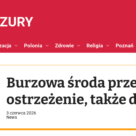
NZURY
zacja
Polonia
Zdrowie
Religia
Poznań
Burzowa środa prze
ostrzeżenie, także 
3 czerwca 2026
News