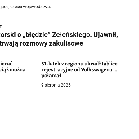
ającej części województwa.
:
orski o „błędzie” Zełeńskiego. Ujawnił,
 trwają rozmowy zakulisowe
ierać
51-latek z regionu ukradł tablice
ciąż można
rejestracyjne od Volkswagena i…
w
połamał
9 sierpnia 2026