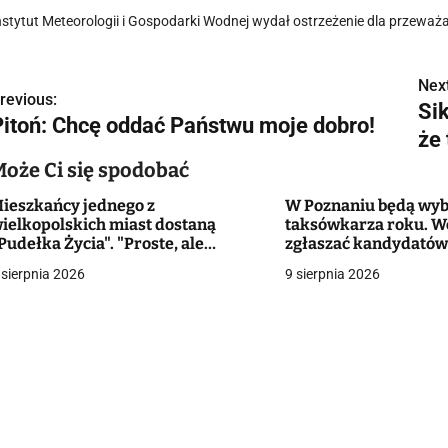
nstytut Meteorologii i Gospodarki Wodnej wydał ostrzeżenie dla przeważ
Next
N
revious:
Sik
Pitoń: Chcę oddać Państwu moje dobro!
a
że
w
Może Ci się spodobać
ieszkańcy jednego z
W Poznaniu będą wyb
ielkopolskich miast dostaną
taksówkarza roku. W
g
Pudełka Życia". "Proste, ale
zgłaszać kandydató
ardzo praktyczne rozwiązanie"
 sierpnia 2026
9 sierpnia 2026
a
c
a
w