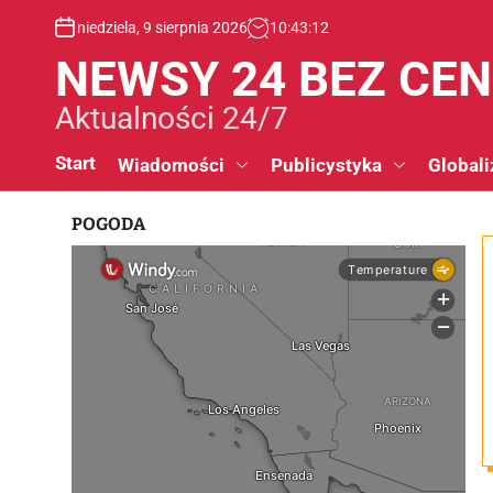
S
niedziela, 9 sierpnia 2026
10
:
43
:
13
k
i
NEWSY 24 BEZ CE
p
t
Aktualności 24/7
o
c
Start
Wiadomości
Publicystyka
Globali
o
n
POGODA
t
e
n
t