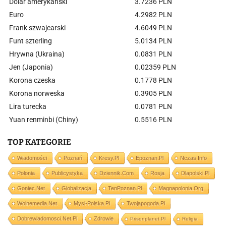
Dolar amerykański
3.7236 PLN
Euro
4.2982 PLN
Frank szwajcarski
4.6049 PLN
Funt szterling
5.0134 PLN
Hrywna (Ukraina)
0.0831 PLN
Jen (Japonia)
0.02359 PLN
Korona czeska
0.1778 PLN
Korona norweska
0.3905 PLN
Lira turecka
0.0781 PLN
Yuan renminbi (Chiny)
0.5516 PLN
TOP KATEGORIE
Wiadomości
Poznań
Kresy.pl
Epoznan.pl
Nczas.info
Polonia
Publicystyka
Dziennik.com
Rosja
Dlapolski.pl
Goniec.net
Globalizacja
TenPoznan.pl
Magnapolonia.org
Wolnemedia.net
Mysl-Polska.pl
Twojapogoda.pl
Dobrewiadomosci.net.pl
Zdrowie
Prisonplanet.pl
Religia