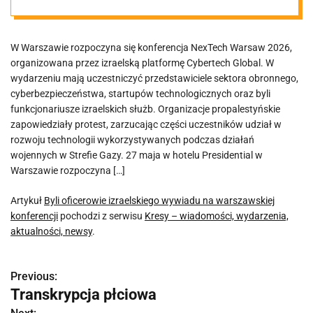
konferencji
W Warszawie rozpoczyna się konferencja NexTech Warsaw 2026,
organizowana przez izraelską platformę Cybertech Global. W
wydarzeniu mają uczestniczyć przedstawiciele sektora obronnego,
cyberbezpieczeństwa, startupów technologicznych oraz byli
funkcjonariusze izraelskich służb. Organizacje propalestyńskie
zapowiedziały protest, zarzucając części uczestników udział w
rozwoju technologii wykorzystywanych podczas działań
wojennych w Strefie Gazy. 27 maja w hotelu Presidential w
Warszawie rozpoczyna […]
Artykuł
Byli oficerowie izraelskiego wywiadu na warszawskiej
konferencji
pochodzi z serwisu
Kresy – wiadomości, wydarzenia,
aktualności, newsy
.
Previous:
N
Transkrypcja płciowa
a