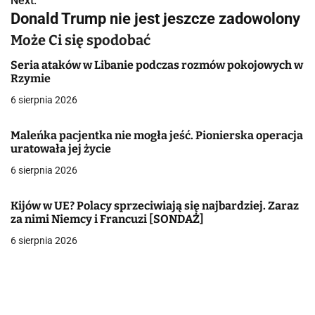
Next:
Donald Trump nie jest jeszcze zadowolony
w
Może Ci się spodobać
i
Seria ataków w Libanie podczas rozmów pokojowych w
g
Rzymie
a
6 sierpnia 2026
c
Maleńka pacjentka nie mogła jeść. Pionierska operacja
uratowała jej życie
j
6 sierpnia 2026
a
w
Kijów w UE? Polacy sprzeciwiają się najbardziej. Zaraz
za nimi Niemcy i Francuzi [SONDAŻ]
p
6 sierpnia 2026
i
s
u