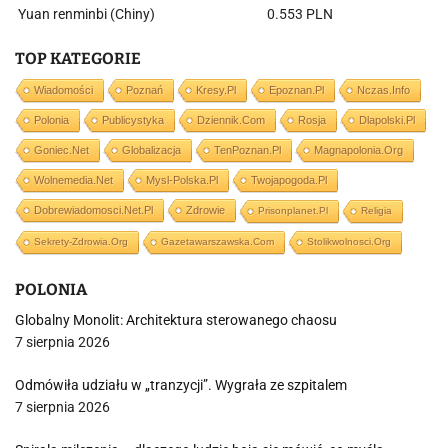
Yuan renminbi (Chiny)
0.553 PLN
TOP KATEGORIE
Wiadomości
Poznań
Kresy.pl
Epoznan.pl
Nczas.info
Polonia
Publicystyka
Dziennik.com
Rosja
Dlapolski.pl
Goniec.net
Globalizacja
TenPoznan.pl
Magnapolonia.org
Wolnemedia.net
Mysl-Polska.pl
Twojapogoda.pl
Dobrewiadomosci.net.pl
Zdrowie
Prisonplanet.pl
Religia
Sekrety-Zdrowia.org
Gazetawarszawska.com
Stolikwolnosci.org
POLONIA
Globalny Monolit: Architektura sterowanego chaosu
7 sierpnia 2026
Odmówiła udziału w „tranzycji”. Wygrała ze szpitalem
7 sierpnia 2026