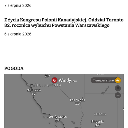
a
7 sierpnia 2026
w
Z życia Kongresu Polonii Kanadyjskiej, Oddział Toronto
p
82. rocznica wybuchu Powstania Warszawskiego
6 sierpnia 2026
i
s
u
POGODA