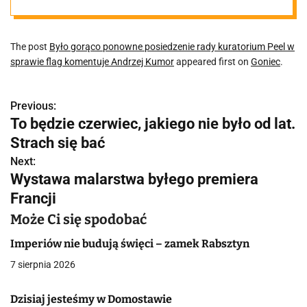
kuratorium
The post
Było gorąco ponowne posiedzenie rady kuratorium Peel w
Peel w sprawie
sprawie flag komentuje Andrzej Kumor
appeared first on
Goniec
.
flag komentuje
Previous:
N
To będzie czerwiec, jakiego nie było od lat.
Andrzej Kumor
a
Strach się bać
w
Next:
Wystawa malarstwa byłego premiera
i
Francji
g
Może Ci się spodobać
a
Imperiów nie budują święci – zamek Rabsztyn
c
7 sierpnia 2026
j
Dzisiaj jesteśmy w Domostawie