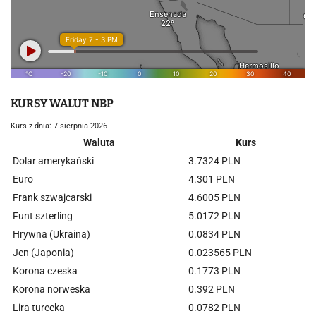
KURSY WALUT NBP
Kurs z dnia: 7 sierpnia 2026
Waluta
Kurs
Dolar amerykański
3.7324 PLN
Euro
4.301 PLN
Frank szwajcarski
4.6005 PLN
Funt szterling
5.0172 PLN
Hrywna (Ukraina)
0.0834 PLN
Jen (Japonia)
0.023565 PLN
Korona czeska
0.1773 PLN
Korona norweska
0.392 PLN
Lira turecka
0.0782 PLN