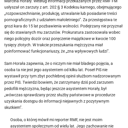
Marcina Horały. Według informacji przekazanych przez RMF FM
usłyszał on zarzuty z art. 202 § 3 Kodeksu karnego, obejmującego
„rozpowszechnianie, produkcję, utrwalanie lub posiadanie treści
pornograficznych z udziałem małoletniego”. Za przestępstwa te
grozi kara do 15 lat pozbawienia wolności. Podejrzany nie przyznał
się do stawianych mu zarzutów. Prokuratura zastosowała wobec
niego policyjny dozór oraz poręczenie majątkowe w kwocie 100
tysięcy złotych. W trakcie przeszukania mężczyzna miał
poinformować funkcjonariuszy, że „zna wpływowych ludzi”.
Sam Horała zapewnia, że o niczym nie miał bladego pojęcia, a
osoba ta nie jest jego asystentem od kilku lat. Poseł PiS nie
wystawił przy tym zbyt pochlebnej opinii służbom nadzorowanym
przez PiS. Twierdzi bowiem, że zatrzymany dziś pod zarzutem
pedofilii mężczyzna, będąc jeszcze asystentem Horały, był
„wówczas sprawdzany przez służby państwowe w procedurze
uzyskania dostępu do informacji niejawnych z pozytywnym
skutkiem”.
Osoba, o której mówił mi reporter RMF, nie jest moim
asystentem społecznym od wielu lat. Jego zachowanie nie