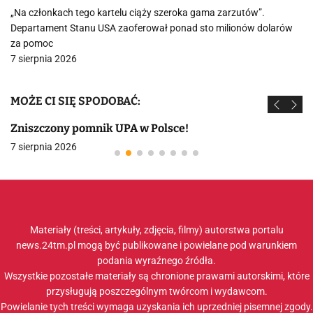
„Na członkach tego kartelu ciąży szeroka gama zarzutów”.
Departament Stanu USA zaoferował ponad sto milionów dolarów
za pomoc
7 sierpnia 2026
MOŻE CI SIĘ SPODOBAĆ:
Zniszczony pomnik UPA w Polsce!
7 sierpnia 2026
Materiały (treści, artykuły, zdjęcia, filmy) autorstwa portalu
news.24tm.pl mogą być publikowane i powielane pod warunkiem
podania wyraźnego źródła.
Wszystkie pozostałe materiały są chronione prawami autorskimi, które
przysługują poszczególnym twórcom i wydawcom.
Powielanie tych treści wymaga uzyskania ich uprzedniej pisemnej zgody.