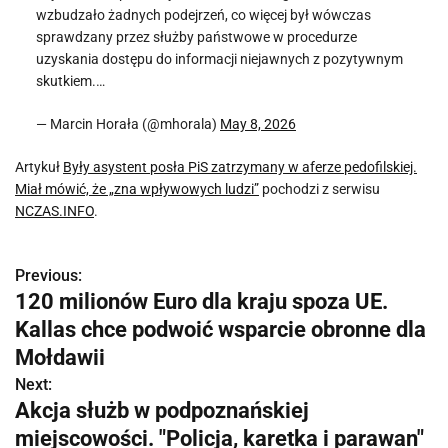
wzbudzało żadnych podejrzeń, co więcej był wówczas
sprawdzany przez służby państwowe w procedurze
uzyskania dostępu do informacji niejawnych z pozytywnym
skutkiem.…
— Marcin Horała (@mhorala)
May 8, 2026
Artykuł
Były asystent posła PiS zatrzymany w aferze pedofilskiej.
Miał mówić, że „zna wpływowych ludzi”
pochodzi z serwisu
NCZAS.INFO
.
Previous:
N
120 milionów Euro dla kraju spoza UE.
a
Kallas chce podwoić wsparcie obronne dla
w
Mołdawii
Next:
i
Akcja służb w podpoznańskiej
g
miejscowości. "Policja, karetka i parawan"