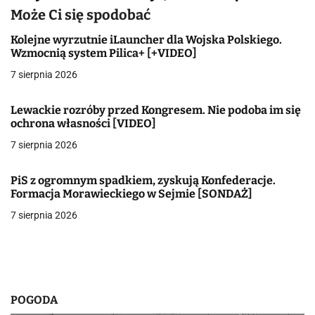
a
Może Ci się spodobać
c
Kolejne wyrzutnie iLauncher dla Wojska Polskiego.
Wzmocnią system Pilica+ [+VIDEO]
j
7 sierpnia 2026
a
Lewackie rozróby przed Kongresem. Nie podoba im się
w
ochrona własności [VIDEO]
7 sierpnia 2026
p
i
PiS z ogromnym spadkiem, zyskują Konfederacje.
Formacja Morawieckiego w Sejmie [SONDAŻ]
s
7 sierpnia 2026
u
POGODA