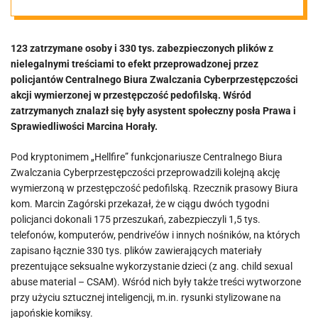
pedofilskiej.
123 zatrzymane osoby i 330 tys. zabezpieczonych plików z
Miał mówić, że
nielegalnymi treściami to efekt przeprowadzonej przez
policjantów Centralnego Biura Zwalczania Cyberprzestępczości
„zna
akcji wymierzonej w przestępczość pedofilską. Wśród
zatrzymanych znalazł się były asystent społeczny posła Prawa i
Sprawiedliwości Marcina Horały.
wpływowych
Pod kryptonimem „Hellfire” funkcjonariusze Centralnego Biura
ludzi”
Zwalczania Cyberprzestępczości przeprowadzili kolejną akcję
wymierzoną w przestępczość pedofilską. Rzecznik prasowy Biura
kom. Marcin Zagórski przekazał, że w ciągu dwóch tygodni
policjanci dokonali 175 przeszukań, zabezpieczyli 1,5 tys.
telefonów, komputerów, pendrive’ów i innych nośników, na których
zapisano łącznie 330 tys. plików zawierających materiały
prezentujące seksualne wykorzystanie dzieci (z ang. child sexual
abuse material – CSAM). Wśród nich były także treści wytworzone
przy użyciu sztucznej inteligencji, m.in. rysunki stylizowane na
japońskie komiksy.