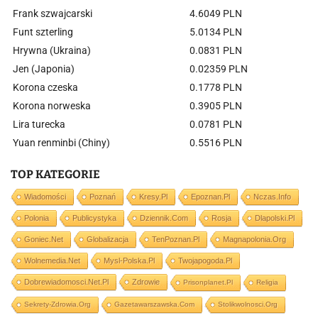
Frank szwajcarski
4.6049 PLN
Funt szterling
5.0134 PLN
Hrywna (Ukraina)
0.0831 PLN
Jen (Japonia)
0.02359 PLN
Korona czeska
0.1778 PLN
Korona norweska
0.3905 PLN
Lira turecka
0.0781 PLN
Yuan renminbi (Chiny)
0.5516 PLN
TOP KATEGORIE
Wiadomości
Poznań
Kresy.pl
Epoznan.pl
Nczas.info
Polonia
Publicystyka
Dziennik.com
Rosja
Dlapolski.pl
Goniec.net
Globalizacja
TenPoznan.pl
Magnapolonia.org
Wolnemedia.net
Mysl-Polska.pl
Twojapogoda.pl
Dobrewiadomosci.net.pl
Zdrowie
Prisonplanet.pl
Religia
Sekrety-Zdrowia.org
Gazetawarszawska.com
Stolikwolnosci.org