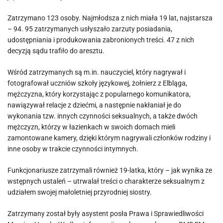
Zatrzymano 123 osoby. Najmłodsza z nich miała 19 lat, najstarsza
– 94. 95 zatrzymanych usłyszało zarzuty posiadania,
udostępniania i produkowania zabronionych treści. 47 z nich
decyzją sądu trafiło do aresztu.
Wśród zatrzymanych są m.in. nauczyciel, który nagrywał i
fotografował uczniów szkoły językowej, żołnierz z Elbląga,
mężczyzna, który korzystając z popularnego komunikatora,
nawiązywał relacje z dziećmi, a następnie nakłaniał je do
wykonania tzw. innych czynności seksualnych, a także dwóch
mężczyzn, którzy w łazienkach w swoich domach mieli
zamontowane kamery, dzięki którym nagrywali członków rodziny i
inne osoby w trakcie czynności intymnych.
Funkcjonariusze zatrzymali również 19-latka, który – jak wynika ze
wstępnych ustaleń – utrwalał treści o charakterze seksualnym z
udziałem swojej małoletniej przyrodniej siostry.
Zatrzymany został były asystent posła Prawa i Sprawiedliwości