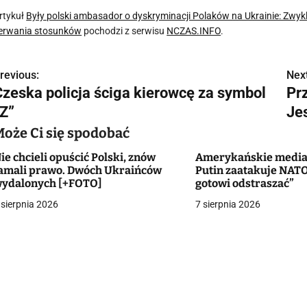
rtykuł
Były polski ambasador o dyskryminacji Polaków na Ukrainie: Zwykl
erwania stosunków
pochodzi z serwisu
NCZAS.INFO
.
revious:
Next
N
Czeska policja ściga kierowcę za symbol
Pr
a
„Z”
Je
w
Może Ci się spodobać
ie chcieli opuścić Polski, znów
Amerykańskie media 
amali prawo. Dwóch Ukraińców
Putin zaatakuje NATO
g
ydalonych [+FOTO]
gotowi odstraszać”
 sierpnia 2026
7 sierpnia 2026
a
c
a