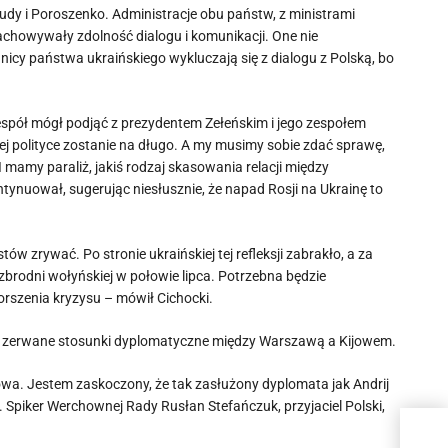
y i Poroszenko. Administracje obu państw, z ministrami
achowywały zdolność dialogu i komunikacji. One nie
nicy państwa ukraińskiego wykluczają się z dialogu z Polską, bo
zespół mógł podjąć z prezydentem Zełeńskim i jego zespołem
iej polityce zostanie na długo. A my musimy sobie zdać sprawę,
 mamy paraliż, jakiś rodzaj skasowania relacji między
tynuował, sugerując niesłusznie, że napad Rosji na Ukrainę to
w zrywać. Po stronie ukraińskiej tej refleksji zabrakło, a za
brodni wołyńskiej w połowie lipca. Potrzebna będzie
orszenia kryzysu – mówił Cichocki.
wet zerwane stosunki dyplomatyczne między Warszawą a Kijowem.
łowa. Jestem zaskoczony, że tak zasłużony dyplomata jak Andrij
 Spiker Werchownej Rady Rusłan Stefańczuk, przyjaciel Polski,
Prze