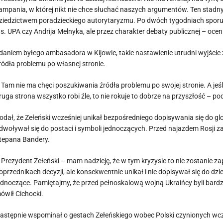
ampania, w której nikt nie chce słuchać naszych argumentów. Ten stadny 
ziedzictwem poradzieckiego autorytaryzmu. Po dwóch tygodniach sporu Ukr
s. UPA czy Andrija Melnyka, ale przez charakter debaty publicznej – oceni
daniem byłego ambasadora w Kijowie, takie nastawienie utrudni wyjście 
ródła problemu po własnej stronie.
 Tam nie ma chęci poszukiwania źródła problemu po swojej stronie. A jeśl
ruga strona wszystko robi źle, to nie rokuje to dobrze na przyszłość – pod
odał, że Zełeński wcześniej unikał bezpośredniego dopisywania się do glor
dwoływał się do postaci i symboli jednoczących. Przed najazdem Rosji za
tepana Bandery.
 Prezydent Zełeński – mam nadzieję, że w tym kryzysie to nie zostanie 
oprzednikach decyzji, ale konsekwentnie unikał i nie dopisywał się do dz
ednoczące. Pamiętajmy, że przed pełnoskalową wojną Ukraińcy byli bardz
ówił Cichocki.
astępnie wspominał o gestach Zełeńskiego wobec Polski czynionych wcz