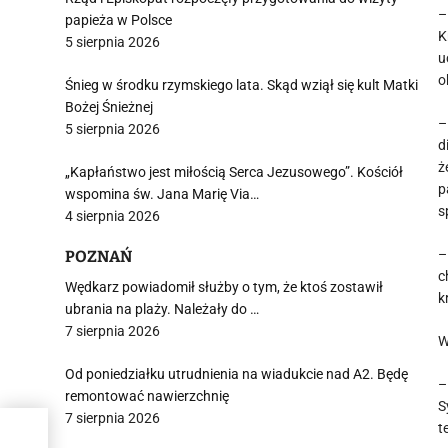
–
papieża w Polsce
K
5 sierpnia 2026
u
o
Śnieg w środku rzymskiego lata. Skąd wziął się kult Matki
Bożej Śnieżnej
–
5 sierpnia 2026
d
ż
„Kapłaństwo jest miłością Serca Jezusowego”. Kościół
p
wspomina św. Jana Marię Via…
s
4 sierpnia 2026
–
POZNAŃ
c
Wędkarz powiadomił służby o tym, że ktoś zostawił
k
ubrania na plaży. Należały do …
7 sierpnia 2026
W
Od poniedziałku utrudnienia na wiadukcie nad A2. Będę
–
remontować nawierzchnię
S
7 sierpnia 2026
t