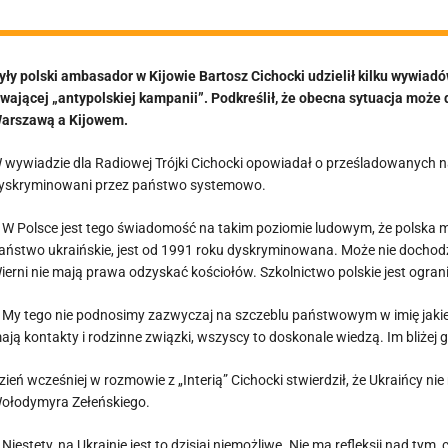
zerwania stosunk
yły polski ambasador w Kijowie Bartosz Cichocki udzielił kilku wywiadó
rwającej „antypolskiej kampanii”. Podkreślił, że obecna sytuacja mo
arszawą a Kijowem.
 wywiadzie dla Radiowej Trójki Cichocki opowiadał o prześladowanych na
yskryminowani przez państwo systemowo.
 W Polsce jest tego świadomość na takim poziomie ludowym, że polska m
aństwo ukraińskie, jest od 1991 roku dyskryminowana. Może nie dochodz
ierni nie mają prawa odzyskać kościołów. Szkolnictwo polskie jest ogranic
 My tego nie podnosimy zazwyczaj na szczeblu państwowym w imię jakieg
ają kontakty i rodzinne związki, wszyscy to doskonale wiedzą. Im bliżej gr
zień wcześniej w rozmowie z „Interią” Cichocki stwierdził, że Ukraińcy ni
ołodymyra Zełeńskiego.
 Niestety, na Ukrainie jest to dzisiaj niemożliwe. Nie ma refleksji nad tym