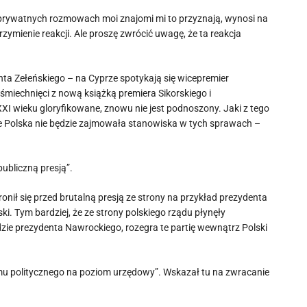
 w prywatnych rozmowach moi znajomi mi to przyznają, wynosi na
rzymienie reakcji. Ale proszę zwrócić uwagę, że ta reakcja
ta Zełeńskiego – na Cyprze spotykają się wicepremier
śmiechnięci z nową książką premiera Sikorskiego i
XI wieku gloryfikowane, znowu nie jest podnoszony. Jaki z tego
że Polska nie będzie zajmowała stanowiska w tych sprawach –
 publiczną presją”.
ronił się przed brutalną presją ze strony na przykład prezydenta
ki. Tym bardziej, że ze strony polskiego rządu płynęły
dzie prezydenta Nawrockiego, rozegra te partię wewnątrz Polski
iomu politycznego na poziom urzędowy”. Wskazał tu na zwracanie