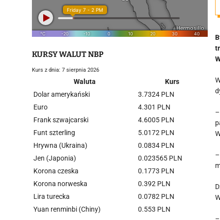
B
t
KURSY WALUT NBP
W
Kurs z dnia: 7 sierpnia 2026
W
Waluta
Kurs
d
Dolar amerykański
3.7324 PLN
Euro
4.301 PLN
–
Frank szwajcarski
4.6005 PLN
p
Funt szterling
5.0172 PLN
W
Hrywna (Ukraina)
0.0834 PLN
–
Jen (Japonia)
0.023565 PLN
m
Korona czeska
0.1773 PLN
Korona norweska
0.392 PLN
D
Lira turecka
0.0782 PLN
W
Yuan renminbi (Chiny)
0.553 PLN
–