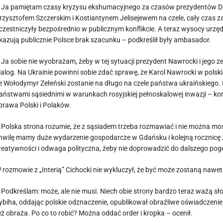
 Ja pamiętam czasy kryzysu ekshumacyjnego za czasów prezydentów Dud
rzysztofem Szczerskim i Kostiantynem Jelisejewem na czele, cały czas z
czestniczyły bezpośrednio w publicznym konflikcie. A teraz wysocy urzęd
kazują publicznie Polsce brak szacunku – podkreślił były ambasador.
 Ja sobie nie wyobrażam, żeby w tej sytuacji prezydent Nawrocki i jego 
ialog. Na Ukrainie powinni sobie zdać sprawę, że Karol Nawrocki w polsk
e Wołodymyr Zełeński zostanie na długo na czele państwa ukraińskiego. I
aństwami sąsiednimi w warunkach rosyjskiej pełnoskalowej inwazji – kon
prawa Polski i Polaków.
 Polska strona rozumie, że z sąsiadem trzeba rozmawiać i nie można mostó
hwilę mamy duże wydarzenie gospodarcze w Gdańsku i kolejną rocznicę z
reatywności i odwaga polityczna, żeby nie doprowadzić do dalszego pog
 rozmowie z „Interią” Cichocki nie wykluczył, że być może zostaną na
 Podkreślam: może, ale nie musi. Niech obie strony bardzo teraz ważą s
ybiha, oddając polskie odznaczenie, opublikował obraźliwe oświadczenie.
eż obraża. Po co to robić? Można oddać order i kropka – ocenił.