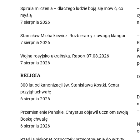
Spirala milczenia – dlaczego ludzie boją się mówić, co
–
myślą
c
7 sierpnia 2026
n
Stanisław Michalkiewicz: Rozbieramy z uwagą klangor
–
7 sierpnia 2026
R
p
Wojna rosyjsko-ukraińska. Raport 07.08.2026
w
7 sierpnia 2026
p
RELIGIA
O
300 lat od kanonizacji św. Stanisława Kostki. Senat
–
przyjął uchwałę
D
6 sierpnia 2026
n
–
Przemienienie Pańskie. Chrystus objawił uczniom swoją
Boską chwałę
N
6 sierpnia 2026
o
Rząd i Episkopat rozpoczęły przygotowania do wizyty