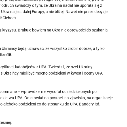
odruch świadczy o tym, że Ukraina nadal nie uporała się z
aina jest dalej Europy, a nie bliżej. Nawet nie przez decyzje
ł Cichocki.
z kryzysu. Brakuje bowiem na Ukrainie gotowości do szukania
i Ukraińcy będą uznawać, że wszystko zrobili dobrze, a tylko
kreślił.
yfikacji ludobójców z UPA. Twierdził, że szef Ukrainy
ś Ukraińcy mieli być mocno podzieleni w kwestii oceny UPA i
zapomniane – wprawdzie nie wycofał odziedziczonych po
iedzictwa UPA. On stawiał na postaci, na zjawiska, na organizacje
o głęboko podzieleni co do stosunku do UPA, Bandery itd. –
eśniej.