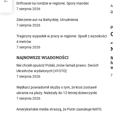
Driftował na rondzie w regionie. Spory mandat
A
7 sierpnia 2026
z
Zderzenie aut na Bałtyckiej. Utrudnienia
7 sierpnia 2026
P
Tragiczny wypadek w pracy w regionie. Spadł z wysokości
4 metrów
7 sierpnia 2026
i
NAJNOWSZE WIADOMOŚCI
N
ł
Nie chcieli opuścić Polski, znów łamali prawo. Dwóch
w
Ukraińców wydalonych [+FOTO]
7
7 sierpnia 2026
Wędkarz powiadomił służby o tym, że ktoś zostawił
ubrania na plaży. Należały do 12-letniej dziewczynki
j
7 sierpnia 2026
Amerykańskie media straszą, że Putin zaatakuje NATO.