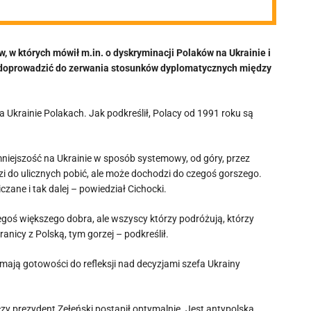
ów
w, w których mówił m.in. o dyskryminacji Polaków na Ukrainie i
że doprowadzić do zerwania stosunków dyplomatycznych między
 Ukrainie Polakach. Jak podkreślił, Polacy od 1991 roku są
niejszość na Ukrainie w sposób systemowy, od góry, przez
i do ulicznych pobić, ale może dochodzi do czegoś gorszego.
zane i tak dalej – powiedział Cichocki.
oś większego dobra, ale wszyscy którzy podróżują, którzy
anicy z Polską, tym gorzej – podkreślił.
e mają gotowości do refleksji nad decyzjami szefa Ukrainy
, czy prezydent Zełeński postąpił optymalnie. Jest antypolska