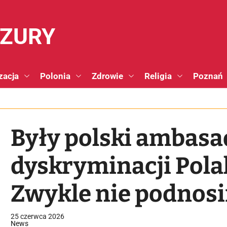
NZURY
zacja
Polonia
Zdrowie
Religia
Poznań
Były polski ambasa
dyskryminacji Pola
Zwykle nie podnosi
wszyscy to wiedzą,
25 czerwca 2026
News