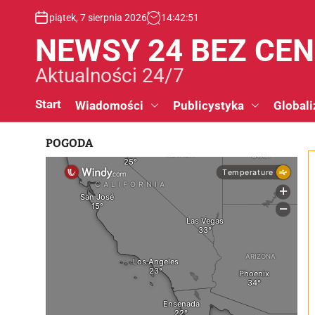
S
piątek, 7 sierpnia 2026
14
:
42
:
52
k
i
NEWSY 24 BEZ CE
p
t
Aktualności 24/7
o
c
Start
Wiadomości
Publicystyka
Globali
o
n
POGODA
t
e
n
t