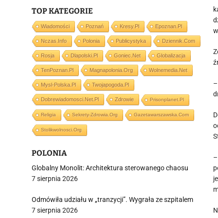
k
TOP KATEGORIE
d
Wiadomości
Poznań
Kresy.pl
Epoznan.pl
w
Nczas.info
Polonia
Publicystyka
Dziennik.com
Z
Rosja
Dlapolski.pl
Goniec.net
Globalizacja
ź
TenPoznan.pl
Magnapolonia.org
Wolnemedia.net
–
Mysl-Polska.pl
Twojapogoda.pl
d
Dobrewiadomosci.net.pl
Zdrowie
Prisonplanet.pl
D
Religia
Sekrety-Zdrowia.org
Gazetawarszawska.com
o
Stolikwolnosci.org
S
POLONIA
–
Globalny Monolit: Architektura sterowanego chaosu
p
7 sierpnia 2026
j
m
Odmówiła udziału w „tranzycji”. Wygrała ze szpitalem
7 sierpnia 2026
N