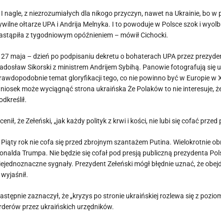
 I nagle, z niezrozumiałych dla nikogo przyczyn, nawet na Ukrainie, bo
ywilne ołtarze UPA i Andrija Melnyka. I to powoduje w Polsce szok i wyolb
astąpiła z tygodniowym opóźnieniem – mówił Cichocki.
 27 maja – dzień po podpisaniu dekretu o bohaterach UPA przez prezyden
adosław Sikorski z ministrem Andrijem Sybihą. Panowie fotografują się u
rawdopodobnie temat gloryfikacji tego, co nie powinno być w Europie w X
niosek może wyciągnąć strona ukraińska Że Polaków to nie interesuje, 
odkreślił.
cenił, że Zełeński, „jak każdy polityk z krwi i kości, nie lubi się cofać przed
 Piąty rok nie cofa się przed zbrojnym szantażem Putina. Wielokrotnie ob
onalda Trumpa. Nie będzie się cofał pod presją publiczną prezydenta Pols
iejednoznaczne sygnały. Prezydent Zełeński mógł błędnie uznać, że obej
 wyjaśnił.
astępnie zaznaczył, że „kryzys po stronie ukraińskiej rozlewa się z poz
rderów przez ukraińskich urzędników.