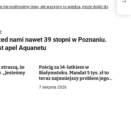
Aqu
e nie podnosimy tego, ale wszyscy to wiedzą, może dojść do
:
zed nami nawet 39 stopni w Poznaniu.
st apel Aquanetu
straszą, że
Pościg za 14-latkiem w
. „Jesteśmy
Białymstoku. Mandat 5 tys. zł to
teraz najmniejszy problem jego
matki
7 sierpnia 2026