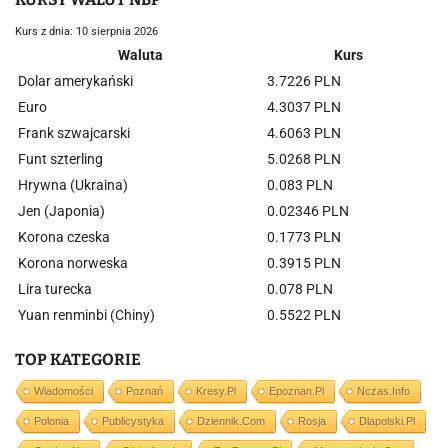
Kurs z dnia: 10 sierpnia 2026
Waluta
Kurs
Dolar amerykański
3.7226 PLN
Euro
4.3037 PLN
Frank szwajcarski
4.6063 PLN
Funt szterling
5.0268 PLN
Hrywna (Ukraina)
0.083 PLN
Jen (Japonia)
0.02346 PLN
Korona czeska
0.1773 PLN
Korona norweska
0.3915 PLN
Lira turecka
0.078 PLN
Yuan renminbi (Chiny)
0.5522 PLN
TOP KATEGORIE
Wiadomości
Poznań
Kresy.pl
Epoznan.pl
Nczas.info
Polonia
Publicystyka
Dziennik.com
Rosja
Dlapolski.pl