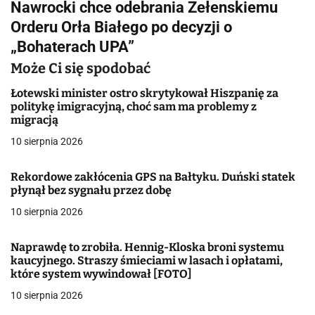
Nawrocki chce odebrania Zełenskiemu
i
Orderu Orła Białego po decyzji o
g
„Bohaterach UPA”
a
Może Ci się spodobać
c
Łotewski minister ostro skrytykował Hiszpanię za
politykę imigracyjną, choć sam ma problemy z
j
migracją
10 sierpnia 2026
a
w
Rekordowe zakłócenia GPS na Bałtyku. Duński statek
płynął bez sygnału przez dobę
p
10 sierpnia 2026
i
Naprawdę to zrobiła. Hennig-Kloska broni systemu
s
kaucyjnego. Straszy śmieciami w lasach i opłatami,
które system wywindował [FOTO]
u
10 sierpnia 2026