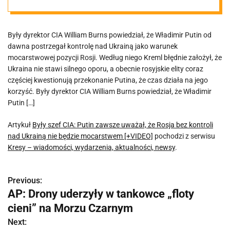
kontroli nad
Były dyrektor CIA William Burns powiedział, że Władimir Putin od
Ukrainą nie
dawna postrzegał kontrolę nad Ukrainą jako warunek
mocarstwowej pozycji Rosji. Według niego Kreml błędnie założył, że
będzie
Ukraina nie stawi silnego oporu, a obecnie rosyjskie elity coraz
częściej kwestionują przekonanie Putina, że czas działa na jego
korzyść. Były dyrektor CIA William Burns powiedział, że Władimir
mocarstwem
Putin […]
[+VIDEO]
Artykuł
Były szef CIA: Putin zawsze uważał, że Rosja bez kontroli
nad Ukrainą nie będzie mocarstwem [+VIDEO]
pochodzi z serwisu
Kresy – wiadomości, wydarzenia, aktualności, newsy
.
Previous:
N
AP: Drony uderzyły w tankowce „floty
a
cieni” na Morzu Czarnym
w
Next: