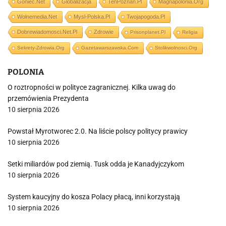
Goniec.net
Globalizacja
TenPoznan.pl
Magnapolonia.org
Wolnemedia.net
Mysl-Polska.pl
Twojapogoda.pl
Dobrewiadomosci.net.pl
Zdrowie
Prisonplanet.pl
Religia
Sekrety-Zdrowia.org
Gazetawarszawska.com
Stolikwolnosci.org
POLONIA
O roztropności w polityce zagranicznej. Kilka uwag do
przemówienia Prezydenta
10 sierpnia 2026
Powstał Myrotworec 2.0. Na liście polscy politycy prawicy
10 sierpnia 2026
Setki miliardów pod ziemią. Tusk odda je Kanadyjczykom
10 sierpnia 2026
System kaucyjny do kosza Polacy płacą, inni korzystają
10 sierpnia 2026