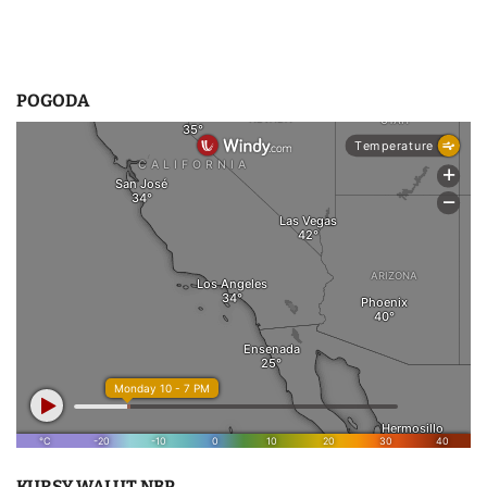
POGODA
KURSY WALUT NBP