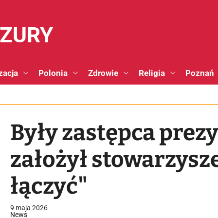
NZURY
zacja
Polonia
Zdrowie
Religia
Poznań
Były zastępca prez
założył stowarzysz
łączyć"
9 maja 2026
News