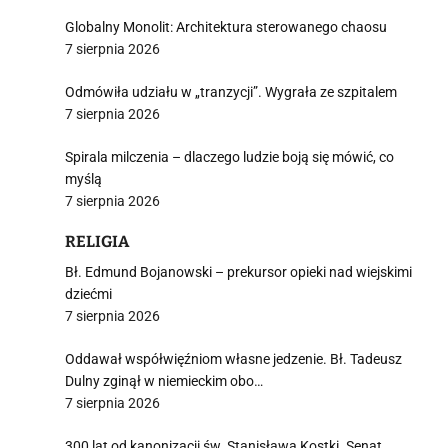
Globalny Monolit: Architektura sterowanego chaosu
7 sierpnia 2026
Odmówiła udziału w „tranzycji”. Wygrała ze szpitalem
7 sierpnia 2026
Spirala milczenia – dlaczego ludzie boją się mówić, co
myślą
7 sierpnia 2026
RELIGIA
Bł. Edmund Bojanowski – prekursor opieki nad wiejskimi
dziećmi
7 sierpnia 2026
Oddawał współwięźniom własne jedzenie. Bł. Tadeusz
Dulny zginął w niemieckim obo…
7 sierpnia 2026
300 lat od kanonizacji św. Stanisława Kostki. Senat