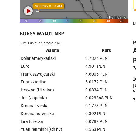
D
KURSY WALUT NBP
P
Kurs z dnia: 7 sierpnia 2026
A
Waluta
Kurs
p
Dolar amerykański
3.7324 PLN
Euro
4.301 PLN
Frank szwajcarski
4.6005 PLN
i
1
Funt szterling
5.0172 PLN
j
Hrywna (Ukraina)
0.0834 PLN
s
Jen (Japonia)
0.023565 PLN
7
Korona czeska
0.1773 PLN
Korona norweska
0.392 PLN
Lira turecka
0.0782 PLN
j
Yuan renminbi (Chiny)
0.553 PLN