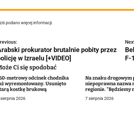
ziś podano więcej informacji.
revious:
Next
N
rabski prokurator brutalnie pobity przez
Be
a
olicję w Izraelu [+VIDEO]
F-
w
Może Ci się spodobać
60-metrowy odcinek chodnika
Na znaku drogowym p
uż wyremontowany. Usunięto
niepoprawna nazwa 
g
tarą kostkę brukową
regionie. "Będziemy 
zmieniać dowody?"
 sierpnia 2026
7 sierpnia 2026
a
c