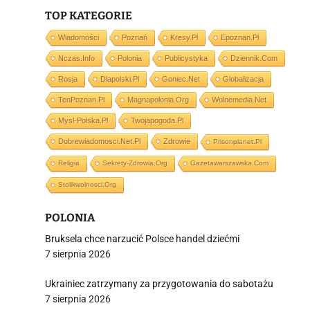
TOP KATEGORIE
Wiadomości
Poznań
Kresy.pl
Epoznan.pl
Nczas.info
Polonia
Publicystyka
Dziennik.com
i
Rosja
Dlapolski.pl
Goniec.net
Globalizacja
TenPoznan.pl
Magnapolonia.org
Wolnemedia.net
Mysl-Polska.pl
Twojapogoda.pl
Dobrewiadomosci.net.pl
Zdrowie
Prisonplanet.pl
Religia
Sekrety-Zdrowia.org
Gazetawarszawska.com
Stolikwolnosci.org
POLONIA
Bruksela chce narzucić Polsce handel dziećmi
7 sierpnia 2026
Ukrainiec zatrzymany za przygotowania do sabotażu
7 sierpnia 2026