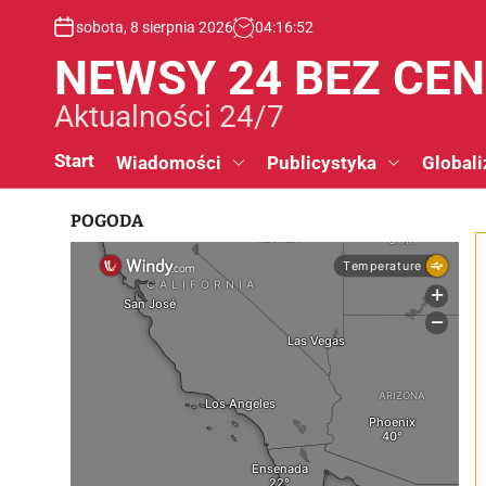
S
sobota, 8 sierpnia 2026
04
:
16
:
53
k
i
NEWSY 24 BEZ CE
p
t
Aktualności 24/7
o
c
Start
Wiadomości
Publicystyka
Globali
o
n
POGODA
t
e
n
t