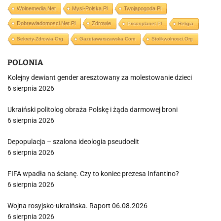
Wolnemedia.net
Mysl-Polska.pl
Twojapogoda.pl
Dobrewiadomosci.net.pl
Zdrowie
Prisonplanet.pl
Religia
Sekrety-Zdrowia.org
Gazetawarszawska.com
Stolikwolnosci.org
POLONIA
Kolejny dewiant gender aresztowany za molestowanie dzieci
6 sierpnia 2026
Ukraiński politolog obraża Polskę i żąda darmowej broni
6 sierpnia 2026
Depopulacja – szalona ideologia pseudoelit
6 sierpnia 2026
FIFA wpadła na ścianę. Czy to koniec prezesa Infantino?
6 sierpnia 2026
Wojna rosyjsko-ukraińska. Raport 06.08.2026
6 sierpnia 2026