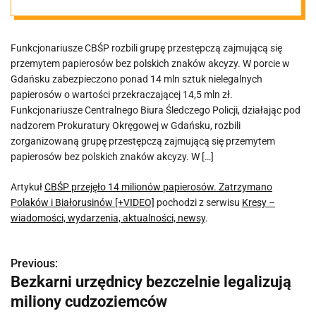
Polaków i
Funkcjonariusze CBŚP rozbili grupę przestępczą zajmującą się
Białorusinów
przemytem papierosów bez polskich znaków akcyzy. W porcie w
Gdańsku zabezpieczono ponad 14 mln sztuk nielegalnych
[+VIDEO]
papierosów o wartości przekraczającej 14,5 mln zł.
Funkcjonariusze Centralnego Biura Śledczego Policji, działając pod
nadzorem Prokuratury Okręgowej w Gdańsku, rozbili
zorganizowaną grupę przestępczą zajmującą się przemytem
papierosów bez polskich znaków akcyzy. W […]
Artykuł
CBŚP przejęło 14 milionów papierosów. Zatrzymano
Polaków i Białorusinów [+VIDEO]
pochodzi z serwisu
Kresy –
wiadomości, wydarzenia, aktualności, newsy
.
Previous:
N
Bezkarni urzędnicy bezczelnie legalizują
a
miliony cudzoziemców