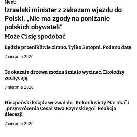
w
Next:
Izraelski minister z zakazem wjazdu do
i
Polski. „Nie ma zgody na poniżanie
g
polskich obywateli”
a
Może Ci się spodobać
c
Będzie przenikliwie zimno. Tylko 5 stopni. Podano datę
7 sierpnia 2026
j
a
Te okazałe drzewa można śmiało wycinać. Ekolodzy
zachęcają
w
7 sierpnia 2026
p
Hiszpański ksiądz wezwał do „Rekonkwisty Maroka” i
i
„przywrócenia Cesarstwa Rzymskiego”. Reakcja
diecezji
s
7 sierpnia 2026
u