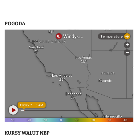
POGODA
KURSY WALUT NBP