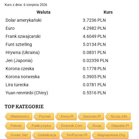
Kurs z dnia: 6 sierpnia 2026
Waluta
Kurs
Dolar amerykański
3.7236 PLN
Euro
4.2982 PLN
Frank szwajcarski
4.6049 PLN
Funt szterling
5.0134 PLN
Hrywna (Ukraina)
0.0831 PLN
Jen (Japonia)
0.02359 PLN
Korona czeska
0.1778 PLN
Korona norweska
0.3905 PLN
Lira turecka
0.0781 PLN
Yuan renminbi (Chiny)
0.5516 PLN
TOP KATEGORIE
Wiadomości
Poznań
Kresy.pl
Epoznan.pl
Nczas.info
Polonia
Publicystyka
Dziennik.com
Rosja
Dlapolski.pl
Goniec.net
Globalizacja
TenPoznan.pl
Magnapolonia.org