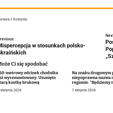
prawa z Gostynia.
Next
N
revious:
Po
Mispercepcja w stosunkach polsko-
a
Po
ukraińskich
w
„S
Może Ci się spodobać
60-metrowy odcinek chodnika
Na znaku drogowym p
g
uż wyremontowany. Usunięto
niepoprawna nazwa 
tarą kostkę brukową
regionie. "Będziemy 
a
zmieniać dowody?"
 sierpnia 2026
7 sierpnia 2026
c