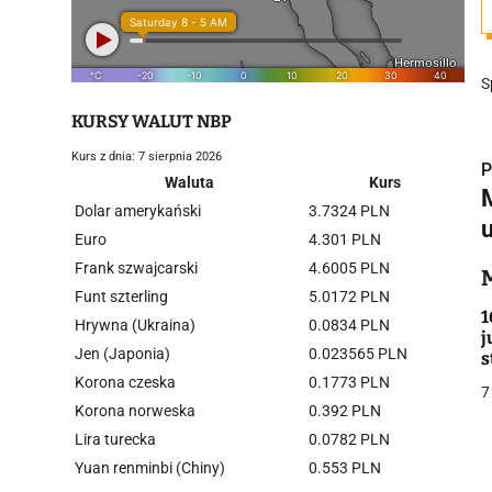
S
KURSY WALUT NBP
Kurs z dnia: 7 sierpnia 2026
P
Waluta
Kurs
Dolar amerykański
3.7324 PLN
Euro
4.301 PLN
Frank szwajcarski
4.6005 PLN
i
Funt szterling
5.0172 PLN
1
Hrywna (Ukraina)
0.0834 PLN
j
Jen (Japonia)
0.023565 PLN
s
Korona czeska
0.1773 PLN
7
Korona norweska
0.392 PLN
Lira turecka
0.0782 PLN
j
Yuan renminbi (Chiny)
0.553 PLN