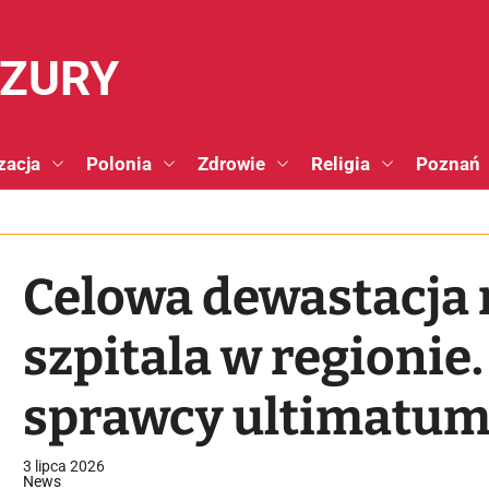
NZURY
zacja
Polonia
Zdrowie
Religia
Poznań
Celowa dewastacja 
szpitala w regionie.
sprawcy ultimatu
3 lipca 2026
News