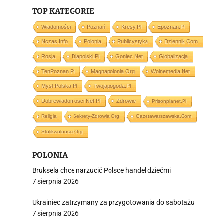
TOP KATEGORIE
Wiadomości
Poznań
Kresy.pl
Epoznan.pl
Nczas.info
Polonia
Publicystyka
Dziennik.com
i
Rosja
Dlapolski.pl
Goniec.net
Globalizacja
TenPoznan.pl
Magnapolonia.org
Wolnemedia.net
Mysl-Polska.pl
Twojapogoda.pl
Dobrewiadomosci.net.pl
Zdrowie
Prisonplanet.pl
Religia
Sekrety-Zdrowia.org
Gazetawarszawska.com
Stolikwolnosci.org
POLONIA
Bruksela chce narzucić Polsce handel dziećmi
7 sierpnia 2026
Ukrainiec zatrzymany za przygotowania do sabotażu
7 sierpnia 2026