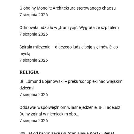
Globalny Monolit: Architektura sterowanego chaosu
7 sierpnia 2026
Odmówiła udziału w „tranzycji”. Wygrała ze szpitalem
7 sierpnia 2026
Spirala milczenia – dlaczego ludzie boją się mówić, co
myślą
7 sierpnia 2026
RELIGIA
Bł. Edmund Bojanowski – prekursor opieki nad wiejskimi
dziećmi
7 sierpnia 2026
Oddawał współwięźniom własne jedzenie. Bł. Tadeusz
Dulny zginął w niemieckim obo…
7 sierpnia 2026
300 lat od kanonizacji św. Stanisława Kostki. Senat