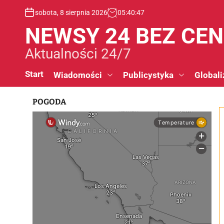
S
sobota, 8 sierpnia 2026
05
:
40
:
48
k
i
NEWSY 24 BEZ CE
p
t
Aktualności 24/7
o
c
Start
Wiadomości
Publicystyka
Globali
o
n
POGODA
t
e
n
t