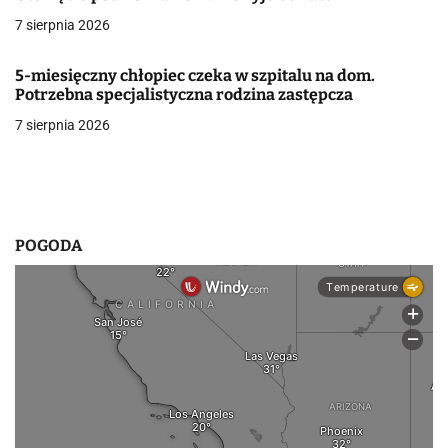
7 sierpnia 2026
w
p
5-miesięczny chłopiec czeka w szpitalu na dom.
Potrzebna specjalistyczna rodzina zastępcza
i
7 sierpnia 2026
s
u
POGODA