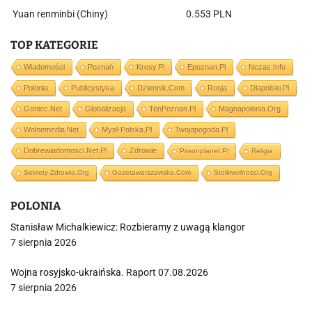
Yuan renminbi (Chiny)
0.553 PLN
TOP KATEGORIE
Wiadomości
Poznań
Kresy.pl
Epoznan.pl
Nczas.info
Polonia
Publicystyka
Dziennik.com
Rosja
Dlapolski.pl
Goniec.net
Globalizacja
TenPoznan.pl
Magnapolonia.org
Wolnemedia.net
Mysl-Polska.pl
Twojapogoda.pl
Dobrewiadomosci.net.pl
Zdrowie
Prisonplanet.pl
Religia
Sekrety-Zdrowia.org
Gazetawarszawska.com
Stolikwolnosci.org
POLONIA
Stanisław Michalkiewicz: Rozbieramy z uwagą klangor
7 sierpnia 2026
Wojna rosyjsko-ukraińska. Raport 07.08.2026
7 sierpnia 2026