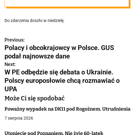
pieszych w
Do zdarzenia doszło w niedzielę.
Parku
Sołackim?
Previous:
N
Polacy i obcokrajowcy w Polsce. GUS
a
podał najnowsze dane
Sprawą zajmuje
w
Next:
W PE odbędzie się debata o Ukrainie.
się policja
i
Polscy europosłowie chcą rozmawiać o
g
UPA
a
Może Ci się spodobać
c
Poważny wypadek na DK11 pod Rogoźnem. Utrudnienia
7 sierpnia 2026
j
a
Utonięcie pod Poznaniem. Nie żyje 60-latek