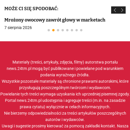
MOŻE CI SIĘ SPODOBAĆ:
Mrożony owocowy zawrót głowy w marketach
7 sierpnia 2026
Materiały (treści, artykuły, zdjęcia, filmy) autorstwa portalu
news.24tm.pl mogą być publikowane i powielane pod warunkiem
podania wyraźnego źródła.
Wszystkie pozostałe materiały są chronione prawami autorskimi, które
przysługują poszczególnym twórcom i wydawcom.
Powielanie tych treści wymaga uzyskania ich uprzedniej pisemnej zgody.
Portal news.24tm.pl udostępnia i agreguje treści (m.in. na zasadzie
prawa cytatu) wyłącznie w celach informacyjnych.
Nie bierzemy odpowiedzialności za treści artykułów poszczególnych
autorów i wydawców.
Uwagi i sugestie prosimy kierować za pomocą zakładki
kontakt
. Nasza