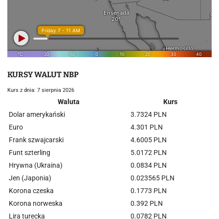
KURSY WALUT NBP
Kurs z dnia: 7 sierpnia 2026
Waluta
Kurs
Dolar amerykański
3.7324 PLN
Euro
4.301 PLN
Frank szwajcarski
4.6005 PLN
Funt szterling
5.0172 PLN
Hrywna (Ukraina)
0.0834 PLN
Jen (Japonia)
0.023565 PLN
Korona czeska
0.1773 PLN
Korona norweska
0.392 PLN
Lira turecka
0.0782 PLN