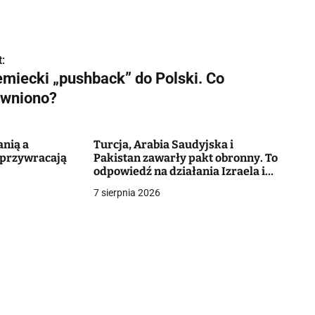
:
emiecki „pushback” do Polski. Co
awniono?
anią a
Turcja, Arabia Saudyjska i
 przywracają
Pakistan zawarły pakt obronny. To
odpowiedź na działania Izraela i
Iranu
7 sierpnia 2026