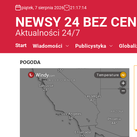
S
piątek, 7 sierpnia 2026
21
:
17
:
15
k
i
NEWSY 24 BEZ CE
p
t
Aktualności 24/7
o
c
Start
Wiadomości
Publicystyka
Globali
o
n
POGODA
t
e
n
t