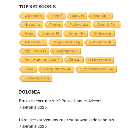
TOP KATEGORIE
i
Wiadomości
Poznań
Kresy.pl
Epoznan.pl
Nczas.info
Polonia
Publicystyka
Dziennik.com
Rosja
Dlapolski.pl
Goniec.net
Globalizacja
TenPoznan.pl
Magnapolonia.org
Wolnemedia.net
Mysl-Polska.pl
Twojapogoda.pl
Dobrewiadomosci.net.pl
Zdrowie
Prisonplanet.pl
Religia
Sekrety-Zdrowia.org
Gazetawarszawska.com
Stolikwolnosci.org
POLONIA
Bruksela chce narzucić Polsce handel dziećmi
7 sierpnia 2026
Ukrainiec zatrzymany za przygotowania do sabotażu
7 sierpnia 2026