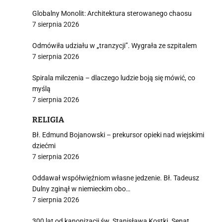
Globalny Monolit: Architektura sterowanego chaosu
7 sierpnia 2026
Odmówiła udziału w „tranzycji”. Wygrała ze szpitalem
7 sierpnia 2026
Spirala milczenia – dlaczego ludzie boją się mówić, co
myślą
7 sierpnia 2026
RELIGIA
Bł. Edmund Bojanowski – prekursor opieki nad wiejskimi
dziećmi
7 sierpnia 2026
Oddawał współwięźniom własne jedzenie. Bł. Tadeusz
Dulny zginął w niemieckim obo…
7 sierpnia 2026
300 lat od kanonizacji św. Stanisława Kostki. Senat