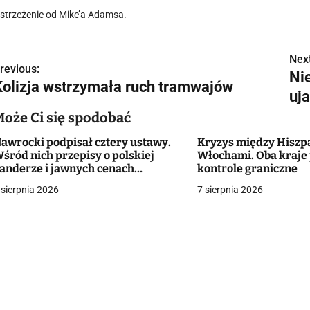
strzeżenie od Mike’a Adamsa.
Next
N
revious:
Ni
Kolizja wstrzymała ruch tramwajów
a
uj
w
Może Ci się spodobać
awrocki podpisał cztery ustawy.
Kryzys między Hiszp
śród nich przepisy o polskiej
Włochami. Oba kraje
g
anderze i jawnych cenach
kontrole graniczne
ieszkań
 sierpnia 2026
7 sierpnia 2026
a
c
a
w