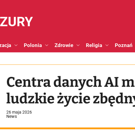
NZURY
zacja
Polonia
Zdrowie
Religia
Poznań
Centra danych AI m
ludzkie życie zbęd
26 maja 2026
News