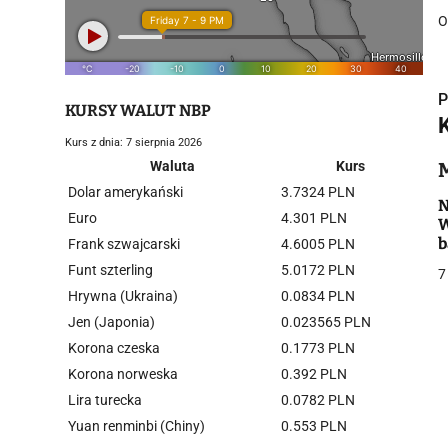
O
P
KURSY WALUT NBP
Kurs z dnia: 7 sierpnia 2026
Waluta
Kurs
Dolar amerykański
3.7324 PLN
i
N
Euro
4.301 PLN
W
b
Frank szwajcarski
4.6005 PLN
m
Funt szterling
5.0172 PLN
7
Hrywna (Ukraina)
0.0834 PLN
Jen (Japonia)
0.023565 PLN
Korona czeska
0.1773 PLN
j
Korona norweska
0.392 PLN
Lira turecka
0.0782 PLN
Yuan renminbi (Chiny)
0.553 PLN