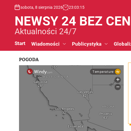
S
sobota, 8 sierpnia 2026
23
:
03
:
16
k
i
NEWSY 24 BEZ CE
p
t
Aktualności 24/7
o
c
Start
Wiadomości
Publicystyka
Globali
o
n
POGODA
t
e
n
t