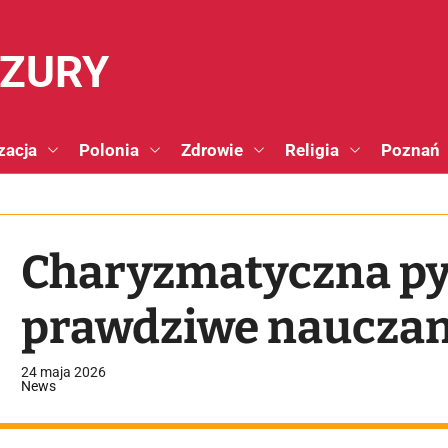
NZURY
zacja
Polonia
Zdrowie
Religia
Poznań
Charyzmatyczna py
prawdziwe nauczan
24 maja 2026
News