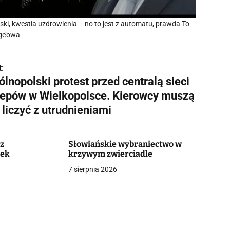
aski, kwestia uzdrowienia – no to jest z automatu, prawda To
ge’owa
:
lnopolski protest przed centralą sieci
lepów w Wielkopolsce. Kierowcy muszą
 liczyć z utrudnieniami
z
Słowiańskie wybraniectwo w
bek
krzywym zwierciadle
7 sierpnia 2026