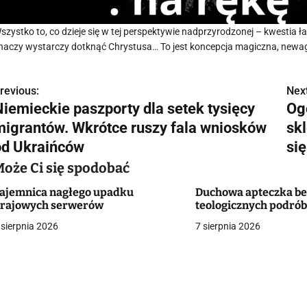
szystko to, co dzieje się w tej perspektywie nadprzyrodzonej – kwestia ł
naczy wystarczy dotknąć Chrystusa… To jest koncepcja magiczna, newa
revious:
Next
N
Niemieckie paszporty dla setek tysięcy
Ogó
a
migrantów. Wkrótce ruszy fala wniosków
sk
w
od Ukraińców
się
Może Ci się spodobać
ajemnica nagłego upadku
Duchowa apteczka be
g
rajowych serwerów
teologicznych podró
a
 sierpnia 2026
7 sierpnia 2026
c
a