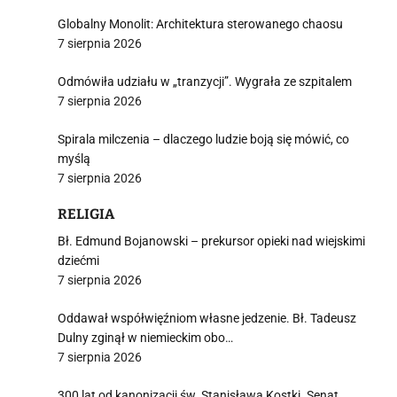
Globalny Monolit: Architektura sterowanego chaosu
7 sierpnia 2026
Odmówiła udziału w „tranzycji”. Wygrała ze szpitalem
i
7 sierpnia 2026
Spirala milczenia – dlaczego ludzie boją się mówić, co
myślą
7 sierpnia 2026
RELIGIA
Bł. Edmund Bojanowski – prekursor opieki nad wiejskimi
dziećmi
7 sierpnia 2026
Oddawał współwięźniom własne jedzenie. Bł. Tadeusz
Dulny zginął w niemieckim obo…
7 sierpnia 2026
300 lat od kanonizacji św. Stanisława Kostki. Senat