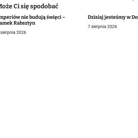
Może Ci się spodobać
mperiów nie budują święci –
Dzisiaj jesteśmy w 
g
amek Rabsztyn
7 sierpnia 2026
a
 sierpnia 2026
c
a
w
p
s
u