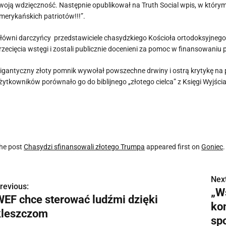
woją wdzięczność. Następnie opublikował na Truth Social wpis, w którym 
merykańskich patriotów!!!”.
łówni darczyńcy przedstawiciele chasydzkiego Kościoła ortodoksyjnego Y
rzecięcia wstęgi i zostali publicznie docenieni za pomoc w finansowaniu p
igantyczny złoty pomnik wywołał powszechne drwiny i ostrą krytykę na p
żytkowników porównało go do biblijnego „złotego cielca” z Księgi Wyjścia
he post
Chasydzi sfinansowali złotego Trumpa
appeared first on
Goniec
.
Next
N
revious:
„W
WEF chce sterować ludźmi dzięki
a
ko
kleszczom
w
sp