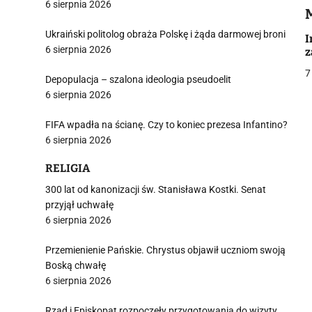
6 sierpnia 2026
i
Ukraiński politolog obraża Polskę i żąda darmowej broni
I
6 sierpnia 2026
z
7
Depopulacja – szalona ideologia pseudoelit
6 sierpnia 2026
j
FIFA wpadła na ścianę. Czy to koniec prezesa Infantino?
6 sierpnia 2026
RELIGIA
300 lat od kanonizacji św. Stanisława Kostki. Senat
przyjął uchwałę
6 sierpnia 2026
i
Przemienienie Pańskie. Chrystus objawił uczniom swoją
Boską chwałę
6 sierpnia 2026
Rząd i Episkopat rozpoczęły przygotowania do wizyty