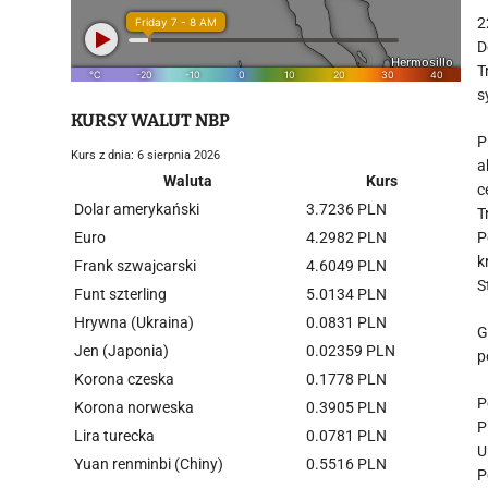
2
D
T
s
KURSY WALUT NBP
P
Kurs z dnia: 6 sierpnia 2026
a
Waluta
Kurs
c
Dolar amerykański
3.7236 PLN
T
Euro
4.2982 PLN
P
k
Frank szwajcarski
4.6049 PLN
S
Funt szterling
5.0134 PLN
Hrywna (Ukraina)
0.0831 PLN
G
Jen (Japonia)
0.02359 PLN
p
Korona czeska
0.1778 PLN
P
Korona norweska
0.3905 PLN
P
Lira turecka
0.0781 PLN
U
Yuan renminbi (Chiny)
0.5516 PLN
P