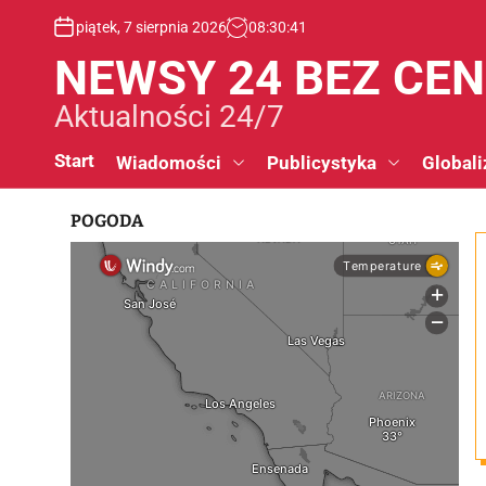
S
piątek, 7 sierpnia 2026
08
:
30
:
42
k
i
NEWSY 24 BEZ CE
p
t
Aktualności 24/7
o
c
Start
Wiadomości
Publicystyka
Globali
o
n
POGODA
t
e
n
t