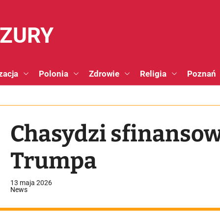
NZURY
zacja
Polonia
Zdrowie
Religia
Poznań
Chasydzi sfinansow
Trumpa
13 maja 2026
News