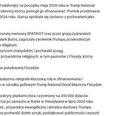
ł odsłonięty na początku maja 2026 roku w Trump National
wolennicy, którzy pomogli go sfinansować. Pomnik przedstawia
2024 roku. Statua spotkała się zarówno z pochwałami jako
h monetę memową $PATRIOT oraz przez grupę żydowskich
r Mark Burns, zagorzały zwolennik Trumpa, przewodniczył
religijnym.
zyńcom chasydzkim, i pochwalić posąg.
 przywódców religijnych, w tym pastorów z Florydy, którzy
w południowej Florydzie.
daizmu odegrała kluczową rolę w sfinansowaniu i
 w ośrodku golfowym Trump National Doral Miami na Florydzie.
pokryty płatkami złota i wyceniony na 450 000 dolarów.
tuż po zamachu w Butler w Pensylwanii w lipcu 2024 roku.
urns , przywódca ewangeliczny i doradca duchowy Trumpa.
 pochwalić dzieło sztuki, podziękować publiczności i wyrazić