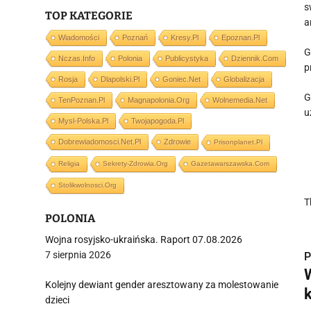
s
TOP KATEGORIE
a
Wiadomości
Poznań
Kresy.pl
Epoznan.pl
G
Nczas.info
Polonia
Publicystyka
Dziennik.com
p
Rosja
Dlapolski.pl
Goniec.net
Globalizacja
G
TenPoznan.pl
Magnapolonia.org
Wolnemedia.net
u
Mysl-Polska.pl
Twojapogoda.pl
Dobrewiadomosci.net.pl
Zdrowie
Prisonplanet.pl
Religia
Sekrety-Zdrowia.org
Gazetawarszawska.com
Stolikwolnosci.org
T
POLONIA
Wojna rosyjsko-ukraińska. Raport 07.08.2026
7 sierpnia 2026
P
Kolejny dewiant gender aresztowany za molestowanie
dzieci