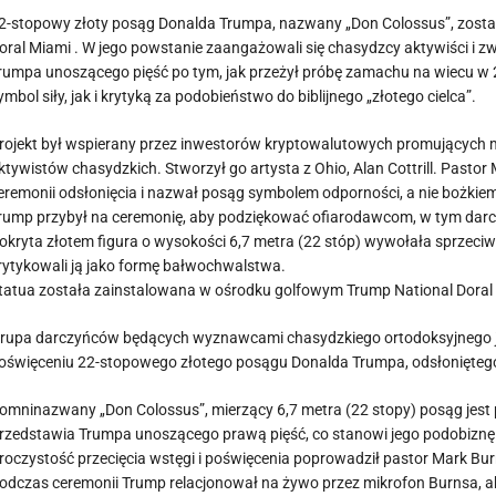
2-stopowy złoty posąg Donalda Trumpa, nazwany „Don Colossus”, zosta
oral Miami . W jego powstanie zaangażowali się chasydzcy aktywiści i z
rumpa unoszącego pięść po tym, jak przeżył próbę zamachu na wiecu w 
ymbol siły, jak i krytyką za podobieństwo do biblijnego „złotego cielca”.
rojekt był wspierany przez inwestorów kryptowalutowych promującyc
ktywistów chasydzkich. Stworzył go artysta z Ohio, Alan Cottrill. Pasto
eremonii odsłonięcia i nazwał posąg symbolem odporności, a nie bożkiem 
rump przybył na ceremonię, aby podziękować ofiarodawcom, w tym darc
okryta złotem figura o wysokości 6,7 metra (22 stóp) wywołała sprzeciw
rytykowali ją jako formę bałwochwalstwa.
tatua została zainstalowana w ośrodku golfowym Trump National Doral 
rupa darczyńców będących wyznawcami chasydzkiego ortodoksyjnego ju
oświęceniu 22-stopowego złotego posągu Donalda Trumpa, odsłoniętego
omninazwany „Don Colossus”, mierzący 6,7 metra (22 stopy) posąg jest 
rzedstawia Trumpa unoszącego prawą pięść, co stanowi jego podobiznę 
roczystość przecięcia wstęgi i poświęcenia poprowadził pastor Mark B
odczas ceremonii Trump relacjonował na żywo przez mikrofon Burnsa, aby