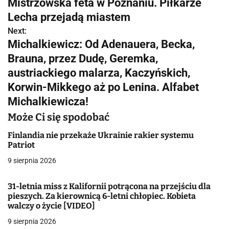
Mistrzowska feta w Poznaniu. Piłkarze
a
Lecha przejadą miastem
w
Next:
Michalkiewicz: Od Adenauera, Becka,
i
Brauna, przez Dudę, Geremka,
g
austriackiego malarza, Kaczyńskich,
Korwin-Mikkego aż po Lenina. Alfabet
a
Michalkiewicza!
c
Może Ci się spodobać
j
Finlandia nie przekaże Ukrainie rakier systemu
Patriot
a
9 sierpnia 2026
w
p
31-letnia miss z Kalifornii potrącona na przejściu dla
pieszych. Za kierownicą 6-letni chłopiec. Kobieta
i
walczy o życie [VIDEO]
9 sierpnia 2026
s