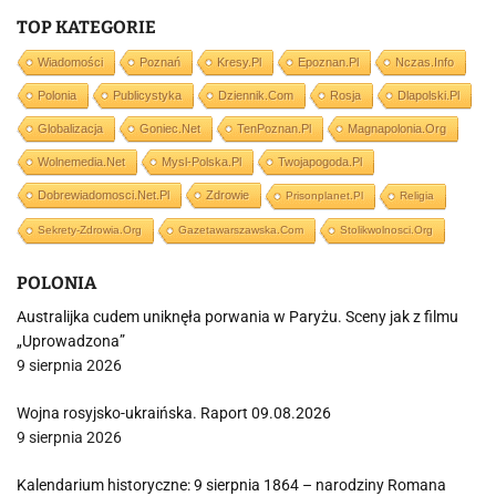
TOP KATEGORIE
Wiadomości
Poznań
Kresy.pl
Epoznan.pl
Nczas.info
Polonia
Publicystyka
Dziennik.com
Rosja
Dlapolski.pl
Globalizacja
Goniec.net
TenPoznan.pl
Magnapolonia.org
Wolnemedia.net
Mysl-Polska.pl
Twojapogoda.pl
Dobrewiadomosci.net.pl
Zdrowie
Prisonplanet.pl
Religia
Sekrety-Zdrowia.org
Gazetawarszawska.com
Stolikwolnosci.org
POLONIA
Australijka cudem uniknęła porwania w Paryżu. Sceny jak z filmu
„Uprowadzona”
9 sierpnia 2026
Wojna rosyjsko-ukraińska. Raport 09.08.2026
9 sierpnia 2026
Kalendarium historyczne: 9 sierpnia 1864 – narodziny Romana