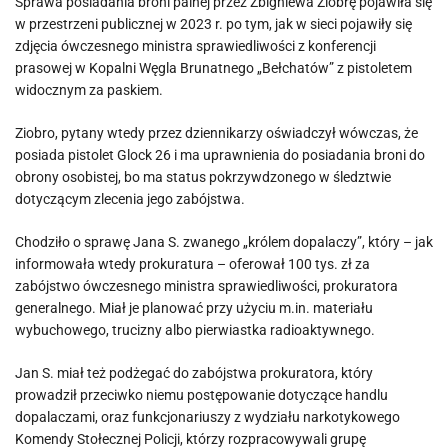
Sprawa posiadania broni palnej przez Zbigniewa Ziobrę pojawiła się
w przestrzeni publicznej w 2023 r. po tym, jak w sieci pojawiły się
zdjęcia ówczesnego ministra sprawiedliwości z konferencji
prasowej w Kopalni Węgla Brunatnego „Bełchatów” z pistoletem
widocznym za paskiem.
Ziobro, pytany wtedy przez dziennikarzy oświadczył wówczas, że
posiada pistolet Glock 26 i ma uprawnienia do posiadania broni do
obrony osobistej, bo ma status pokrzywdzonego w śledztwie
dotyczącym zlecenia jego zabójstwa.
Chodziło o sprawę Jana S. zwanego „królem dopalaczy”, który – jak
informowała wtedy prokuratura – oferował 100 tys. zł za
zabójstwo ówczesnego ministra sprawiedliwości, prokuratora
generalnego. Miał je planować przy użyciu m.in. materiału
wybuchowego, trucizny albo pierwiastka radioaktywnego.
Jan S. miał też podżegać do zabójstwa prokuratora, który
prowadził przeciwko niemu postępowanie dotyczące handlu
dopalaczami, oraz funkcjonariuszy z wydziału narkotykowego
Komendy Stołecznej Policji, którzy rozpracowywali grupę