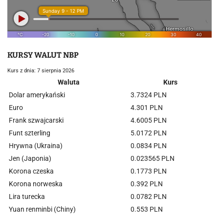
KURSY WALUT NBP
Kurs z dnia: 7 sierpnia 2026
Waluta
Kurs
Dolar amerykański
3.7324 PLN
Euro
4.301 PLN
Frank szwajcarski
4.6005 PLN
Funt szterling
5.0172 PLN
Hrywna (Ukraina)
0.0834 PLN
Jen (Japonia)
0.023565 PLN
Korona czeska
0.1773 PLN
Korona norweska
0.392 PLN
Lira turecka
0.0782 PLN
Yuan renminbi (Chiny)
0.553 PLN