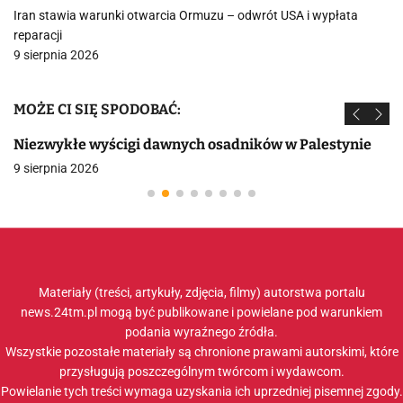
Iran stawia warunki otwarcia Ormuzu – odwrót USA i wypłata
reparacji
9 sierpnia 2026
MOŻE CI SIĘ SPODOBAĆ:
Niezwykłe wyścigi dawnych osadników w Palestynie
9 sierpnia 2026
Materiały (treści, artykuły, zdjęcia, filmy) autorstwa portalu
news.24tm.pl mogą być publikowane i powielane pod warunkiem
podania wyraźnego źródła.
Wszystkie pozostałe materiały są chronione prawami autorskimi, które
przysługują poszczególnym twórcom i wydawcom.
Powielanie tych treści wymaga uzyskania ich uprzedniej pisemnej zgody.