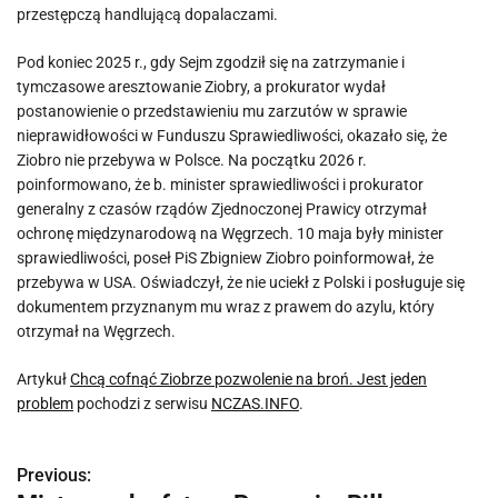
przestępczą handlującą dopalaczami.
Pod koniec 2025 r., gdy Sejm zgodził się na zatrzymanie i
tymczasowe aresztowanie Ziobry, a prokurator wydał
postanowienie o przedstawieniu mu zarzutów w sprawie
nieprawidłowości w Funduszu Sprawiedliwości, okazało się, że
Ziobro nie przebywa w Polsce. Na początku 2026 r.
poinformowano, że b. minister sprawiedliwości i prokurator
generalny z czasów rządów Zjednoczonej Prawicy otrzymał
ochronę międzynarodową na Węgrzech. 10 maja były minister
sprawiedliwości, poseł PiS Zbigniew Ziobro poinformował, że
przebywa w USA. Oświadczył, że nie uciekł z Polski i posługuje się
dokumentem przyznanym mu wraz z prawem do azylu, który
otrzymał na Węgrzech.
Artykuł
Chcą cofnąć Ziobrze pozwolenie na broń. Jest jeden
problem
pochodzi z serwisu
NCZAS.INFO
.
Previous:
N