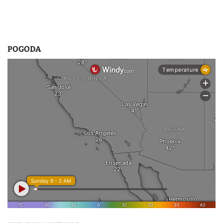
u
POGODA