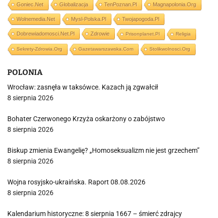
Goniec.net
Globalizacja
TenPoznan.pl
Magnapolonia.org
Wolnemedia.net
Mysl-Polska.pl
Twojapogoda.pl
Dobrewiadomosci.net.pl
Zdrowie
Prisonplanet.pl
Religia
Sekrety-Zdrowia.org
Gazetawarszawska.com
Stolikwolnosci.org
POLONIA
Wrocław: zasnęła w taksówce. Kazach ją zgwałcił
8 sierpnia 2026
Bohater Czerwonego Krzyża oskarżony o zabójstwo
8 sierpnia 2026
Biskup zmienia Ewangelię? „Homoseksualizm nie jest grzechem”
8 sierpnia 2026
Wojna rosyjsko-ukraińska. Raport 08.08.2026
8 sierpnia 2026
Kalendarium historyczne: 8 sierpnia 1667 – śmierć zdrajcy