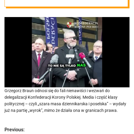
przed
„wyrokiem
medialnym”
Grzegorz Braun odnosi się do fali nienawiści i wezwań do
delegalizacji Konfederacji Korony Polskiej. Media i część klasy
politycznej – czyli „szara masa dziennikarska i poselska” – wydały
już na partię „wyrok”, mimo że działa ona w granicach prawa.
Previous:
N