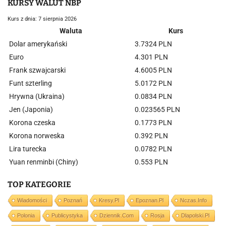
KURSY WALUT NBP
Kurs z dnia: 7 sierpnia 2026
Waluta
Kurs
Dolar amerykański
3.7324 PLN
Euro
4.301 PLN
Frank szwajcarski
4.6005 PLN
Funt szterling
5.0172 PLN
Hrywna (Ukraina)
0.0834 PLN
Jen (Japonia)
0.023565 PLN
Korona czeska
0.1773 PLN
Korona norweska
0.392 PLN
Lira turecka
0.0782 PLN
Yuan renminbi (Chiny)
0.553 PLN
TOP KATEGORIE
Wiadomości
Poznań
Kresy.pl
Epoznan.pl
Nczas.info
Polonia
Publicystyka
Dziennik.com
Rosja
Dlapolski.pl