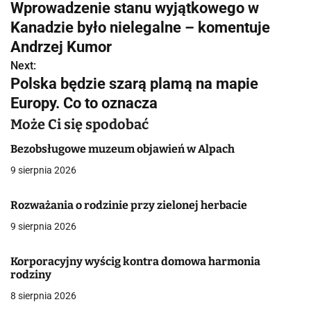
Wprowadzenie stanu wyjątkowego w
a
Kanadzie było nielegalne – komentuje
w
Andrzej Kumor
Next:
i
Polska będzie szarą plamą na mapie
g
Europy. Co to oznacza
a
Może Ci się spodobać
c
Bezobsługowe muzeum objawień w Alpach
9 sierpnia 2026
j
a
Rozważania o rodzinie przy zielonej herbacie
9 sierpnia 2026
w
p
Korporacyjny wyścig kontra domowa harmonia
rodziny
i
8 sierpnia 2026
s