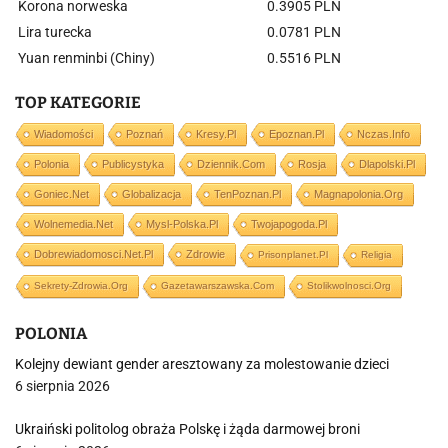
Korona norweska
0.3905 PLN
Lira turecka
0.0781 PLN
Yuan renminbi (Chiny)
0.5516 PLN
TOP KATEGORIE
Wiadomości
Poznań
Kresy.pl
Epoznan.pl
Nczas.info
Polonia
Publicystyka
Dziennik.com
Rosja
Dlapolski.pl
Goniec.net
Globalizacja
TenPoznan.pl
Magnapolonia.org
Wolnemedia.net
Mysl-Polska.pl
Twojapogoda.pl
Dobrewiadomosci.net.pl
Zdrowie
Prisonplanet.pl
Religia
Sekrety-Zdrowia.org
Gazetawarszawska.com
Stolikwolnosci.org
POLONIA
Kolejny dewiant gender aresztowany za molestowanie dzieci
6 sierpnia 2026
Ukraiński politolog obraża Polskę i żąda darmowej broni