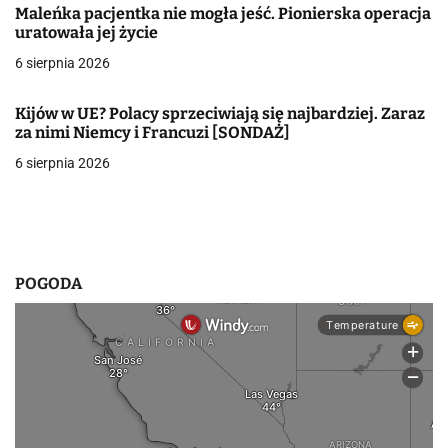
Maleńka pacjentka nie mogła jeść. Pionierska operacja
w
uratowała jej życie
6 sierpnia 2026
p
i
Kijów w UE? Polacy sprzeciwiają się najbardziej. Zaraz
za nimi Niemcy i Francuzi [SONDAŻ]
s
6 sierpnia 2026
u
POGODA