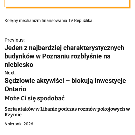
Kolejny mechanizm finansowania TV Republika.
Previous:
N
Jeden z najbardziej charakterystycznych
a
budynków w Poznaniu rozbłyśnie na
w
niebiesko
Next:
i
Sędziowie aktywiści – blokują inwestycje
g
Ontario
a
Może Ci się spodobać
c
Seria ataków w Libanie podczas rozmów pokojowych w
Rzymie
j
6 sierpnia 2026
a