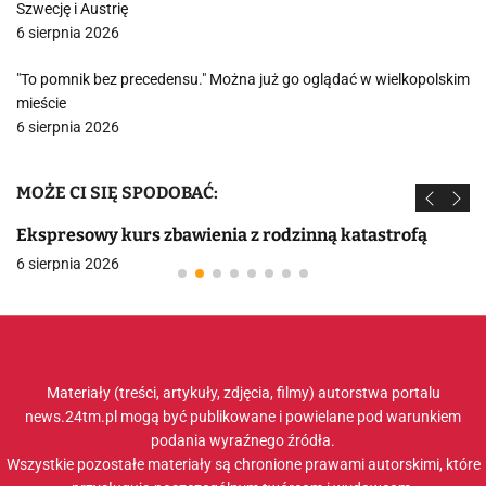
Szwecję i Austrię
6 sierpnia 2026
"To pomnik bez precedensu." Można już go oglądać w wielkopolskim
mieście
6 sierpnia 2026
MOŻE CI SIĘ SPODOBAĆ:
Ekspresowy kurs zbawienia z rodzinną katastrofą
6 sierpnia 2026
Materiały (treści, artykuły, zdjęcia, filmy) autorstwa portalu
news.24tm.pl mogą być publikowane i powielane pod warunkiem
podania wyraźnego źródła.
Wszystkie pozostałe materiały są chronione prawami autorskimi, które