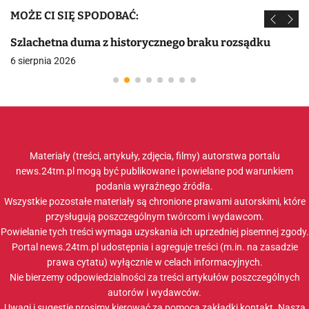
MOŻE CI SIĘ SPODOBAĆ:
Szlachetna duma z historycznego braku rozsądku
6 sierpnia 2026
Materiały (treści, artykuły, zdjęcia, filmy) autorstwa portalu
news.24tm.pl mogą być publikowane i powielane pod warunkiem
podania wyraźnego źródła.
Wszystkie pozostałe materiały są chronione prawami autorskimi, które
przysługują poszczególnym twórcom i wydawcom.
Powielanie tych treści wymaga uzyskania ich uprzedniej pisemnej zgody.
Portal news.24tm.pl udostępnia i agreguje treści (m.in. na zasadzie
prawa cytatu) wyłącznie w celach informacyjnych.
Nie bierzemy odpowiedzialności za treści artykułów poszczególnych
autorów i wydawców.
Uwagi i sugestie prosimy kierować za pomocą zakładki
kontakt
. Nasza