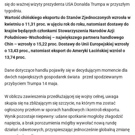
się do ważnej wizyty prezydenta USA Donalda Trumpa w przyszłym
tygodniu.
Wartość chińskiego eksportu do Stanów Zjednoczonych wzrosła w
kwietniu o 11,31 proc. w ujęciu rok do roku, natomiast dostawy do
krajów będących członkami Stowarzyszenia Narodów Azji
Południowo-Wschodniej – największego partnera handlowego
Chin – wzrosły o 15,22 proc. Dostawy do Unii Europejskiej wzrosły
o 13,43 proc., natomiast eksport do Ameryki Łacińskiej wzrósł o
13,74 proc.
Dane dotyczące handlu pojawiły się w decydującym momencie dla
dwóch największych gospodarek świata przed spodziewanym
przybyciem Trumpa 14 maja.
W obliczu zawieszenia przedłużającej się wojny celnej, uwaga
skupia się na zbliżającym się szczycie, na którym ma zostać
ogłoszony przełom w sporach handlowych i kontroli eksportu.
Wynik pozostaje niepewny: udane spotkanie mogłoby złagodzić
napięcia, a brak porozumienia mógłby wywołać nową rundę
działań odwetowych, przyspieszając jednocześnie globalną zmianę