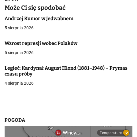
g
Może Ci się spodobać
a
Andrzej Kumor w Jedwabnem
c
5 sierpnia 2026
j
Wzrost represji wobec Polaków
a
5 sierpnia 2026
w
Legieć: Kardynał August Hlond (1881–1948) – Prymas
p
czasu próby
4 sierpnia 2026
i
s
u
POGODA