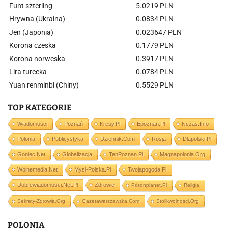
Funt szterling
5.0219 PLN
Hrywna (Ukraina)
0.0834 PLN
Jen (Japonia)
0.023647 PLN
Korona czeska
0.1779 PLN
Korona norweska
0.3917 PLN
Lira turecka
0.0784 PLN
Yuan renminbi (Chiny)
0.5529 PLN
TOP KATEGORIE
Wiadomości
Poznań
Kresy.pl
Epoznan.pl
Nczas.info
Polonia
Publicystyka
Dziennik.com
Rosja
Dlapolski.pl
Goniec.net
Globalizacja
TenPoznan.pl
Magnapolonia.org
Wolnemedia.net
Mysl-Polska.pl
Twojapogoda.pl
Dobrewiadomosci.net.pl
Zdrowie
Prisonplanet.pl
Religia
Sekrety-Zdrowia.org
Gazetawarszawska.com
Stolikwolnosci.org
POLONIA