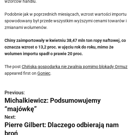
wzorców handlu.
Podobnie jak w poprzednich miesiącach, wzrost wartości importu
spowodowany był przede wszystkim wyższymi cenami towarów i
zmianami wolumenów.
Chiny zaimportowały w kwietniu 38,47 mln ton ropy naftowej, co
oznacza wzrost o 13,2 proc. w ujęciu rok do roku, mimo że
wolumen importu spadł o prawie 20 proc.
The post
Chińska gospodarka nie zwalnia pomimo blokady Ormuz
appeared first on
Goniec
.
Previous:
N
Michalkiewicz: Podsumowujemy
a
“majówkę”
w
Next:
Pierre Gilbert: Dlaczego odbierają nam
i
broń