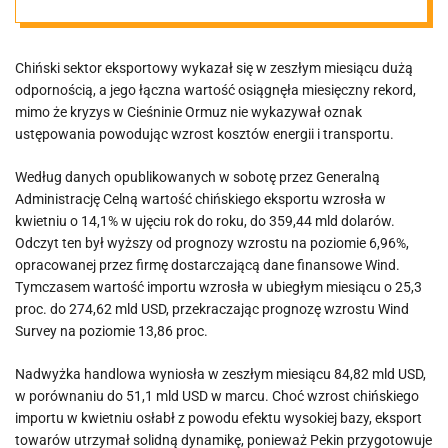
blokady Ormuz
Chiński sektor eksportowy wykazał się w zeszłym miesiącu dużą
odpornością, a jego łączna wartość osiągnęła miesięczny rekord,
mimo że kryzys w Cieśninie Ormuz nie wykazywał oznak
ustępowania powodując wzrost kosztów energii i transportu.
Według danych opublikowanych w sobotę przez Generalną
Administrację Celną wartość chińskiego eksportu wzrosła w
kwietniu o 14,1% w ujęciu rok do roku, do 359,44 mld dolarów.
Odczyt ten był wyższy od prognozy wzrostu na poziomie 6,96%,
opracowanej przez firmę dostarczającą dane finansowe Wind.
Tymczasem wartość importu wzrosła w ubiegłym miesiącu o 25,3
proc. do 274,62 mld USD, przekraczając prognozę wzrostu Wind
Survey na poziomie 13,86 proc.
Nadwyżka handlowa wyniosła w zeszłym miesiącu 84,82 mld USD,
w porównaniu do 51,1 mld USD w marcu. Choć wzrost chińskiego
importu w kwietniu osłabł z powodu efektu wysokiej bazy, eksport
towarów utrzymał solidną dynamikę, ponieważ Pekin przygotowuje