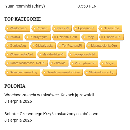
Yuan renminbi (Chiny)
0.553 PLN
TOP KATEGORIE
Wiadomości
Poznań
Kresy.pl
Epoznan.pl
Nczas.info
Polonia
Publicystyka
Dziennik.com
Rosja
Dlapolski.pl
Goniec.net
Globalizacja
TenPoznan.pl
Magnapolonia.org
Wolnemedia.net
Mysl-Polska.pl
Twojapogoda.pl
Dobrewiadomosci.net.pl
Zdrowie
Prisonplanet.pl
Religia
Sekrety-Zdrowia.org
Gazetawarszawska.com
Stolikwolnosci.org
POLONIA
Wrocław: zasnęła w taksówce. Kazach ją zgwałcił
8 sierpnia 2026
Bohater Czerwonego Krzyża oskarżony o zabójstwo
8 sierpnia 2026