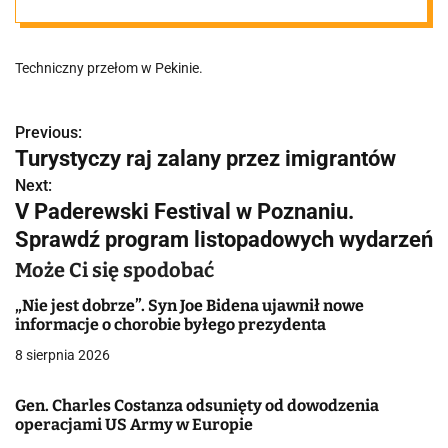
Techniczny przełom w Pekinie.
Previous:
N
Turystyczy raj zalany przez imigrantów
a
Next:
V Paderewski Festival w Poznaniu.
w
Sprawdź program listopadowych wydarzeń
i
Może Ci się spodobać
g
„Nie jest dobrze”. Syn Joe Bidena ujawnił nowe
a
informacje o chorobie byłego prezydenta
8 sierpnia 2026
c
j
Gen. Charles Costanza odsunięty od dowodzenia
operacjami US Army w Europie
a