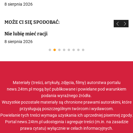
8 sierpnia 2026
MOŻE CI SIĘ SPODOBAĆ:
Nie lubię mieć racji
8 sierpnia 2026
Materiały (treści, artykuły, zdjęcia, filmy) autorstwa portalu
news.24tm.pl mogą być publikowane i powielane pod warunkiem
podania wyraźnego źródła.
Wszystkie pozostałe materiały są chronione prawami autorskimi, które
przysługują poszczególnym twórcom i wydawcom.
Powielanie tych treści wymaga uzyskania ich uprzedniej pisemnej zgody.
Portal news.24tm.pl udostępnia i agreguje treści (m.in. na zasadzie
prawa cytatu) wyłącznie w celach informacyjnych.