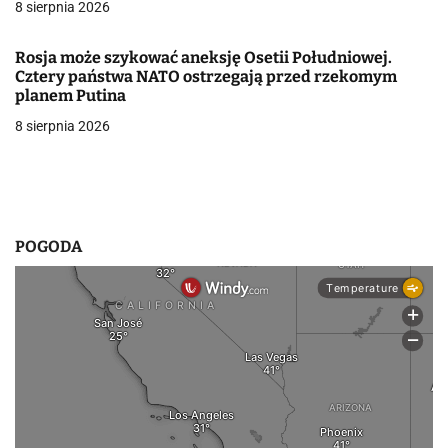
8 sierpnia 2026
w
Rosja może szykować aneksję Osetii Południowej.
p
Cztery państwa NATO ostrzegają przed rzekomym
planem Putina
i
8 sierpnia 2026
s
u
POGODA