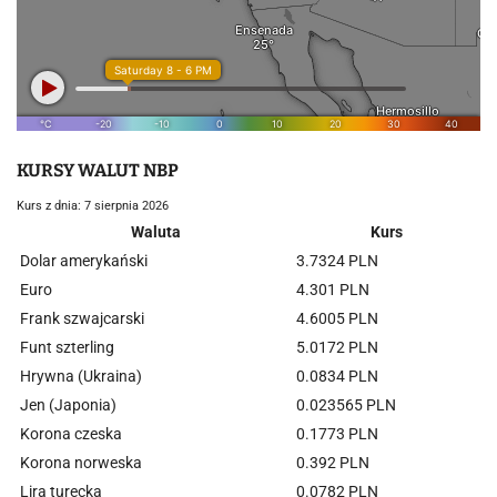
KURSY WALUT NBP
Kurs z dnia: 7 sierpnia 2026
Waluta
Kurs
Dolar amerykański
3.7324 PLN
Euro
4.301 PLN
Frank szwajcarski
4.6005 PLN
Funt szterling
5.0172 PLN
Hrywna (Ukraina)
0.0834 PLN
Jen (Japonia)
0.023565 PLN
Korona czeska
0.1773 PLN
Korona norweska
0.392 PLN
Lira turecka
0.0782 PLN