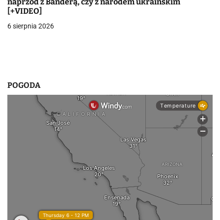
naprzód z Banderą, czy z narodem ukraińskim
[+VIDEO]
s
6 sierpnia 2026
u
POGODA