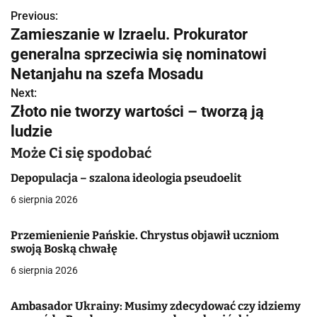
Previous:
N
Zamieszanie w Izraelu. Prokurator
a
generalna sprzeciwia się nominatowi
w
Netanjahu na szefa Mosadu
Next:
i
Złoto nie tworzy wartości – tworzą ją
g
ludzie
a
Może Ci się spodobać
c
Depopulacja – szalona ideologia pseudoelit
6 sierpnia 2026
j
a
Przemienienie Pańskie. Chrystus objawił uczniom
swoją Boską chwałę
w
6 sierpnia 2026
p
Ambasador Ukrainy: Musimy zdecydować czy idziemy
i