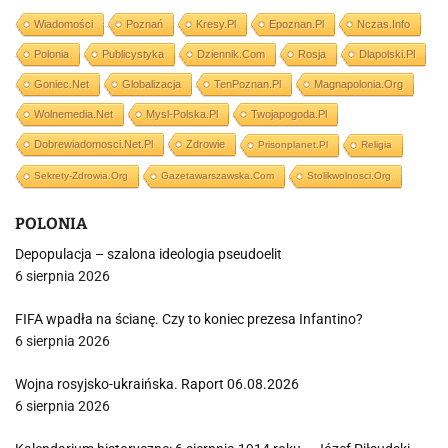
Wiadomości
Poznań
Kresy.pl
Epoznan.pl
Nczas.info
Polonia
Publicystyka
Dziennik.com
Rosja
Dlapolski.pl
Goniec.net
Globalizacja
TenPoznan.pl
Magnapolonia.org
Wolnemedia.net
Mysl-Polska.pl
Twojapogoda.pl
Dobrewiadomosci.net.pl
Zdrowie
Prisonplanet.pl
Religia
Sekrety-Zdrowia.org
Gazetawarszawska.com
Stolikwolnosci.org
POLONIA
Depopulacja – szalona ideologia pseudoelit
6 sierpnia 2026
FIFA wpadła na ścianę. Czy to koniec prezesa Infantino?
6 sierpnia 2026
Wojna rosyjsko-ukraińska. Raport 06.08.2026
6 sierpnia 2026