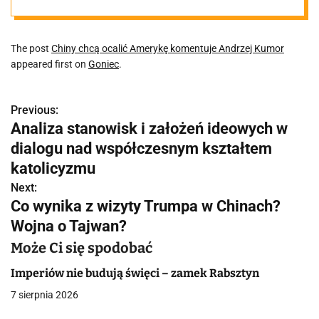
The post
Chiny chcą ocalić Amerykę komentuje Andrzej Kumor
appeared first on
Goniec
.
Previous:
N
Analiza stanowisk i założeń ideowych w
a
dialogu nad współczesnym kształtem
w
katolicyzmu
Next:
i
Co wynika z wizyty Trumpa w Chinach?
g
Wojna o Tajwan?
a
Może Ci się spodobać
c
Imperiów nie budują święci – zamek Rabsztyn
7 sierpnia 2026
j