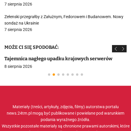
7 sierpnia 2026
Zełenski przegrałby z Załużnym, Fedorowem i Budanowem. Nowy
sondaż na Ukrainie
7 sierpnia 2026
MOŻE CI SIĘ SPODOBAĆ:
Tajemnica nagłego upadku krajowych serwerów
8 sierpnia 2026
Materiały (treści, artykuły, zdjęcia, filmy) autorstwa portalu
news.24tm.pl mogą być publikowane i powielane pod warunkiem
podania wyraźnego źródła.
Wszystkie pozostałe materiały są chronione prawami autorskimi, które