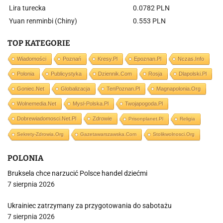
Lira turecka
0.0782 PLN
Yuan renminbi (Chiny)
0.553 PLN
TOP KATEGORIE
Wiadomości
Poznań
Kresy.pl
Epoznan.pl
Nczas.info
Polonia
Publicystyka
Dziennik.com
Rosja
Dlapolski.pl
Goniec.net
Globalizacja
TenPoznan.pl
Magnapolonia.org
Wolnemedia.net
Mysl-Polska.pl
Twojapogoda.pl
Dobrewiadomosci.net.pl
Zdrowie
Prisonplanet.pl
Religia
Sekrety-Zdrowia.org
Gazetawarszawska.com
Stolikwolnosci.org
POLONIA
Bruksela chce narzucić Polsce handel dziećmi
7 sierpnia 2026
Ukrainiec zatrzymany za przygotowania do sabotażu
7 sierpnia 2026