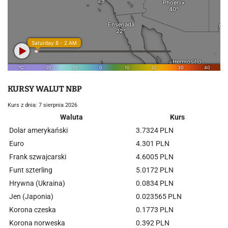
KURSY WALUT NBP
Kurs z dnia: 7 sierpnia 2026
Waluta
Kurs
Dolar amerykański
3.7324 PLN
Euro
4.301 PLN
Frank szwajcarski
4.6005 PLN
Funt szterling
5.0172 PLN
Hrywna (Ukraina)
0.0834 PLN
Jen (Japonia)
0.023565 PLN
Korona czeska
0.1773 PLN
Korona norweska
0.392 PLN