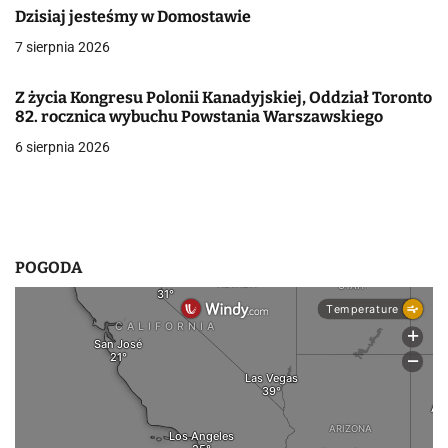
a
Dzisiaj jesteśmy w Domostawie
7 sierpnia 2026
w
p
Z życia Kongresu Polonii Kanadyjskiej, Oddział Toronto
82. rocznica wybuchu Powstania Warszawskiego
i
6 sierpnia 2026
s
u
POGODA