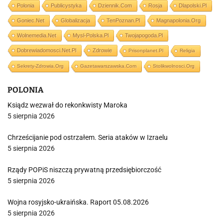
Polonia
Publicystyka
Dziennik.com
Rosja
Dlapolski.pl
Goniec.net
Globalizacja
TenPoznan.pl
Magnapolonia.org
Wolnemedia.net
Mysl-Polska.pl
Twojapogoda.pl
Dobrewiadomosci.net.pl
Zdrowie
Prisonplanet.pl
Religia
Sekrety-Zdrowia.org
Gazetawarszawska.com
Stolikwolnosci.org
POLONIA
Ksiądz wezwał do rekonkwisty Maroka
5 sierpnia 2026
Chrześcijanie pod ostrzałem. Seria ataków w Izraelu
5 sierpnia 2026
Rządy POPiS niszczą prywatną przedsiębiorczość
5 sierpnia 2026
Wojna rosyjsko-ukraińska. Raport 05.08.2026
5 sierpnia 2026