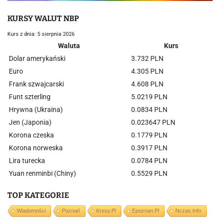
KURSY WALUT NBP
Kurs z dnia: 5 sierpnia 2026
Waluta
Kurs
Dolar amerykański
3.732 PLN
Euro
4.305 PLN
Frank szwajcarski
4.608 PLN
Funt szterling
5.0219 PLN
Hrywna (Ukraina)
0.0834 PLN
Jen (Japonia)
0.023647 PLN
Korona czeska
0.1779 PLN
Korona norweska
0.3917 PLN
Lira turecka
0.0784 PLN
Yuan renminbi (Chiny)
0.5529 PLN
TOP KATEGORIE
Wiadomości
Poznań
Kresy.pl
Epoznan.pl
Nczas.info