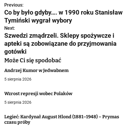
Previous:
N
Co by było gdyby…. w 1990 roku Stanisław
a
Tymiński wygrał wybory
w
Next:
Szwedzi zmądrzeli. Sklepy spożywcze i
i
apteki są zobowiązane do przyjmowania
g
gotówki
a
Może Ci się spodobać
c
Andrzej Kumor w Jedwabnem
5 sierpnia 2026
j
a
Wzrost represji wobec Polaków
5 sierpnia 2026
w
p
Legieć: Kardynał August Hlond (1881–1948) – Prymas
czasu próby
i