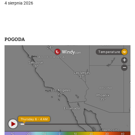
4 sierpnia 2026
s
u
POGODA