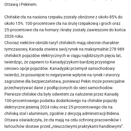
Ottawą i Pekinem.
Chińskie cła na nasiona rzepaku zostały obniżone z około 85% do
około 15%. 100-procentowe cła na śrutę rzepakową i groch oraz
25-procentowe cła na homary i kraby zostały zawieszone do końca
2026 roku.
Chociaż niektóre obniżki taryf chińskich mają obecnie charakter
tymczasowy, Kanada otwiera swój rynek na maksymalnie 278 989
chińskich pojazdów elektrycznych w ciągu najbliższych pięciu lat,
twierdząc, że zapewni to Kanadyjczykom bardziej przystępne
cenowo opcje pojazdów. Kanadyjski przemysł samochodowy
twierdzi, że posunięcie to negatywnie wpłynie na rynek i stworzy
zagrożenie dla bezpieczeństwa, ponieważ Pekin może potencjalnie
przechwytywać dane z podłączonych do sieci samochodów.
Pierwsze chińskie cła były odwetem za nałożenie przez Kanadę
100-procentowego podatku dodatkowego na chińskie pojazdy
elektryczne jesienią 2024 roku oraz 25-procentowego cła na
chińską stal i aluminium, zgodnie z decyzją administracji Bidena.
Ottawa oświadczyła, że ​​cła mają na celu ochronę pracowników i
łańcuchów dostaw przed „nieuczciwymi praktykami handlowymi”.