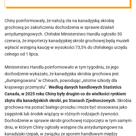
grochową –
Chiny poinformowały, że nałożą cła na kanadyjską skrobię
koniec
grochową po zakończeniu dochodzenia w sprawie działań
antydumpingowych. Chińskie Ministerstwo Handlu ogłosiło 30
liberalnej
czerwca, że ​​importerzy kanadyjskiej skrobi grochowej będą musieli
wpłacić wstępną kaucję w wysokości 73,5% do chińskiego urzędu
celnego od 1 lipca.
strategii?
Ministerstwo Handlu poinformowało w tym tygodniu, że jego
dochodzenie wykazało, że kanadyjska skrobia grochowa jest
„dumpingowana” w Chinach, powodując „istotne szkody dla
krajowego przemysłu”.
Według danych handlowych Statistics
Canada, w 2025 roku Chiny były drugim co do wielkości rynkiem
zbytu dla kanadyjskich skrobi, po Stanach Zjednoczonych.
Skrobia
grochowa ma postać białego proszku i może być stosowana jako
zagęstnik lub środek wiążący w różnych rodzajach żywności.
Dochodzenie w sprawie skrobi grochowej rozpoczęto w tym samym
dniu, w którym Chiny ogłosiły wstępne cła antydumpingowe na
kanadyjski rzepak, w związku ze sporem handlowym między