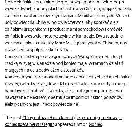
Nowe chińskie cła na skrobię grochową ogłoszono wkrótce po
wizycie dwóch kanadyjskich ministrów w Chinach, mającej na celu
zacieśnienie stosunków z tym krajem. Minister przemysłu Mélanie
Joly odwiedziła Chiny w połowie czerwca, aby spotkać się z
chińskimi urzędnikami i producentami samochodów i omówić
chińskie inwestycje motoryzacyjne w Kanadzie. Dwa tygodnie
wcześniej minister kultury Marc Miller przebywał w Chinach, aby
rozszerzyć współpracę kulturalną.
Chiński minister spraw zagranicznych Wang Yi również złożył
rzadką wizytę w Kanadzie pod koniec maja, w ramach działań
mających na celu odświeżenie stosunków.
Konserwatyści zareagowali na ogłoszenie nowych ceł na chińskie
towary, twierdząc, że „dowodzi to całkowitej katastrofy strategii
handlowej liberałów”. Twierdzą, że „strategiczne partnerstwo”
nawiązane z Pekinem, obejmujące import chińskich pojazdów
elektrycznych, jest „nieodpowiedzialne”.
The post
Chiny nałożą cła na kanadyjską skrobię grochową –
koniec liberalnej strategii?
appeared first on
Goniec
.