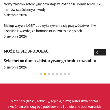
Nowy zbiornik retencyjny powstaje w Poznaniu. Pomieści ok. 1900
metrów sześciennych wody
5 sierpnia 2026
Biskup wzywa LGBT do „wykazywania się przywództwem” w
Kościele i twierdzi, że homoseksualizm to nie grzech
5 sierpnia 2026
MOŻE CI SIĘ SPODOBAĆ:
Szlachetna duma z historycznego braku rozsądku
6 sierpnia 2026
Materiały (treści, artykuły, zdjęcia, filmy) autorstwa portalu
news.24tm.pl mogą być publikowane i powielane pod warunkiem