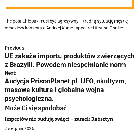
męskiej
The post
Chłopak musi być agresywny – trudną sytuację męskiej
młodzieży
młodzieży komentuje Andrzej Kumor
appeared first on
Goniec
.
komentuje
Previous:
N
UE zakaże importu produktów zwierzęcych
Andrzej Kumor
a
z Brazylii. Powodem niespełnianie norm
w
Next:
Audycja PrisonPlanet.pl. UFO, okultyzm,
i
masowa kultura i globalna wojna
g
psychologiczna.
a
Może Ci się spodobać
c
Imperiów nie budują święci – zamek Rabsztyn
7 sierpnia 2026
j