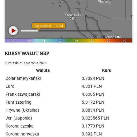
KURSY WALUT NBP
Kurs z dnia: 7 sierpnia 2026
Waluta
Kurs
Dolar amerykański
3.7324 PLN
Euro
4.301 PLN
Frank szwajcarski
4.6005 PLN
Funt szterling
5.0172 PLN
Hrywna (Ukraina)
0.0834 PLN
Jen (Japonia)
0.023565 PLN
Korona czeska
0.1773 PLN
Korona norweska
0.392 PLN