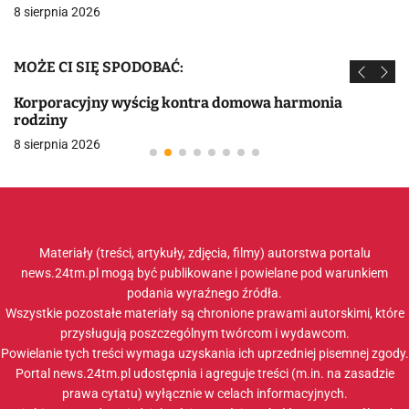
8 sierpnia 2026
MOŻE CI SIĘ SPODOBAĆ:
Korporacyjny wyścig kontra domowa harmonia
rodziny
8 sierpnia 2026
Materiały (treści, artykuły, zdjęcia, filmy) autorstwa portalu
news.24tm.pl mogą być publikowane i powielane pod warunkiem
podania wyraźnego źródła.
Wszystkie pozostałe materiały są chronione prawami autorskimi, które
przysługują poszczególnym twórcom i wydawcom.
Powielanie tych treści wymaga uzyskania ich uprzedniej pisemnej zgody.
Portal news.24tm.pl udostępnia i agreguje treści (m.in. na zasadzie
prawa cytatu) wyłącznie w celach informacyjnych.