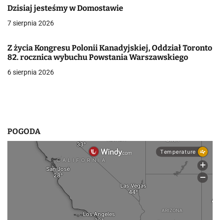
a
Dzisiaj jesteśmy w Domostawie
7 sierpnia 2026
w
p
Z życia Kongresu Polonii Kanadyjskiej, Oddział Toronto
82. rocznica wybuchu Powstania Warszawskiego
i
6 sierpnia 2026
s
u
POGODA