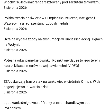
Włochy: 16-letni imigrant aresztowany pod zarzutem terroryzmu
8 sierpnia 2026
Polska trzecia na świecie w Olimpiadzie Sztucznej Inteligencji.
Wszyscy nasi reprezentanci zdobyli medale
8 sierpnia 2026
Ukraina wydała zgody na ekshumacje w Hucie Pieniackiej i Ugłach
na Wołyniu
8 sierpnia 2026
Potężna orka, panie kierowniku. Rolnik twierdzi, że to jego teren i
zaorał kilkaset metrów nowej nawierzchni [VIDEO]
8 sierpnia 2026
ZEA oskarżają Iran o atak na tankowiec w cieśninie Ormuz. W tle
negocjacje ws. otwarcia szlaku
8 sierpnia 2026
Lądowanie śmigłowca LPR przy centrum handlowym pod
Poznaniem