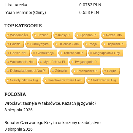
Lira turecka
0.0782 PLN
Yuan renminbi (Chiny)
0.553 PLN
TOP KATEGORIE
Wiadomości
Poznań
Kresy.pl
Epoznan.pl
Nczas.info
Polonia
Publicystyka
Dziennik.com
Rosja
Dlapolski.pl
Goniec.net
Globalizacja
TenPoznan.pl
Magnapolonia.org
Wolnemedia.net
Mysl-Polska.pl
Twojapogoda.pl
Dobrewiadomosci.net.pl
Zdrowie
Prisonplanet.pl
Religia
Sekrety-Zdrowia.org
Gazetawarszawska.com
Stolikwolnosci.org
POLONIA
Wrocław: zasnęła w taksówce. Kazach ją zgwałcił
8 sierpnia 2026
Bohater Czerwonego Krzyża oskarżony o zabójstwo
8 sierpnia 2026