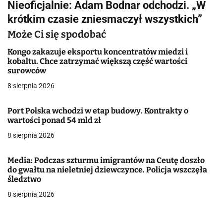
Nieoficjalnie: Adam Bodnar odchodzi. „W
i
krótkim czasie zniesmaczył wszystkich”
g
Może Ci się spodobać
a
Kongo zakazuje eksportu koncentratów miedzi i
kobaltu. Chce zatrzymać większą część wartości
c
surowców
j
8 sierpnia 2026
a
Port Polska wchodzi w etap budowy. Kontrakty o
wartości ponad 54 mld zł
w
8 sierpnia 2026
p
i
Media: Podczas szturmu imigrantów na Ceutę doszło
do gwałtu na nieletniej dziewczynce. Policja wszczęła
s
śledztwo
8 sierpnia 2026
u