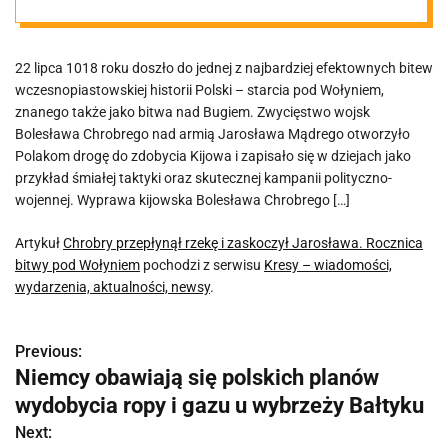
Jarosława.
22 lipca 1018 roku doszło do jednej z najbardziej efektownych bitew
Rocznica bitwy
wczesnopiastowskiej historii Polski – starcia pod Wołyniem,
znanego także jako bitwa nad Bugiem. Zwycięstwo wojsk
pod Wołyniem
Bolesława Chrobrego nad armią Jarosława Mądrego otworzyło
Polakom drogę do zdobycia Kijowa i zapisało się w dziejach jako
przykład śmiałej taktyki oraz skutecznej kampanii polityczno-
wojennej. Wyprawa kijowska Bolesława Chrobrego […]
Artykuł
Chrobry przepłynął rzekę i zaskoczył Jarosława. Rocznica
bitwy pod Wołyniem
pochodzi z serwisu
Kresy – wiadomości,
wydarzenia, aktualności, newsy
.
Previous:
N
Niemcy obawiają się polskich planów
a
wydobycia ropy i gazu u wybrzeży Bałtyku
w
Next: