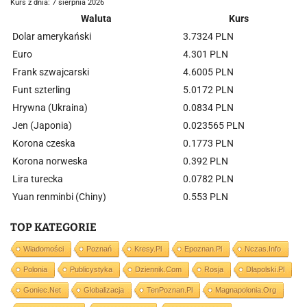
Kurs z dnia: 7 sierpnia 2026
Waluta
Kurs
Dolar amerykański
3.7324 PLN
Euro
4.301 PLN
Frank szwajcarski
4.6005 PLN
Funt szterling
5.0172 PLN
Hrywna (Ukraina)
0.0834 PLN
Jen (Japonia)
0.023565 PLN
Korona czeska
0.1773 PLN
Korona norweska
0.392 PLN
Lira turecka
0.0782 PLN
Yuan renminbi (Chiny)
0.553 PLN
TOP KATEGORIE
Wiadomości
Poznań
Kresy.pl
Epoznan.pl
Nczas.info
Polonia
Publicystyka
Dziennik.com
Rosja
Dlapolski.pl
Goniec.net
Globalizacja
TenPoznan.pl
Magnapolonia.org