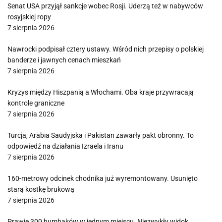
Senat USA przyjął sankcje wobec Rosji. Uderzą też w nabywców
rosyjskiej ropy
7 sierpnia 2026
Nawrocki podpisał cztery ustawy. Wśród nich przepisy o polskiej
banderze i jawnych cenach mieszkań
7 sierpnia 2026
Kryzys między Hiszpanią a Włochami. Oba kraje przywracają
kontrole graniczne
7 sierpnia 2026
Turcja, Arabia Saudyjska i Pakistan zawarły pakt obronny. To
odpowiedź na działania Izraela i Iranu
7 sierpnia 2026
160-metrowy odcinek chodnika już wyremontowany. Usunięto
starą kostkę brukową
7 sierpnia 2026
Prawie 300 humbaków w jednym miejscu. Niezwykły widok