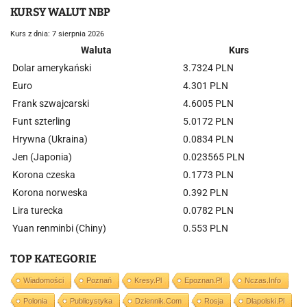
KURSY WALUT NBP
Kurs z dnia: 7 sierpnia 2026
Waluta
Kurs
Dolar amerykański
3.7324 PLN
Euro
4.301 PLN
Frank szwajcarski
4.6005 PLN
Funt szterling
5.0172 PLN
Hrywna (Ukraina)
0.0834 PLN
Jen (Japonia)
0.023565 PLN
Korona czeska
0.1773 PLN
Korona norweska
0.392 PLN
Lira turecka
0.0782 PLN
Yuan renminbi (Chiny)
0.553 PLN
TOP KATEGORIE
Wiadomości
Poznań
Kresy.pl
Epoznan.pl
Nczas.info
Polonia
Publicystyka
Dziennik.com
Rosja
Dlapolski.pl