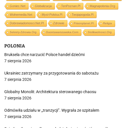
Goniec.net
Globalizacja
TenPoznan.pl
Magnapolonia.org
Wolnemedia.net
Mysl-Polska.pl
Twojapogoda.pl
Dobrewiadomosci.net.pl
Zdrowie
Prisonplanet.pl
Religia
Sekrety-Zdrowia.org
Gazetawarszawska.com
Stolikwolnosci.org
POLONIA
Bruksela chce narzucić Polsce handel dziećmi
7 sierpnia 2026
Ukrainiec zatrzymany za przygotowania do sabotażu
7 sierpnia 2026
Globalny Monolit: Architektura sterowanego chaosu
7 sierpnia 2026
Odmówiła udziału w „tranzycji”. Wygrała ze szpitalem
7 sierpnia 2026