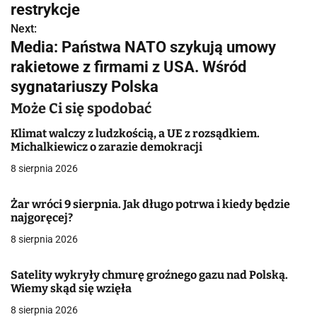
restrykcje
i
Next:
g
Media: Państwa NATO szykują umowy
rakietowe z firmami z USA. Wśród
a
sygnatariuszy Polska
c
Może Ci się spodobać
j
Klimat walczy z ludzkością, a UE z rozsądkiem.
Michalkiewicz o zarazie demokracji
a
8 sierpnia 2026
w
p
Żar wróci 9 sierpnia. Jak długo potrwa i kiedy będzie
najgoręcej?
i
8 sierpnia 2026
s
Satelity wykryły chmurę groźnego gazu nad Polską.
u
Wiemy skąd się wzięła
8 sierpnia 2026