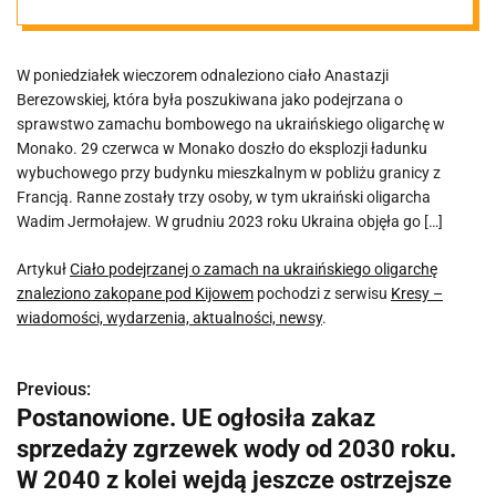
oligarchę
W poniedziałek wieczorem odnaleziono ciało Anastazji
znaleziono
Berezowskiej, która była poszukiwana jako podejrzana o
sprawstwo zamachu bombowego na ukraińskiego oligarchę w
zakopane pod
Monako. 29 czerwca w Monako doszło do eksplozji ładunku
wybuchowego przy budynku mieszkalnym w pobliżu granicy z
Francją. Ranne zostały trzy osoby, w tym ukraiński oligarcha
Kijowem
Wadim Jermołajew. W grudniu 2023 roku Ukraina objęła go […]
Artykuł
Ciało podejrzanej o zamach na ukraińskiego oligarchę
znaleziono zakopane pod Kijowem
pochodzi z serwisu
Kresy –
wiadomości, wydarzenia, aktualności, newsy
.
Previous:
N
Postanowione. UE ogłosiła zakaz
a
sprzedaży zgrzewek wody od 2030 roku.
w
W 2040 z kolei wejdą jeszcze ostrzejsze