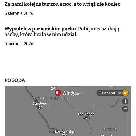
Za nami kolejna burzowa noc, a to wciąż nie koniec!
w
6 sierpnia 2026
p
Wypadek w poznańskim parku. Policjanci szukają
i
osoby, która brała w nim udział
s
5 sierpnia 2026
u
POGODA