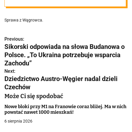
ratować swoje
Sprawa z Wągrowca.
życie. "Życzyć
USG to sobie
Previous:
N
Sikorski odpowiada na słowa Budanowa o
a
Polsce. „To Ukraina potrzebuje wsparcia
każdy może". W
w
Zachodu”
innej placówce
Next:
i
Dziedzictwo Austro-Węgier nadal dzieli
g
Czechów
natychmiast
a
Może Ci się spodobać
trafiła pod nóż
c
Nowe bloki przy M1 na Franowie coraz bliżej. Ma w nich
powstać nawet 1000 mieszkań!
j
6 sierpnia 2026
a