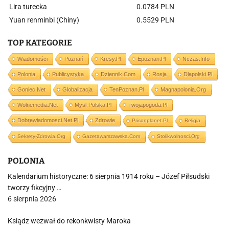
Lira turecka
0.0784 PLN
Yuan renminbi (Chiny)
0.5529 PLN
TOP KATEGORIE
Wiadomości
Poznań
Kresy.pl
Epoznan.pl
Nczas.info
Polonia
Publicystyka
Dziennik.com
Rosja
Dlapolski.pl
Goniec.net
Globalizacja
TenPoznan.pl
Magnapolonia.org
Wolnemedia.net
Mysl-Polska.pl
Twojapogoda.pl
Dobrewiadomosci.net.pl
Zdrowie
Prisonplanet.pl
Religia
Sekrety-Zdrowia.org
Gazetawarszawska.com
Stolikwolnosci.org
POLONIA
Kalendarium historyczne: 6 sierpnia 1914 roku – Józef Piłsudski
tworzy fikcyjny …
6 sierpnia 2026
Ksiądz wezwał do rekonkwisty Maroka