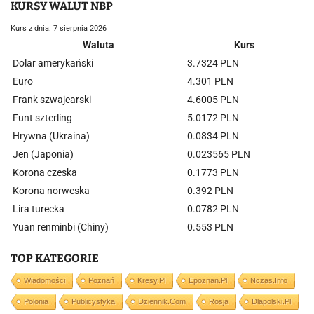
KURSY WALUT NBP
Kurs z dnia: 7 sierpnia 2026
Waluta
Kurs
Dolar amerykański
3.7324 PLN
Euro
4.301 PLN
Frank szwajcarski
4.6005 PLN
Funt szterling
5.0172 PLN
Hrywna (Ukraina)
0.0834 PLN
Jen (Japonia)
0.023565 PLN
Korona czeska
0.1773 PLN
Korona norweska
0.392 PLN
Lira turecka
0.0782 PLN
Yuan renminbi (Chiny)
0.553 PLN
TOP KATEGORIE
Wiadomości
Poznań
Kresy.pl
Epoznan.pl
Nczas.info
Polonia
Publicystyka
Dziennik.com
Rosja
Dlapolski.pl