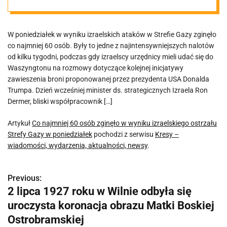
ostrzału Strefy
W poniedziałek w wyniku izraelskich ataków w Strefie Gazy zginęło
Gazy w
co najmniej 60 osób. Były to jedne z najintensywniejszych nalotów
od kilku tygodni, podczas gdy izraelscy urzędnicy mieli udać się do
poniedziałek
Waszyngtonu na rozmowy dotyczące kolejnej inicjatywy
zawieszenia broni proponowanej przez prezydenta USA Donalda
Trumpa. Dzień wcześniej minister ds. strategicznych Izraela Ron
Dermer, bliski współpracownik […]
Artykuł
Co najmniej 60 osób zginęło w wyniku izraelskiego ostrzału
Strefy Gazy w poniedziałek
pochodzi z serwisu
Kresy –
wiadomości, wydarzenia, aktualności, newsy
.
Previous:
N
2 lipca 1927 roku w Wilnie odbyła się
a
uroczysta koronacja obrazu Matki Boskiej
w
Ostrobramskiej