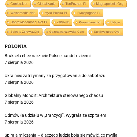
Goniec.net
Globalizacja
TenPoznan.pl
Magnapolonia.org
Wolnemedia.net
Mysl-Polska.pl
Twojapogoda.pl
Dobrewiadomosci.net.pl
Zdrowie
Prisonplanet.pl
Religia
Sekrety-Zdrowia.org
Gazetawarszawska.com
Stolikwolnosci.org
POLONIA
Bruksela chce narzucić Polsce handel dziećmi
7 sierpnia 2026
Ukrainiec zatrzymany za przygotowania do sabotażu
7 sierpnia 2026
Globalny Monolit: Architektura sterowanego chaosu
7 sierpnia 2026
Odmówiła udziału w „tranzycji”. Wygrała ze szpitalem
7 sierpnia 2026
Spirala milczenia – dlaczego ludzie boją się mówić, co myślą