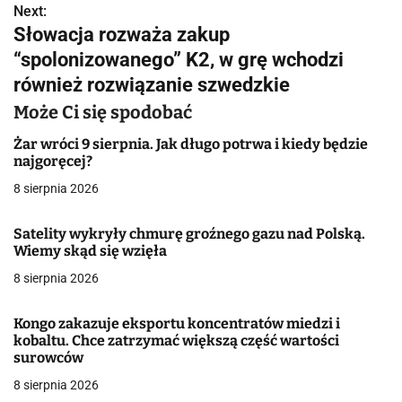
Next:
i
Słowacja rozważa zakup
g
“spolonizowanego” K2, w grę wchodzi
również rozwiązanie szwedzkie
a
Może Ci się spodobać
c
Żar wróci 9 sierpnia. Jak długo potrwa i kiedy będzie
j
najgoręcej?
a
8 sierpnia 2026
w
Satelity wykryły chmurę groźnego gazu nad Polską.
Wiemy skąd się wzięła
p
8 sierpnia 2026
i
s
Kongo zakazuje eksportu koncentratów miedzi i
kobaltu. Chce zatrzymać większą część wartości
u
surowców
8 sierpnia 2026