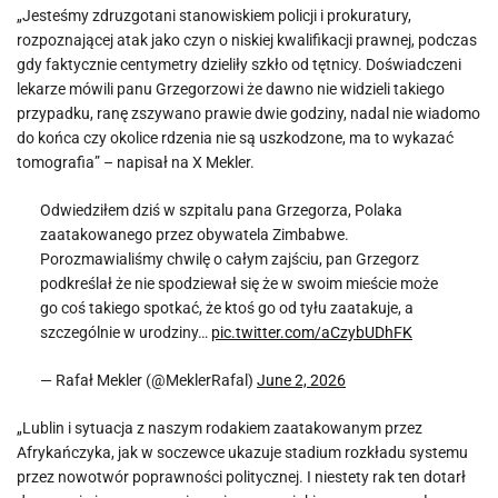
„Jesteśmy zdruzgotani stanowiskiem policji i prokuratury,
rozpoznającej atak jako czyn o niskiej kwalifikacji prawnej, podczas
gdy faktycznie centymetry dzieliły szkło od tętnicy. Doświadczeni
lekarze mówili panu Grzegorzowi że dawno nie widzieli takiego
przypadku, ranę zszywano prawie dwie godziny, nadal nie wiadomo
do końca czy okolice rdzenia nie są uszkodzone, ma to wykazać
tomografia” – napisał na X Mekler.
Odwiedziłem dziś w szpitalu pana Grzegorza, Polaka
zaatakowanego przez obywatela Zimbabwe.
Porozmawialiśmy chwilę o całym zajściu, pan Grzegorz
podkreślał że nie spodziewał się że w swoim mieście może
go coś takiego spotkać, że ktoś go od tyłu zaatakuje, a
szczególnie w urodziny…
pic.twitter.com/aCzybUDhFK
— Rafał Mekler (@MeklerRafal)
June 2, 2026
„Lublin i sytuacja z naszym rodakiem zaatakowanym przez
Afrykańczyka, jak w soczewce ukazuje stadium rozkładu systemu
przez nowotwór poprawności politycznej. I niestety rak ten dotarł