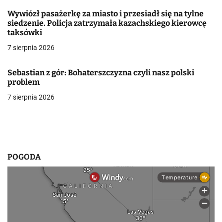
Wywiózł pasażerkę za miasto i przesiadł się na tylne
p
siedzenie. Policja zatrzymała kazachskiego kierowcę
taksówki
i
7 sierpnia 2026
s
u
Sebastian z gór: Bohaterszczyzna czyli nasz polski
problem
7 sierpnia 2026
POGODA