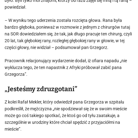
było. Byli tylko moi znajomi, którzy od razu zajęli się mną i tą raną –
powiedział.
– W wyniku tego uderzenia została rozcięta głowa. Rana była
bardzo głęboka, ponieważ w rozmowie z jednym z chirurgów tutaj
na SOR dowiedziałem się, że tak, jak długo pracuje ten chirurg, czyli
20 lat, tak głębokiej rany, rozległej głębokiej rany w głowie, w tej
części głowy, nie widział – podsumował pan Grzegorz.
Pracownik relacjonujący wydarzenie dodał, iż ofiara napadu „nie
wyklucza tego, że ten napastnik z Afryki próbował zabić pana
Grzegorza”.
„Jesteśmy zdruzgotani”
Z kolei Rafał Mekler, który odwiedził pana Grzegorza w szpitalu
podkreślił, że mężczyzna „nie spodziewał się że w swoim mieście
może go coś takiego spotkać, że ktoś go od tyłu zaatakuje, a
szczególnie w urodziny które chciał spędzić z przyjaciółmi na
mieście”.