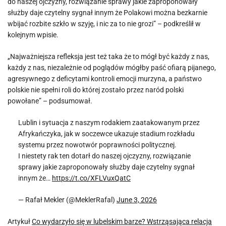
do naszej ojczyzny, rozwiązanie sprawy jakie zaproponowały
służby daje czytelny sygnał innym że Polakowi można bezkarnie
wbijać rozbite szkło w szyję, i nic za to nie grozi” – podkreślił w
kolejnym wpisie.
„Najważniejsza refleksja jest też taka że to mógł być każdy z nas,
każdy z nas, niezależnie od poglądów mógłby paść ofiarą pijanego,
agresywnego z deficytami kontroli emocji murzyna, a państwo
polskie nie spełni roli do której zostało przez naród polski
powołane” – podsumował.
Lublin i sytuacja z naszym rodakiem zaatakowanym przez
Afrykańczyka, jak w soczewce ukazuje stadium rozkładu
systemu przez nowotwór poprawności politycznej.
I niestety rak ten dotarł do naszej ojczyzny, rozwiązanie
sprawy jakie zaproponowały służby daje czytelny sygnał
innym że…
https://t.co/XFLVuxQatC
— Rafał Mekler (@MeklerRafal)
June 3, 2026
Artykuł
Co wydarzyło się w lubelskim barze? Wstrząsająca relacja