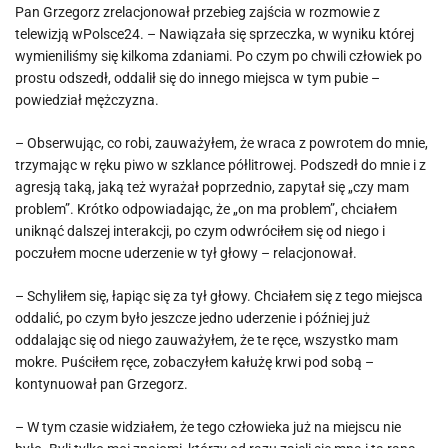
Pan Grzegorz zrelacjonował przebieg zajścia w rozmowie z
telewizją wPolsce24. – Nawiązała się sprzeczka, w wyniku której
wymieniliśmy się kilkoma zdaniami. Po czym po chwili człowiek po
prostu odszedł, oddalił się do innego miejsca w tym pubie –
powiedział mężczyzna.
– Obserwując, co robi, zauważyłem, że wraca z powrotem do mnie,
trzymając w ręku piwo w szklance półlitrowej. Podszedł do mnie i z
agresją taką, jaką też wyrażał poprzednio, zapytał się „czy mam
problem”. Krótko odpowiadając, że „on ma problem”, chciałem
uniknąć dalszej interakcji, po czym odwróciłem się od niego i
poczułem mocne uderzenie w tył głowy – relacjonował.
– Schyliłem się, łapiąc się za tył głowy. Chciałem się z tego miejsca
oddalić, po czym było jeszcze jedno uderzenie i później już
oddalając się od niego zauważyłem, że te ręce, wszystko mam
mokre. Puściłem ręce, zobaczyłem kałużę krwi pod sobą –
kontynuował pan Grzegorz.
– W tym czasie widziałem, że tego człowieka już na miejscu nie