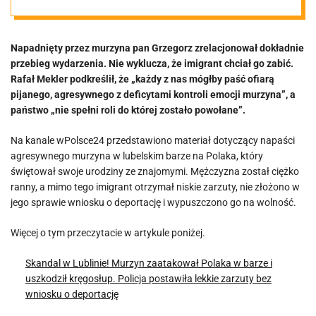
relacja ofiary
Napadnięty przez murzyna pan Grzegorz zrelacjonował dokładnie
napastnika z
przebieg wydarzenia. Nie wyklucza, że imigrant chciał go zabić.
Rafał Mekler podkreślił, że „każdy z nas mógłby paść ofiarą
Zimbabwe.
pijanego, agresywnego z deficytami kontroli emocji murzyna”, a
państwo „nie spełni roli do której zostało powołane”.
Chirurg od 20
Na kanale wPolsce24 przedstawiono materiał dotyczący napaści
agresywnego murzyna w lubelskim barze na Polaka, który
lat nie widział
świętował swoje urodziny ze znajomymi. Mężczyzna został ciężko
ranny, a mimo tego imigrant otrzymał niskie zarzuty, nie złożono w
jego sprawie wniosku o deportację i wypuszczono go na wolność.
czegoś takiego
Więcej o tym przeczytacie w artykule poniżej.
Skandal w Lublinie! Murzyn zaatakował Polaka w barze i
uszkodził kręgosłup. Policja postawiła lekkie zarzuty bez
wniosku o deportację