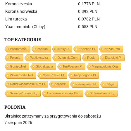
Korona czeska
0.1773 PLN
Korona norweska
0.392 PLN
Lira turecka
0.0782 PLN
Yuan renminbi (Chiny)
0.553 PLN
TOP KATEGORIE
Wiadomości
Poznań
Kresy.pl
Epoznan.pl
Nczas.info
Polonia
Publicystyka
Dziennik.com
Rosja
Dlapolski.pl
Goniec.net
Globalizacja
TenPoznan.pl
Magnapolonia.org
Wolnemedia.net
Mysl-Polska.pl
Twojapogoda.pl
Dobrewiadomosci.net.pl
Zdrowie
Prisonplanet.pl
Religia
Sekrety-Zdrowia.org
Gazetawarszawska.com
Stolikwolnosci.org
POLONIA
Ukrainiec zatrzymany za przygotowania do sabotażu
7 sierpnia 2026