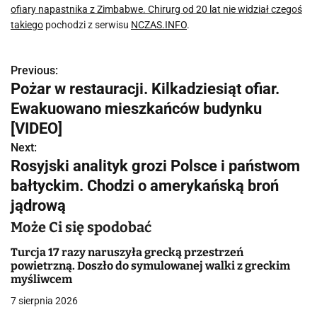
ofiary napastnika z Zimbabwe. Chirurg od 20 lat nie widział czegoś
takiego
pochodzi z serwisu
NCZAS.INFO
.
Previous:
N
Pożar w restauracji. Kilkadziesiąt ofiar.
a
Ewakuowano mieszkańców budynku
w
[VIDEO]
Next:
i
Rosyjski analityk grozi Polsce i państwom
g
bałtyckim. Chodzi o amerykańską broń
jądrową
a
Może Ci się spodobać
c
Turcja 17 razy naruszyła grecką przestrzeń
j
powietrzną. Doszło do symulowanej walki z greckim
myśliwcem
a
7 sierpnia 2026
w