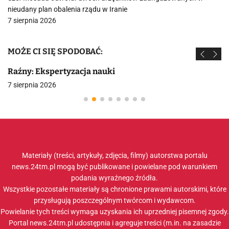
nieudany plan obalenia rządu w Iranie
7 sierpnia 2026
MOŻE CI SIĘ SPODOBAĆ:
Raźny: Ekspertyzacja nauki
7 sierpnia 2026
Materiały (treści, artykuły, zdjęcia, filmy) autorstwa portalu
news.24tm.pl mogą być publikowane i powielane pod warunkiem
podania wyraźnego źródła.
Wszystkie pozostałe materiały są chronione prawami autorskimi, które
przysługują poszczególnym twórcom i wydawcom.
Powielanie tych treści wymaga uzyskania ich uprzedniej pisemnej zgody.
Portal news.24tm.pl udostępnia i agreguje treści (m.in. na zasadzie