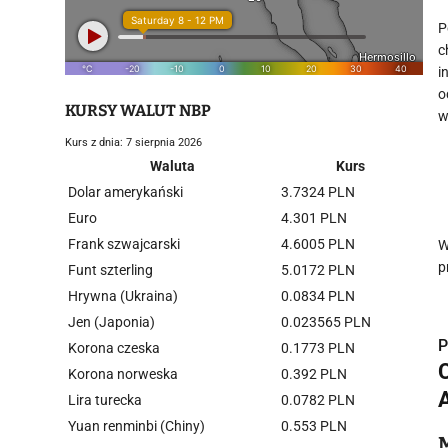
P
c
i
o
KURSY WALUT NBP
w
Kurs z dnia: 7 sierpnia 2026
Waluta
Kurs
Dolar amerykański
3.7324 PLN
Euro
4.301 PLN
Frank szwajcarski
4.6005 PLN
W
p
Funt szterling
5.0172 PLN
Hrywna (Ukraina)
0.0834 PLN
Jen (Japonia)
0.023565 PLN
P
Korona czeska
0.1773 PLN
Korona norweska
0.392 PLN
Lira turecka
0.0782 PLN
Yuan renminbi (Chiny)
0.553 PLN