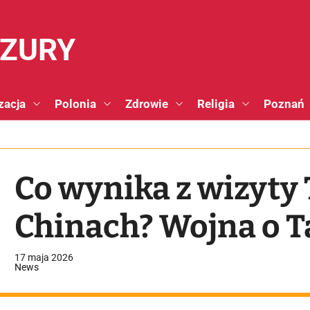
NZURY
zacja
Polonia
Zdrowie
Religia
Poznań
Co wynika z wizyty
Chinach? Wojna o T
17 maja 2026
News