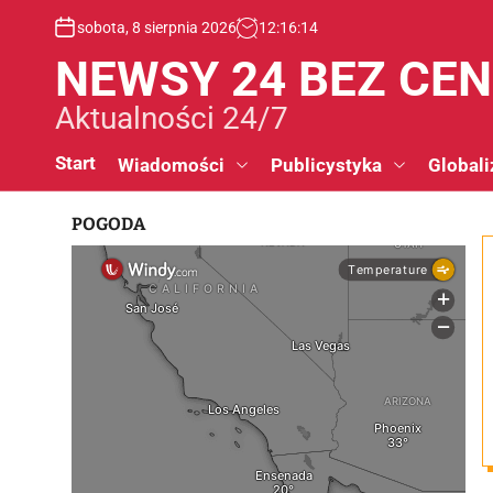
S
sobota, 8 sierpnia 2026
12
:
16
:
15
k
i
NEWSY 24 BEZ CE
p
t
Aktualności 24/7
o
c
Start
Wiadomości
Publicystyka
Globali
o
n
POGODA
t
e
n
t