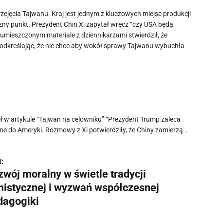
ejęcia Tajwanu. Kraj jest jednym z kluczowych miejsc produkcji
czny punkt. Prezydent Chin Xi zapytał wręcz “czy USA będą
 umieszczonym materiale z dziennikarzami stwierdził, że
 podkreślając, że nie chce aby wokół sprawy Tajwanu wybuchła
ł w artykule “Tajwan na celowniku” “Prezydent Trump zaleca
ne do Ameryki. Rozmowy z Xi potwierdziły, że Chiny zamierzą…
:
zwój moralny w świetle tradycji
mistycznej i wyzwań współczesnej
dagogiki