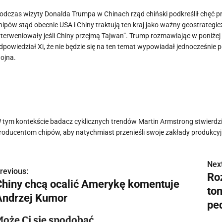
odczas wizyty Donalda Trumpa w Chinach rząd chiński podkreślił chęć prz
hipów stąd obecnie USA i Chiny traktują ten kraj jako ważny geostrategi
nterweniowały jeśli Chiny przejmą Tajwan”. Trump rozmawiając w poniżej
dpowiedział Xi, że nie będzie się na ten temat wypowiadał jednocześnie
ojna.
 tym kontekście badacz cyklicznych trendów Martin Armstrong stwierdzi
roducentom chipów, aby natychmiast przenieśli swoje zakłady produkcyj
Next
N
revious:
Ro
Chiny chcą ocalić Amerykę komentuje
a
to
Andrzej Kumor
w
pe
Może Ci się spodobać