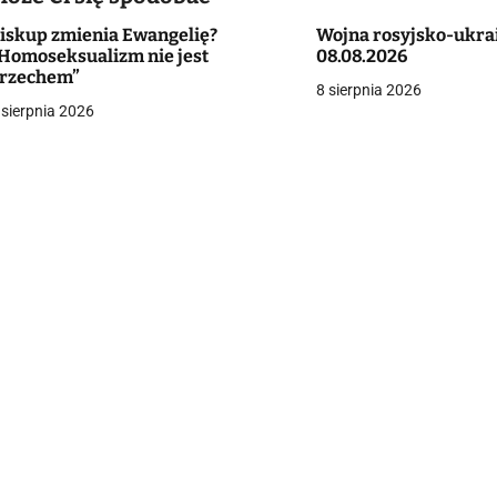
iskup zmienia Ewangelię?
Wojna rosyjsko-ukra
g
Homoseksualizm nie jest
08.08.2026
rzechem”
a
8 sierpnia 2026
 sierpnia 2026
c
a
w
p
s
u