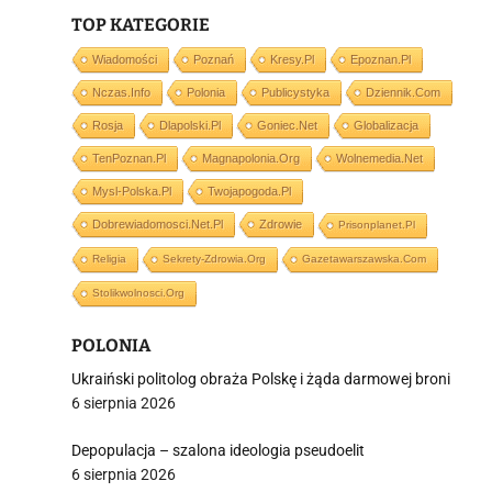
TOP KATEGORIE
Wiadomości
Poznań
Kresy.pl
Epoznan.pl
Nczas.info
Polonia
Publicystyka
Dziennik.com
i
Rosja
Dlapolski.pl
Goniec.net
Globalizacja
TenPoznan.pl
Magnapolonia.org
Wolnemedia.net
Mysl-Polska.pl
Twojapogoda.pl
Dobrewiadomosci.net.pl
Zdrowie
Prisonplanet.pl
Religia
Sekrety-Zdrowia.org
Gazetawarszawska.com
Stolikwolnosci.org
POLONIA
Ukraiński politolog obraża Polskę i żąda darmowej broni
6 sierpnia 2026
Depopulacja – szalona ideologia pseudoelit
6 sierpnia 2026