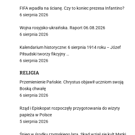
FIFA wpadła na ścianę. Czy to koniec prezesa Infantino?
6 sierpnia 2026
Wojna rosyjsko-ukraińska. Raport 06.08.2026
6 sierpnia 2026
Kalendarium historyczne: 6 sierpnia 1914 roku – Józef
Piłsudski tworzy fikcyjny …
6 sierpnia 2026
RELIGIA
Przemienienie Pańskie. Chrystus objawił uczniom swoją
Boską chwałę
6 sierpnia 2026
Rząd i Episkopat rozpoczęły przygotowania do wizyty
papieża w Polsce
5 sierpnia 2026
Śnieg w środku rzymskiego lata. Skąd wziął się kult Matki