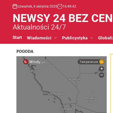
S
czwartek, 6 sierpnia 2026
16
:
49
:
42
k
i
NEWSY 24 BEZ CE
p
t
Aktualności 24/7
o
c
Start
Wiadomości
Publicystyka
Globali
o
n
POGODA
t
e
n
t