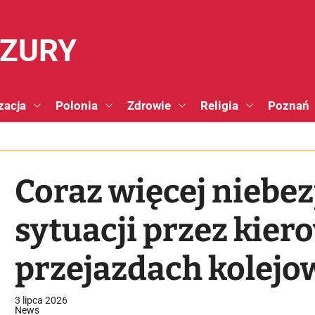
NZURY
zacja
Polonia
Zdrowie
Religia
Poznań
Coraz więcej niebe
sytuacji przez kie
przejazdach kolej
wzrost w II kwartal
3 lipca 2026
News