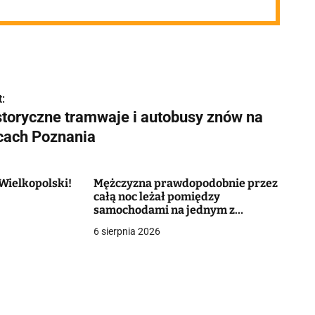
:
storyczne tramwaje i autobusy znów na
icach Poznania
Wielkopolski!
Mężczyzna prawdopodobnie przez
całą noc leżał pomiędzy
samochodami na jednym z
parkingów w regionie
6 sierpnia 2026