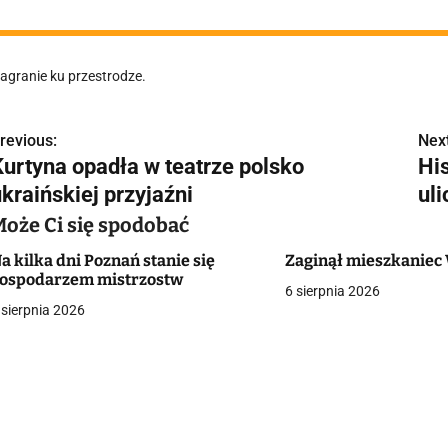
agranie ku przestrodze.
revious:
Next
N
Kurtyna opadła w teatrze polsko
Hi
a
kraińskiej przyjaźni
ul
w
Może Ci się spodobać
a kilka dni Poznań stanie się
Zaginął mieszkaniec 
ospodarzem mistrzostw
6 sierpnia 2026
g
 sierpnia 2026
a
c