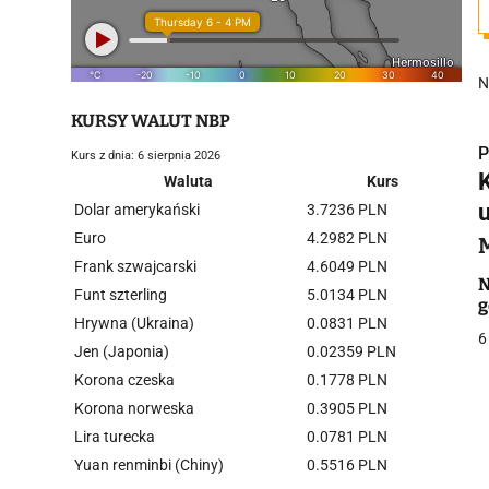
N
KURSY WALUT NBP
P
Kurs z dnia: 6 sierpnia 2026
Waluta
Kurs
u
Dolar amerykański
3.7236 PLN
Euro
4.2982 PLN
Frank szwajcarski
4.6049 PLN
i
N
Funt szterling
5.0134 PLN
g
Hrywna (Ukraina)
0.0831 PLN
6
Jen (Japonia)
0.02359 PLN
Korona czeska
0.1778 PLN
Korona norweska
0.3905 PLN
Lira turecka
0.0781 PLN
j
Yuan renminbi (Chiny)
0.5516 PLN