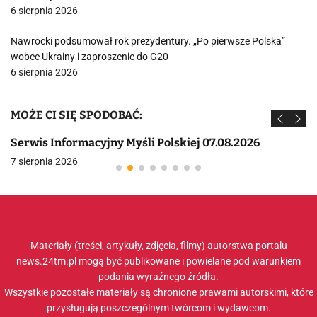
6 sierpnia 2026
Nawrocki podsumował rok prezydentury. „Po pierwsze Polska”
wobec Ukrainy i zaproszenie do G20
6 sierpnia 2026
MOŻE CI SIĘ SPODOBAĆ:
Serwis Informacyjny Myśli Polskiej 07.08.2026
7 sierpnia 2026
Materiały (treści, artykuły, zdjęcia, filmy) autorstwa portalu
news.24tm.pl mogą być publikowane i powielane pod warunkiem
podania wyraźnego źródła.
Wszystkie pozostałe materiały są chronione prawami autorskimi, które
przysługują poszczególnym twórcom i wydawcom.