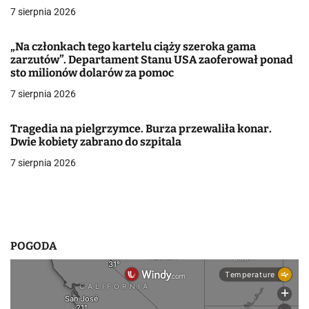
7 sierpnia 2026
c
j
„Na członkach tego kartelu ciąży szeroka gama
zarzutów”. Departament Stanu USA zaoferował ponad
a
sto milionów dolarów za pomoc
w
7 sierpnia 2026
p
Tragedia na pielgrzymce. Burza przewaliła konar.
Dwie kobiety zabrano do szpitala
i
7 sierpnia 2026
s
u
POGODA