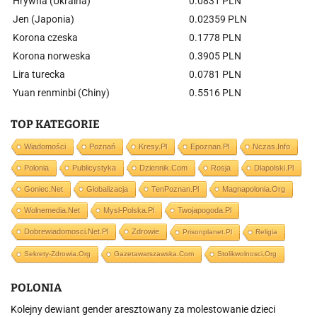
Hrywna (Ukraina)
0.0831 PLN
Jen (Japonia)
0.02359 PLN
Korona czeska
0.1778 PLN
Korona norweska
0.3905 PLN
Lira turecka
0.0781 PLN
Yuan renminbi (Chiny)
0.5516 PLN
TOP KATEGORIE
Wiadomości
Poznań
Kresy.pl
Epoznan.pl
Nczas.info
Polonia
Publicystyka
Dziennik.com
Rosja
Dlapolski.pl
Goniec.net
Globalizacja
TenPoznan.pl
Magnapolonia.org
Wolnemedia.net
Mysl-Polska.pl
Twojapogoda.pl
Dobrewiadomosci.net.pl
Zdrowie
Prisonplanet.pl
Religia
Sekrety-Zdrowia.org
Gazetawarszawska.com
Stolikwolnosci.org
POLONIA
Kolejny dewiant gender aresztowany za molestowanie dzieci