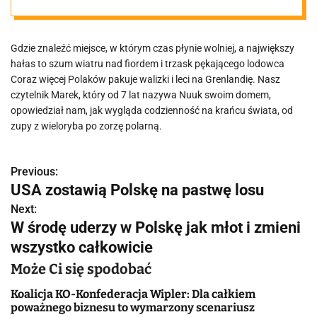
wyspie świata.
Gdzie znaleźć miejsce, w którym czas płynie wolniej, a największy
Co ich tam
hałas to szum wiatru nad fiordem i trzask pękającego lodowca
Coraz więcej Polaków pakuje walizki i leci na Grenlandię. Nasz
przyciąga
czytelnik Marek, który od 7 lat nazywa Nuuk swoim domem,
opowiedział nam, jak wygląda codzienność na krańcu świata, od
zupy z wieloryba po zorzę polarną.
Previous:
N
USA zostawią Polskę na pastwę losu
a
Next:
W środę uderzy w Polskę jak młot i zmieni
w
wszystko całkowicie
i
Może Ci się spodobać
g
Koalicja KO-Konfederacja Wipler: Dla całkiem
a
poważnego biznesu to wymarzony scenariusz