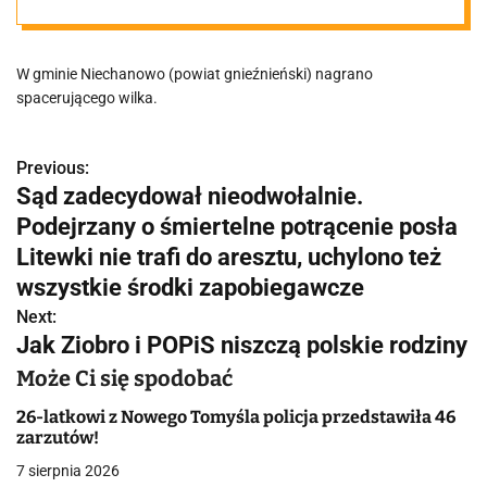
zachowanie
W gminie Niechanowo (powiat gnieźnieński) nagrano
ostrożności. W
spacerującego wilka.
internecie
Previous:
N
Sąd zadecydował nieodwołalnie.
pojawiło się
a
Podejrzany o śmiertelne potrącenie posła
w
Litewki nie trafi do aresztu, uchylono też
nagranie
wszystkie środki zapobiegawcze
i
Next:
g
Jak Ziobro i POPiS niszczą polskie rodziny
a
Może Ci się spodobać
c
26-latkowi z Nowego Tomyśla policja przedstawiła 46
zarzutów!
j
7 sierpnia 2026