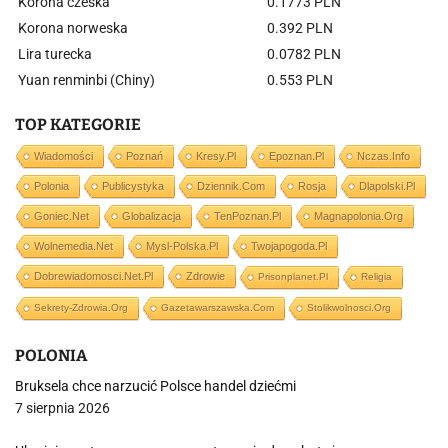
Korona czeska
0.1773 PLN
Korona norweska
0.392 PLN
Lira turecka
0.0782 PLN
Yuan renminbi (Chiny)
0.553 PLN
TOP KATEGORIE
Wiadomości
Poznań
Kresy.pl
Epoznan.pl
Nczas.info
Polonia
Publicystyka
Dziennik.com
Rosja
Dlapolski.pl
Goniec.net
Globalizacja
TenPoznan.pl
Magnapolonia.org
Wolnemedia.net
Mysl-Polska.pl
Twojapogoda.pl
Dobrewiadomosci.net.pl
Zdrowie
Prisonplanet.pl
Religia
Sekrety-Zdrowia.org
Gazetawarszawska.com
Stolikwolnosci.org
POLONIA
Bruksela chce narzucić Polsce handel dziećmi
7 sierpnia 2026