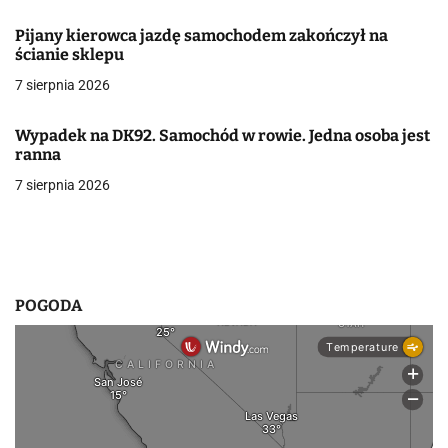
a
Pijany kierowca jazdę samochodem zakończył na
w
ścianie sklepu
7 sierpnia 2026
p
i
Wypadek na DK92. Samochód w rowie. Jedna osoba jest
ranna
s
7 sierpnia 2026
u
POGODA