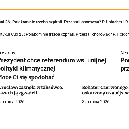
ud 26′: Polakom nie trzeba szpitali. Przestali chorować? P. Holocher i
rtykuł
Cud 26′: Polakom nie trzeba szpitali. Przestali chorować? P. Holo
revious:
Next
N
Prezydent chce referendum ws. unijnej
Po
a
olityki klimatycznej
pr
w
Może Ci się spodobać
rocław: zasnęła w taksówce.
Bohater Czerwonego
azach ją zgwałcił
oskarżony o zabójst
g
 sierpnia 2026
8 sierpnia 2026
a
c