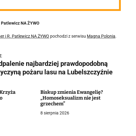
 R. Patlewicz NA ŻYWO
cher i R. Patlewicz NA ŻYWO
pochodzi z serwisu
Magna Polonia
.
:
dpalenie najbardziej prawdopodobną
zyczyną pożaru lasu na Lubelszczyźnie
 Krzyża
Biskup zmienia Ewangelię?
wo
„Homoseksualizm nie jest
grzechem”
8 sierpnia 2026