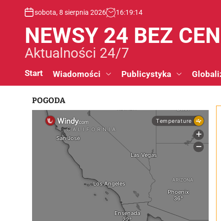
S
sobota, 8 sierpnia 2026
16
:
19
:
15
k
i
NEWSY 24 BEZ CE
p
t
Aktualności 24/7
o
c
Start
Wiadomości
Publicystyka
Globali
o
n
POGODA
t
e
n
t