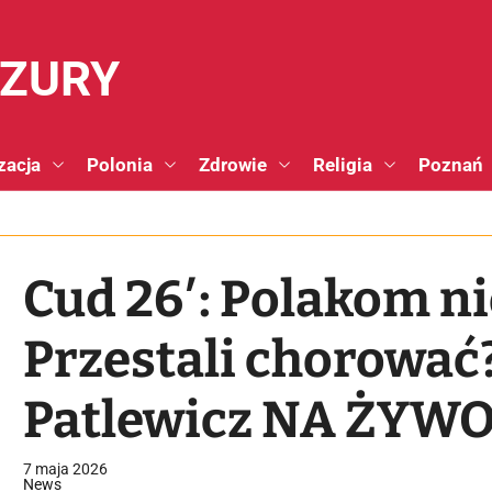
NZURY
zacja
Polonia
Zdrowie
Religia
Poznań
Cud 26′: Polakom nie
Przestali chorować? 
Patlewicz NA ŻYW
7 maja 2026
News