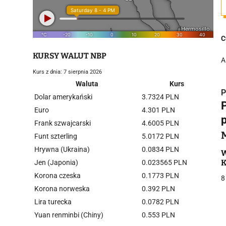
C
KURSY WALUT NBP
A
Kurs z dnia: 7 sierpnia 2026
Waluta
Kurs
P
Dolar amerykański
3.7324 PLN
Euro
4.301 PLN
p
Frank szwajcarski
4.6005 PLN
Funt szterling
5.0172 PLN
Hrywna (Ukraina)
0.0834 PLN
i
W
K
Jen (Japonia)
0.023565 PLN
Korona czeska
0.1773 PLN
8
Korona norweska
0.392 PLN
Lira turecka
0.0782 PLN
Yuan renminbi (Chiny)
0.553 PLN