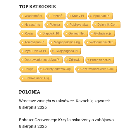
j
TOP KATEGORIE
Wiadomości
Poznań
Kresy.pl
Epoznan.pl
Nczas.info
Polonia
Publicystyka
Dziennik.com
Rosja
Dlapolski.pl
Goniec.net
Globalizacja
TenPoznan.pl
Magnapolonia.org
Wolnemedia.net
i
Mysl-Polska.pl
Twojapogoda.pl
Dobrewiadomosci.net.pl
Zdrowie
Prisonplanet.pl
Religia
Sekrety-Zdrowia.org
Gazetawarszawska.com
Stolikwolnosci.org
POLONIA
Wrocław: zasnęła w taksówce. Kazach ją zgwałcił
8 sierpnia 2026
Bohater Czerwonego Krzyża oskarżony o zabójstwo
8 sierpnia 2026