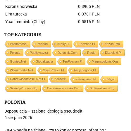
Korona norweska
0.3905 PLN
Lira turecka
0.0781 PLN
Yuan renminbi (Chiny)
0.5516 PLN
TOP KATEGORIE
Wiadomości
Poznań
Kresy.pl
Epoznan.pl
Nczas.info
Polonia
Publicystyka
Dziennik.com
Rosja
Dlapolski.pl
Goniec.net
Globalizacja
TenPoznan.pl
Magnapolonia.org
Wolnemedia.net
Mysl-Polska.pl
Twojapogoda.pl
Dobrewiadomosci.net.pl
Zdrowie
Prisonplanet.pl
Religia
Sekrety-Zdrowia.org
Gazetawarszawska.com
Stolikwolnosci.org
POLONIA
Depopulacja – szalona ideologia pseudoelit
6 sierpnia 2026
FIFA wpadła na ścianę. Czy to koniec prezesa Infantino?