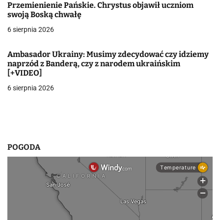
j
Przemienienie Pańskie. Chrystus objawił uczniom
swoją Boską chwałę
a
6 sierpnia 2026
w
p
Ambasador Ukrainy: Musimy zdecydować czy idziemy
naprzód z Banderą, czy z narodem ukraińskim
i
[+VIDEO]
6 sierpnia 2026
s
u
POGODA