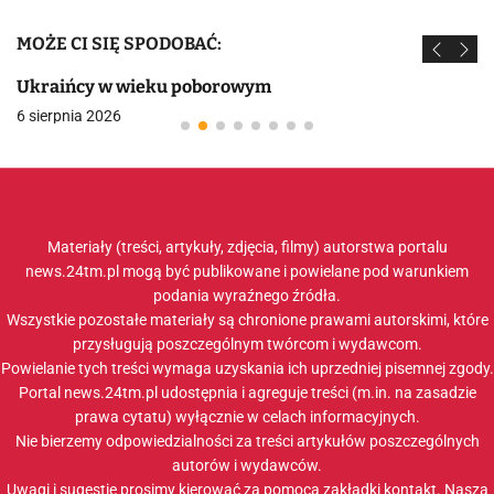
MOŻE CI SIĘ SPODOBAĆ:
Ukraińcy w wieku poborowym
6 sierpnia 2026
Materiały (treści, artykuły, zdjęcia, filmy) autorstwa portalu
news.24tm.pl mogą być publikowane i powielane pod warunkiem
podania wyraźnego źródła.
Wszystkie pozostałe materiały są chronione prawami autorskimi, które
przysługują poszczególnym twórcom i wydawcom.
Powielanie tych treści wymaga uzyskania ich uprzedniej pisemnej zgody.
Portal news.24tm.pl udostępnia i agreguje treści (m.in. na zasadzie
prawa cytatu) wyłącznie w celach informacyjnych.
Nie bierzemy odpowiedzialności za treści artykułów poszczególnych
autorów i wydawców.
Uwagi i sugestie prosimy kierować za pomocą zakładki
kontakt
. Nasza