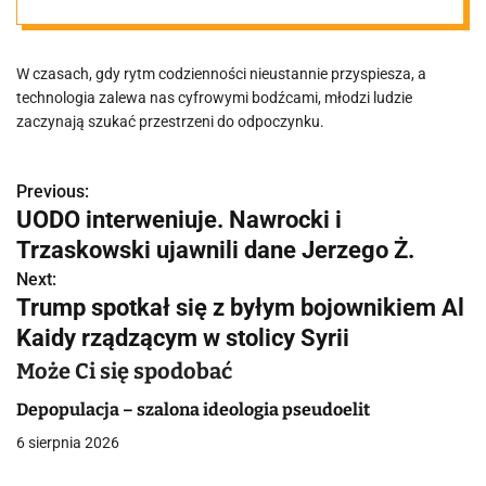
W czasach, gdy rytm codzienności nieustannie przyspiesza, a
technologia zalewa nas cyfrowymi bodźcami, młodzi ludzie
zaczynają szukać przestrzeni do odpoczynku.
Previous:
N
UODO interweniuje. Nawrocki i
a
Trzaskowski ujawnili dane Jerzego Ż.
w
Next:
Trump spotkał się z byłym bojownikiem Al
i
Kaidy rządzącym w stolicy Syrii
g
Może Ci się spodobać
a
Depopulacja – szalona ideologia pseudoelit
c
6 sierpnia 2026