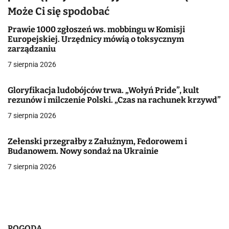
g
Może Ci się spodobać
a
Prawie 1000 zgłoszeń ws. mobbingu w Komisji
Europejskiej. Urzędnicy mówią o toksycznym
c
zarządzaniu
j
7 sierpnia 2026
a
Gloryfikacja ludobójców trwa. „Wołyń Pride”, kult
rezunów i milczenie Polski. „Czas na rachunek krzywd”
w
7 sierpnia 2026
p
i
Zełenski przegrałby z Załużnym, Fedorowem i
Budanowem. Nowy sondaż na Ukrainie
s
7 sierpnia 2026
u
POGODA