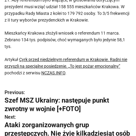
21. Aby referendum było wiążące, w głosowaniu dotyczącym
prezydent musi wziąć udział 158 555 mieszkańców Krakowa. W
przypadku Rady Miasta z kolei to 179 792 osoby. To 3/5 frekwencji
z II tury wyborów prezydenckich w Krakowie.
Mieszkańcy Krakowa złożyli wniosek o referendum 11 marca.
Zebrano 134 tys. podpisów, choć wymaganych było jedynie 58,1
tys.
Artykuł
Cyrk przed niedzielnym referendum w Krakowie. Radni nie
przyszli na specjalne posiedzenie. „To jest pożar emocjonalny”
pochodzi z serwisu
NCZAS.INFO
.
Previous:
N
Szef MSZ Ukrainy: następuje punkt
a
zwrotny w wojnie [+FOTO]
w
Next:
Ataki zorganizowanych grup
i
przestępczych. Nie żyje kilkadziesiąt osób