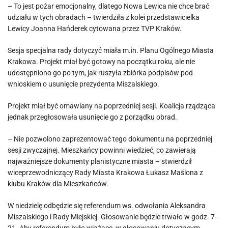
– To jest pożar emocjonalny, dlatego Nowa Lewica nie chce brać
udziału w tych obradach – twierdziła z kolei przedstawicielka
Lewicy Joanna Hańderek cytowana przez TVP Kraków.
Sesja specjalna rady dotyczyć miała m.in. Planu Ogólnego Miasta
Krakowa. Projekt miał być gotowy na początku roku, ale nie
udostępniono go po tym, jak ruszyła zbiórka podpisów pod
wnioskiem o usunięcie prezydenta Miszalskiego.
Projekt miał być omawiany na poprzedniej sesji. Koalicja rządząca
jednak przegłosowała usunięcie go z porządku obrad.
– Nie pozwolono zaprezentować tego dokumentu na poprzedniej
sesji zwyczajnej. Mieszkańcy powinni wiedzieć, co zawierają
najważniejsze dokumenty planistyczne miasta – stwierdził
wiceprzewodniczący Rady Miasta Krakowa Łukasz Maślona z
klubu Kraków dla Mieszkańców.
W niedzielę odbędzie się referendum ws. odwołania Aleksandra
Miszalskiego i Rady Miejskiej. Głosowanie będzie trwało w godz. 7-