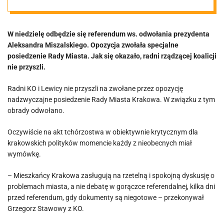
Radni nie
W niedzielę odbędzie się referendum ws. odwołania prezydenta
przyszli na
Aleksandra Miszalskiego. Opozycja zwołała specjalne
posiedzenie Rady Miasta. Jak się okazało, radni rządzącej koalicji
specjalne
nie przyszli.
Radni KO i Lewicy nie przyszli na zwołane przez opozycję
posiedzenie.
nadzwyczajne posiedzenie Rady Miasta Krakowa. W związku z tym
obrady odwołano.
„To jest pożar
Oczywiście na akt tchórzostwa w obiektywnie krytycznym dla
krakowskich polityków momencie każdy z nieobecnych miał
emocjonalny”
wymówkę.
– Mieszkańcy Krakowa zasługują na rzetelną i spokojną dyskusję o
problemach miasta, a nie debatę w gorączce referendalnej, kilka dni
przed referendum, gdy dokumenty są niegotowe – przekonywał
Grzegorz Stawowy z KO.