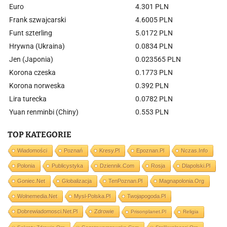
Euro
4.301 PLN
Frank szwajcarski
4.6005 PLN
Funt szterling
5.0172 PLN
Hrywna (Ukraina)
0.0834 PLN
Jen (Japonia)
0.023565 PLN
Korona czeska
0.1773 PLN
Korona norweska
0.392 PLN
Lira turecka
0.0782 PLN
Yuan renminbi (Chiny)
0.553 PLN
TOP KATEGORIE
Wiadomości
Poznań
Kresy.pl
Epoznan.pl
Nczas.info
Polonia
Publicystyka
Dziennik.com
Rosja
Dlapolski.pl
Goniec.net
Globalizacja
TenPoznan.pl
Magnapolonia.org
Wolnemedia.net
Mysl-Polska.pl
Twojapogoda.pl
Dobrewiadomosci.net.pl
Zdrowie
Prisonplanet.pl
Religia