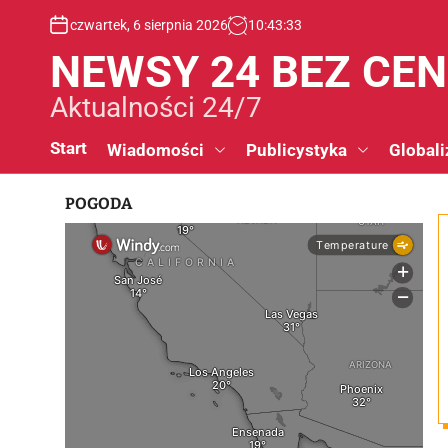
S
czwartek, 6 sierpnia 2026
10
:
43
:
33
k
i
NEWSY 24 BEZ CE
p
t
Aktualności 24/7
o
c
Start
Wiadomości
Publicystyka
Globali
o
n
POGODA
t
e
n
t