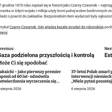
7 grudnia 1970 roku zapisał się w historii jako Czarny Czwartek – najtr
oranka w Gdyni wojsko i milicja użyły broni palnej wobec bezbronnych st
ładz o powrót do zakładów. Bezpośrednim tłem wydarzeń były ogłoszon
rtykuł
Czarny Czwartek. Gdy władza kazała strzelać do robotników
poch
ewsy
.
revious:
Next
N
Gaza podzielona przyszłością i kontrolą
Es
a
Może Ci się spodobać
w
akaichi – jako pierwszy premier
37-letni Polak zmarł 
aponii od 60 lat- odmówiła
interwencji niemieckie
otwierdzenia wyrzeczenia się
„Wiele pytań pozostaj
roni atomowej
odpowiedzi”
g
 sierpnia 2026
6 sierpnia 2026
a
c