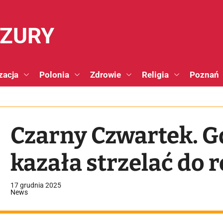
NZURY
zacja
Polonia
Zdrowie
Religia
Poznań
Czarny Czwartek. G
kazała strzelać do
17 grudnia 2025
News