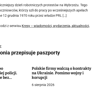
agiczniejszy dzień robotniczych protestów na Wybrzeżu. Tego
oczniowców, którzy szli do pracy po wcześniejszych apelach
e 12 grudnia 1970 roku przez władze PRL […]
odzi z serwisu
Kresy – wiadomości, wydarzenia, aktualności,
:
tonia przepisuje paszporty
po
Polskie firmy walczą o kontrakty
j policji.
na Ukrainie. Pomimo wojny i
e bez
korupcji
6 sierpnia 2026