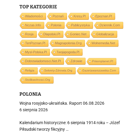
j
TOP KATEGORIE
Wiadomości
Poznań
Kresy.pl
Epoznan.pl
Nczas.info
Polonia
Publicystyka
Dziennik.com
Rosja
Dlapolski.pl
Goniec.net
Globalizacja
TenPoznan.pl
Magnapolonia.org
Wolnemedia.net
i
Mysl-Polska.pl
Twojapogoda.pl
Dobrewiadomosci.net.pl
Zdrowie
Prisonplanet.pl
Religia
Sekrety-Zdrowia.org
Gazetawarszawska.com
Stolikwolnosci.org
POLONIA
Wojna rosyjsko-ukraińska. Raport 06.08.2026
6 sierpnia 2026
Kalendarium historyczne: 6 sierpnia 1914 roku – Józef
Piłsudski tworzy fikcyjny …