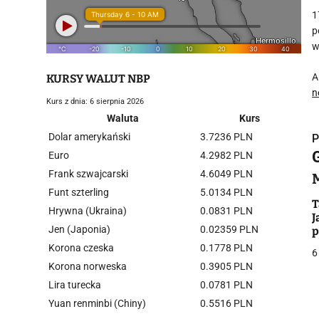
1
p
w
A
KURSY WALUT NBP
n
Kurs z dnia: 6 sierpnia 2026
Waluta
Kurs
Dolar amerykański
3.7236 PLN
P
Euro
4.2982 PLN
Frank szwajcarski
4.6049 PLN
Funt szterling
5.0134 PLN
T
Hrywna (Ukraina)
0.0831 PLN
J
i
Jen (Japonia)
0.02359 PLN
p
b
Korona czeska
0.1778 PLN
6
Korona norweska
0.3905 PLN
Lira turecka
0.0781 PLN
Yuan renminbi (Chiny)
0.5516 PLN