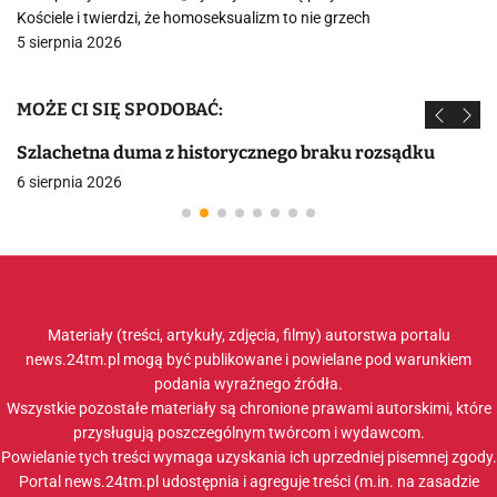
Kościele i twierdzi, że homoseksualizm to nie grzech
5 sierpnia 2026
MOŻE CI SIĘ SPODOBAĆ:
Szlachetna duma z historycznego braku rozsądku
6 sierpnia 2026
Materiały (treści, artykuły, zdjęcia, filmy) autorstwa portalu
news.24tm.pl mogą być publikowane i powielane pod warunkiem
podania wyraźnego źródła.
Wszystkie pozostałe materiały są chronione prawami autorskimi, które
przysługują poszczególnym twórcom i wydawcom.
Powielanie tych treści wymaga uzyskania ich uprzedniej pisemnej zgody.
Portal news.24tm.pl udostępnia i agreguje treści (m.in. na zasadzie