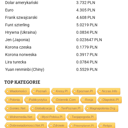
Dolar amerykański
3.732 PLN
Euro
4.305 PLN
Frank szwajcarski
4.608 PLN
Funt szterling
5.0219 PLN
Hrywna (Ukraina)
0.0834 PLN
Jen (Japonia)
0.023647 PLN
Korona czeska
0.1779 PLN
Korona norweska
0.3917 PLN
Lira turecka
0.0784 PLN
Yuan renminbi (Chiny)
0.5529 PLN
TOP KATEGORIE
Wiadomości
Poznań
Kresy.pl
Epoznan.pl
Nczas.info
Polonia
Publicystyka
Dziennik.com
Rosja
Dlapolski.pl
Goniec.net
Globalizacja
TenPoznan.pl
Magnapolonia.org
Wolnemedia.net
Mysl-Polska.pl
Twojapogoda.pl
Dobrewiadomosci.net.pl
Zdrowie
Prisonplanet.pl
Religia