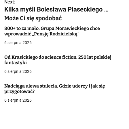
w
Next:
Kilka myśli Bolesława Piaseckiego …
i
Może Ci się spodobać
g
800+ to za mało. Grupa Morawieckiego chce
a
wprowadzić „Pensję Rodzicielską”
6 sierpnia 2026
c
j
Od Krasickiego do science fiction. 250 lat polskiej
fantastyki
a
6 sierpnia 2026
w
Nadciąga ulewa stulecia. Gdzie uderzy i jak się
p
przygotować?
i
6 sierpnia 2026
s
u