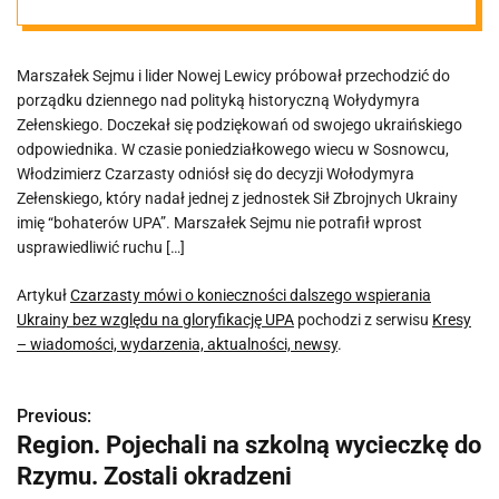
Ukrainy bez
Marszałek Sejmu i lider Nowej Lewicy próbował przechodzić do
względu na
porządku dziennego nad polityką historyczną Wołydymyra
Zełenskiego. Doczekał się podziękowań od swojego ukraińskiego
gloryfikację
odpowiednika. W czasie poniedziałkowego wiecu w Sosnowcu,
Włodzimierz Czarzasty odniósł się do decyzji Wołodymyra
Zełenskiego, który nadał jednej z jednostek Sił Zbrojnych Ukrainy
UPA
imię “bohaterów UPA”. Marszałek Sejmu nie potrafił wprost
usprawiedliwić ruchu […]
Artykuł
Czarzasty mówi o konieczności dalszego wspierania
Ukrainy bez względu na gloryfikację UPA
pochodzi z serwisu
Kresy
– wiadomości, wydarzenia, aktualności, newsy
.
Previous:
N
Region. Pojechali na szkolną wycieczkę do
a
Rzymu. Zostali okradzeni