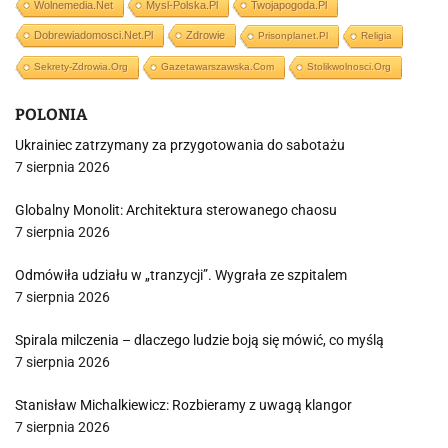
Wolnemedia.net
Mysl-Polska.pl
Twojapogoda.pl
Dobrewiadomosci.net.pl
Zdrowie
Prisonplanet.pl
Religia
Sekrety-Zdrowia.org
Gazetawarszawska.com
Stolikwolnosci.org
POLONIA
Ukrainiec zatrzymany za przygotowania do sabotażu
7 sierpnia 2026
Globalny Monolit: Architektura sterowanego chaosu
7 sierpnia 2026
Odmówiła udziału w „tranzycji”. Wygrała ze szpitalem
7 sierpnia 2026
Spirala milczenia – dlaczego ludzie boją się mówić, co myślą
7 sierpnia 2026
Stanisław Michalkiewicz: Rozbieramy z uwagą klangor
7 sierpnia 2026