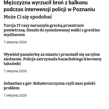
Mężczyzna wyrzucił broń z balkonu
i
podczas interwencji policji w Poznaniu
g
Może Ci się spodobać
a
Turcja 17 razy naruszyła grecką przestrzeń
powietrzną. Doszło do symulowanej walki z greckim
c
myśliwcem
j
7 sierpnia 2026
a
Wywiózł pasażerkę za miasto i przesiadł się na tylne
siedzenie. Policja zatrzymała kazachskiego kierowcę
w
taksówki
p
7 sierpnia 2026
i
Sebastian z gór: Bohaterszczyzna czyli nasz polski
s
problem
7 sierpnia 2026
u