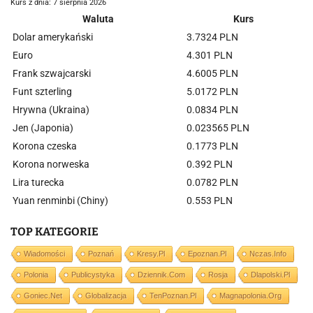
Kurs z dnia: 7 sierpnia 2026
Waluta
Kurs
Dolar amerykański
3.7324 PLN
Euro
4.301 PLN
Frank szwajcarski
4.6005 PLN
Funt szterling
5.0172 PLN
Hrywna (Ukraina)
0.0834 PLN
Jen (Japonia)
0.023565 PLN
Korona czeska
0.1773 PLN
Korona norweska
0.392 PLN
Lira turecka
0.0782 PLN
Yuan renminbi (Chiny)
0.553 PLN
TOP KATEGORIE
Wiadomości
Poznań
Kresy.pl
Epoznan.pl
Nczas.info
Polonia
Publicystyka
Dziennik.com
Rosja
Dlapolski.pl
Goniec.net
Globalizacja
TenPoznan.pl
Magnapolonia.org