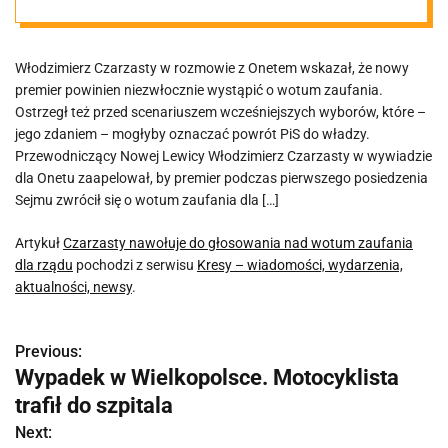
zaufania dla
Włodzimierz Czarzasty w rozmowie z Onetem wskazał, że nowy
rządu
premier powinien niezwłocznie wystąpić o wotum zaufania.
Ostrzegł też przed scenariuszem wcześniejszych wyborów, które –
jego zdaniem – mogłyby oznaczać powrót PiS do władzy.
Przewodniczący Nowej Lewicy Włodzimierz Czarzasty w wywiadzie
dla Onetu zaapelował, by premier podczas pierwszego posiedzenia
Sejmu zwrócił się o wotum zaufania dla […]
Artykuł
Czarzasty nawołuje do głosowania nad wotum zaufania
dla rządu
pochodzi z serwisu
Kresy – wiadomości, wydarzenia,
aktualności, newsy
.
Previous:
N
Wypadek w Wielkopolsce. Motocyklista
a
trafił do szpitala
w
Next: