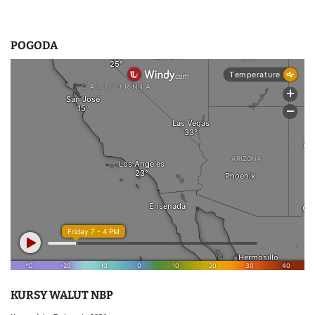
POGODA
KURSY WALUT NBP