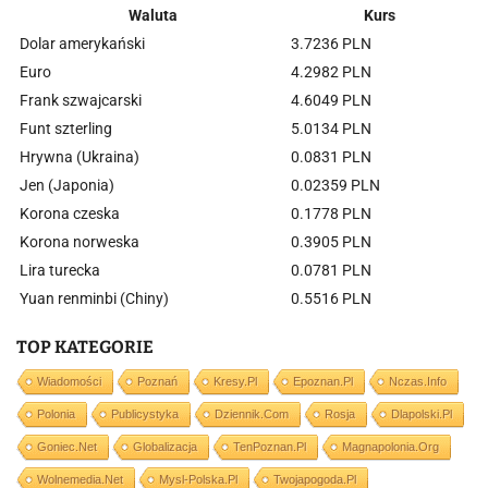
Waluta
Kurs
Dolar amerykański
3.7236 PLN
Euro
4.2982 PLN
Frank szwajcarski
4.6049 PLN
Funt szterling
5.0134 PLN
Hrywna (Ukraina)
0.0831 PLN
Jen (Japonia)
0.02359 PLN
Korona czeska
0.1778 PLN
Korona norweska
0.3905 PLN
Lira turecka
0.0781 PLN
Yuan renminbi (Chiny)
0.5516 PLN
TOP KATEGORIE
Wiadomości
Poznań
Kresy.pl
Epoznan.pl
Nczas.info
Polonia
Publicystyka
Dziennik.com
Rosja
Dlapolski.pl
Goniec.net
Globalizacja
TenPoznan.pl
Magnapolonia.org
Wolnemedia.net
Mysl-Polska.pl
Twojapogoda.pl