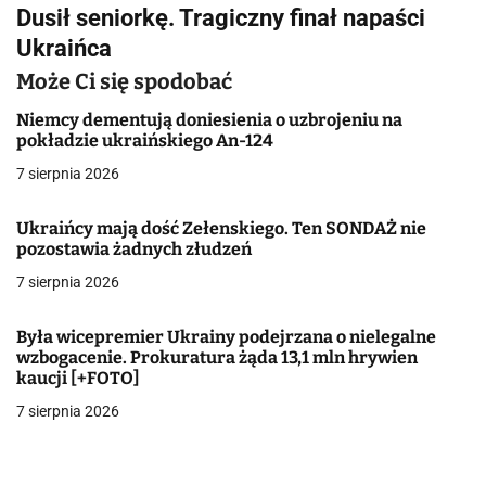
i
Dusił seniorkę. Tragiczny finał napaści
g
Ukraińca
a
Może Ci się spodobać
c
Niemcy dementują doniesienia o uzbrojeniu na
pokładzie ukraińskiego An-124
j
7 sierpnia 2026
a
Ukraińcy mają dość Zełenskiego. Ten SONDAŻ nie
w
pozostawia żadnych złudzeń
7 sierpnia 2026
p
i
Była wicepremier Ukrainy podejrzana o nielegalne
wzbogacenie. Prokuratura żąda 13,1 mln hrywien
s
kaucji [+FOTO]
u
7 sierpnia 2026