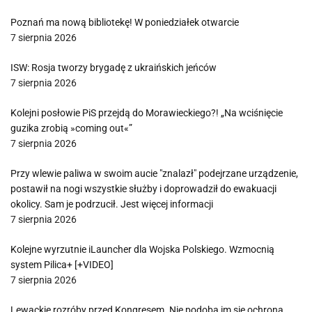
Poznań ma nową bibliotekę! W poniedziałek otwarcie
7 sierpnia 2026
ISW: Rosja tworzy brygadę z ukraińskich jeńców
7 sierpnia 2026
Kolejni posłowie PiS przejdą do Morawieckiego?! „Na wciśnięcie
guzika zrobią »coming out«”
7 sierpnia 2026
Przy wlewie paliwa w swoim aucie "znalazł" podejrzane urządzenie,
postawił na nogi wszystkie służby i doprowadził do ewakuacji
okolicy. Sam je podrzucił. Jest więcej informacji
7 sierpnia 2026
Kolejne wyrzutnie iLauncher dla Wojska Polskiego. Wzmocnią
system Pilica+ [+VIDEO]
7 sierpnia 2026
Lewackie rozróby przed Kongresem. Nie podoba im się ochrona