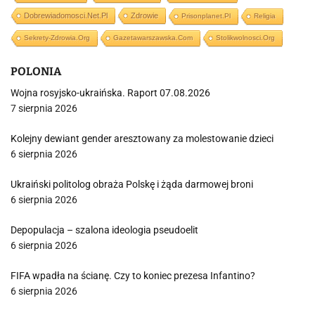
Dobrewiadomosci.net.pl
Zdrowie
Prisonplanet.pl
Religia
Sekrety-Zdrowia.org
Gazetawarszawska.com
Stolikwolnosci.org
POLONIA
Wojna rosyjsko-ukraińska. Raport 07.08.2026
7 sierpnia 2026
Kolejny dewiant gender aresztowany za molestowanie dzieci
6 sierpnia 2026
Ukraiński politolog obraża Polskę i żąda darmowej broni
6 sierpnia 2026
Depopulacja – szalona ideologia pseudoelit
6 sierpnia 2026
FIFA wpadła na ścianę. Czy to koniec prezesa Infantino?
6 sierpnia 2026