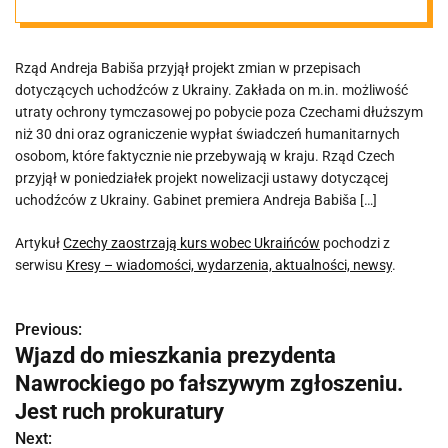
Rząd Andreja Babiša przyjął projekt zmian w przepisach
dotyczących uchodźców z Ukrainy. Zakłada on m.in. możliwość
utraty ochrony tymczasowej po pobycie poza Czechami dłuższym
niż 30 dni oraz ograniczenie wypłat świadczeń humanitarnych
osobom, które faktycznie nie przebywają w kraju. Rząd Czech
przyjął w poniedziałek projekt nowelizacji ustawy dotyczącej
uchodźców z Ukrainy. Gabinet premiera Andreja Babiša […]
Artykuł
Czechy zaostrzają kurs wobec Ukraińców
pochodzi z
serwisu
Kresy – wiadomości, wydarzenia, aktualności, newsy
.
Previous:
N
Wjazd do mieszkania prezydenta
a
Nawrockiego po fałszywym zgłoszeniu.
w
Jest ruch prokuratury
Next: