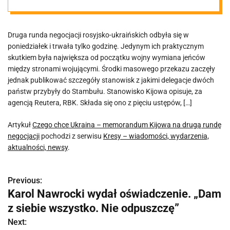
drugą rundę
Druga runda negocjacji rosyjsko-ukraińskich odbyła się w
negocjacji
poniedziałek i trwała tylko godzinę. Jedynym ich praktycznym
skutkiem była największa od początku wojny wymiana jeńców
między stronami wojującymi. Środki masowego przekazu zaczęły
jednak publikować szczegóły stanowisk z jakimi delegacje dwóch
państw przybyły do Stambułu. Stanowisko Kijowa opisuje, za
agencją Reutera, RBK. Składa się ono z pięciu ustępów, […]
Artykuł
Czego chce Ukraina – memorandum Kijowa na drugą rundę
negocjacji
pochodzi z serwisu
Kresy – wiadomości, wydarzenia,
aktualności, newsy
.
Previous:
N
Karol Nawrocki wydał oświadczenie. „Dam
a
z siebie wszystko. Nie odpuszczę”
w
Next: