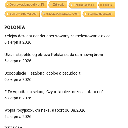
Dobrewiadomosci.net.pl
Zdrowie
Prisonplanet.pl
Religia
Sekrety-Zdrowia.org
Gazetawarszawska.com
Stolikwolnosci.org
POLONIA
Kolejny dewiant gender aresztowany za molestowanie dzieci
6 sierpnia 2026
Ukraiński politolog obraża Polskę i żąda darmowej broni
6 sierpnia 2026
Depopulacja – szalona ideologia pseudoelit
6 sierpnia 2026
FIFA wpadła na ścianę. Czy to koniec prezesa Infantino?
6 sierpnia 2026
Wojna rosyjsko-ukraińska. Raport 06.08.2026
6 sierpnia 2026