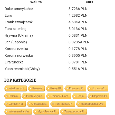
Waluta
Kurs
Dolar amerykański
3.7236 PLN
Euro
4.2982 PLN
Frank szwajcarski
4.6049 PLN
Funt szterling
5.0134 PLN
Hrywna (Ukraina)
0.0831 PLN
Jen (Japonia)
0.02359 PLN
Korona czeska
0.1778 PLN
Korona norweska
0.3905 PLN
Lira turecka
0.0781 PLN
Yuan renminbi (Chiny)
0.5516 PLN
TOP KATEGORIE
Wiadomości
Poznań
Kresy.pl
Epoznan.pl
Nczas.info
Polonia
Publicystyka
Dziennik.com
Rosja
Dlapolski.pl
Goniec.net
Globalizacja
TenPoznan.pl
Magnapolonia.org
Wolnemedia.net
Mysl-Polska.pl
Twojapogoda.pl