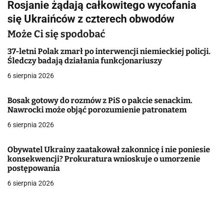
Rosjanie żądają całkowitego wycofania
i
się Ukraińców z czterech obwodów
g
Może Ci się spodobać
a
37-letni Polak zmarł po interwencji niemieckiej policji.
Śledczy badają działania funkcjonariuszy
c
6 sierpnia 2026
j
Bosak gotowy do rozmów z PiS o pakcie senackim.
a
Nawrocki może objąć porozumienie patronatem
w
6 sierpnia 2026
p
Obywatel Ukrainy zaatakował zakonnicę i nie poniesie
i
konsekwencji? Prokuratura wnioskuje o umorzenie
postępowania
s
6 sierpnia 2026
u